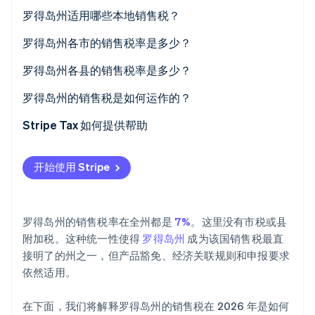
罗得岛州适用哪些本地销售税？
Stripe Sessions 2026
了解 Stripe 如何为 AI 构建经济基础设施。
2026 年罗得岛州销售税率范围
罗得岛州各市的销售税率是多少？
立即观看
罗得岛州各县的销售税率是多少？
罗得岛州的销售税是如何运作的？
关联
Stripe Tax 如何提供帮助
可征税性
开始使用 Stripe
申报与监管合规
罗得岛州的销售税率在全州都是
7%
。这里没有市税或县
附加税。这种统一性使得
罗得岛州
成为该国销售税最直
接明了的州之一，但产品豁免、经济关联规则和申报要求
依然适用。
在下面，我们将解释罗得岛州的销售税在 2026 年是如何