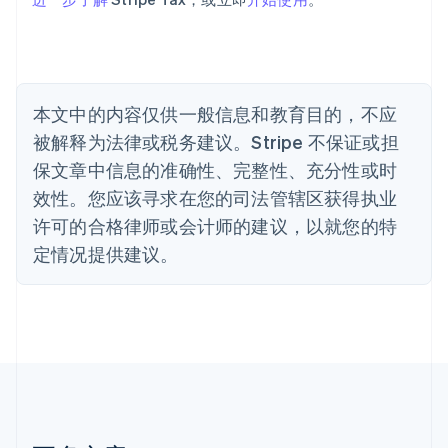
Português
English
保加利亚
English
比利时
Nederlands
Français
Deutsch
English
本文中的内容仅供一般信息和教育目的，不应
波兰
被解释为法律或税务建议。Stripe 不保证或担
English
丹麦
保文章中信息的准确性、完整性、充分性或时
English
效性。您应该寻求在您的司法管辖区获得执业
德国
Deutsch
English
许可的合格律师或会计师的建议，以就您的特
法国
定情况提供建议。
Français
English
芬兰
English
Svenska
荷兰
Nederlands
English
加拿大
English
Français
捷克
English
克罗地亚