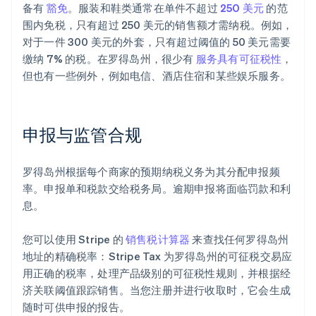
备有
豁免
。服装和鞋类通常在单件不超过
250 美元
的范
围内免税，只有超过 250 美元的销售额才需纳税。例如，
对于一件 300 美元的外套，只有超过阈值的 50 美元需要
缴纳 7% 的税。在罗得岛州，很少有
服务具有可征税性
，
但也有一些例外，例如电信、酒店住宿和某些娱乐服务。
申报与监管合规
罗得岛州根据每个商家的预期纳税义务为其分配申报频
率。申报单和税款交给税务局。逾期申报将面临罚款和利
息。
您可以使用 Stripe 的
销售税计算器
来查找任何罗得岛州
地址的精确税率：Stripe Tax 为罗得岛州的可征税交易应
用正确的税率，处理产品级别的可征税性规则，并根据经
济关联阈值跟踪销售。当您注册并进行收取时，它会生成
随时可供申报的报告。