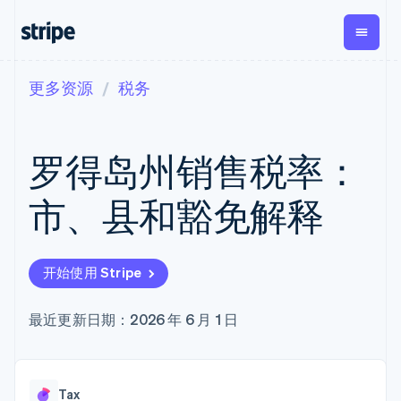
更多资源
税务
按企业阶段
文档
学习
支付
营收
资金管
平台
理
易市
大型企业
Stripe 文档
博客
Payments
Billing
初创企业
API 参考文档
客户案例
罗得岛州销售税率：
在线支付
经常性收入
Global
Conn
库与 SDK
指南
Payment links
Metronome
Payouts
Stripe Apps
按用量计费
平台
市、县和豁免解释
无代码支付
Subscriptions
向第三
按应用场景
Checkout
方打款
支持
预构建支付界
订阅管理
Crypto
指南
智能体商务
面
Invoicing
钱包、
加密货币
获取支持
一次性或定期
Elements
开始使用 Stripe
稳定币
电子商务
接受线上付款
托管支持方案
灵活的 UI 组件
账单
发行和
嵌入式金融
实施预置结账流程
专业服务
Payment
Tax
发卡基
财务自动化
构建平台或交易市场
最近更新日期：2026 年 6 月 1 日
methods
销售税和增值
础设施
全球化企业
管理订阅
接入 125+ 种支
税自动化
应用内支付
提供按用量计费
付方式
Revenue
交易市场
发行稳定币支持的支付卡
Terminal
Recognition
公司
资金管理
通过智能体配置和管理服
线下支付
会计自动化
Tax
平台
务