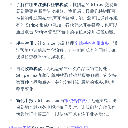
了解在哪里注册和征收税款：
根据您的 Stripe 交易查
看您需要在哪里征收税款。注册后，只需几秒钟即可
在新的州或国家/地区开启征税功能。您可以通过在现
有的 Stripe 集成中添加一行代码来开始征税，也可以
通过点击 Stripe 管理平台中的按钮来添加征税功能。
税务注册：
让 Stripe 为您处理
全球税务注册事务
，通
过预填申请信息简化流程，节省时间成本的同时，确
保轻松遵循当地法规要求。
自动收取税款：
无论您销售什么产品或销往何处，
阿联酋
Stripe Tax 都能计算并收取准确的应缴税额。它支持
English
爱尔兰
数百种产品和服务，并能实时跟进最新的税务规则和
English
税率变化。
爱沙尼亚
English
简化申报：
Stripe Tax 与
报税合作伙伴
无缝集成，确
奥地利
保您的全球税务申报准确且及时。让我们的合作伙伴
Deutsch
English
为您管理申报工作，以便您可以专注于业务增长。
澳大利亚
English
巴西
进一步了解
Stripe Tax，或立即
开始使用
。