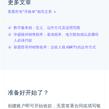
更多文章
English
Italiano
拉脱维亚
查看所有“开账单”相关文章
English
立陶宛
English
数字服务税：定义、运作方式及适用范围
列支敦士登
Deutsch
English
华盛顿州销售税率：基准税率、地方附加税以及哪些
卢森堡
人必须代收
Français
Deutsch
English
新墨西哥州销售税率：总收入税 (GRT) 的运作方式
罗马尼亚
English
马尔他
English
马来西亚
English
简体中文
美国
English
Español
简体中文
墨西哥
准备好开始了？
Español
English
挪威
English
创建账户即可开始收款，无需签署合同或填写银
葡萄牙