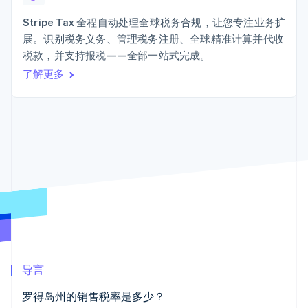
Authorization
Stripe Sigma
产品路线图
SaaS
Boost
自定义报告
Sessions 年度大会
Stripe Tax 全程自动处理全球税务合规，让您专注业务扩
支付成功率优
Data Pipeline
招聘
展。识别税务义务、管理税务注册、全球精准计算并代收
化
数据同步
资讯中心
Link
资源
税款，并支持报税——全部一站式完成。
Stripe Press
加速结账
按行业
了解更多
应用集成
AI 企业
代码示例
创作者经济
开发者博客
联系
游戏
API 状态
更多
酒店、旅游与休闲
联系销售
Product roadmap
保险
成为合作伙伴
了解未来规划
媒体与娱乐
非营利组织
Radar
专业服务
欺诈防范
公共部门
Atlas
零售
初创企业注册
Climate
碳移除
生态系统
导言
合作伙伴
罗得岛州的销售税率是多少？
Stripe App Marketplace