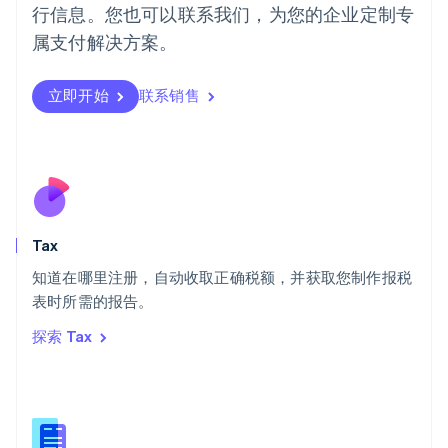
行信息。您也可以联系我们，为您的企业定制专
Português
English
日本
属支付解决方案。
日本語
English
瑞典
立即开始
联系销售
Svenska
English
瑞士
Deutsch
Français
Italiano
English
塞浦路斯
English
斯洛伐克
English
斯洛文尼亚
Tax
English
Italiano
知道在哪里注册，自动收取正确税额，并获取您制作报税
泰国
ไทย
English
表时所需的报告。
希腊
探索 Tax
English
西班牙
Español
English
新加坡
English
简体中文
新西兰