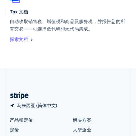
English
Tax 文档
匈牙利
English
自动收取销售税、增值税和商品及服务税，并报告您的所
意大利
有交易——可选择低代码和无代码集成。
Italiano
English
印度
探索文档
English
英国
English
直布罗陀
English
中国内地
简体中文
English
中国香港特别行政区
English
简体中文
马来西亚 (简体中文)
产品和定价
解决方案
定价
大型企业