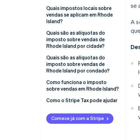
se 
Quais impostos locais sobre
vendas se aplicam em Rhode
Island?
A s
que
Faixa de alíquota do imposto
Quais são as alíquotas do
sobre vendas de Rhode Island
imposto sobre vendas de
em 2026
Rhode Island por cidade?
De
Quais são as alíquotas do
imposto sobre vendas de
Rhode Island por condado?
Como funciona o imposto
sobre vendas em Rhode Island?
Nexo tributário
Como o Stripe Tax pode ajudar
Tributabilidade
Comece já com a Stripe
Declaração e conformidade