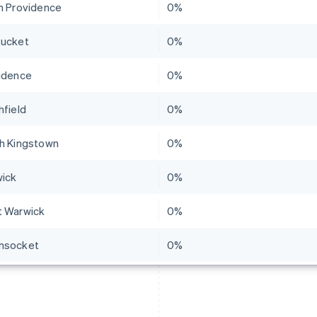
h Providence
0%
ucket
0%
idence
0%
hfield
0%
h Kingstown
0%
ick
0%
 Warwick
0%
nsocket
0%