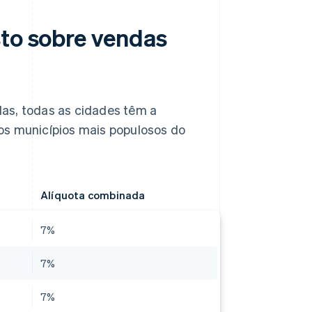
sto sobre vendas
as, todas as cidades têm a
os municípios mais populosos do
Alíquota combinada
7%
7%
7%