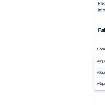
Rho
imp
Fa
Com
Alíq
Alíqu
Alíq