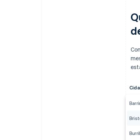
Q
d
Com
mes
est
Cid
Barr
Brist
Burril