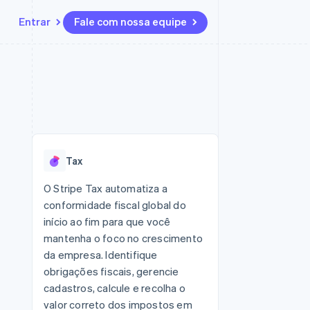
Entrar
Fale com nossa equipe
Recursos
Ecossistema
Contato
 marketplaces
Mais
Integrações de aplicativos
Parceiros
Fale com a equipe de vendas
Product roadmap
sões
Exemplos de códigos
Stripe App Marketplace
Seja um parceiro
Veja o que está chegando
ara plataformas
Blog de desenvolvedores
zer
Status da API
Radar
Prevenção de fraudes
Tax
Atlas
ativos
Incorporação de startups
O Stripe Tax automatiza a
conformidade fiscal global do
Climate
Remoção de carbono
início ao fim para que você
mantenha o foco no crescimento
da empresa. Identifique
obrigações fiscais, gerencie
cadastros, calcule e recolha o
valor correto dos impostos em