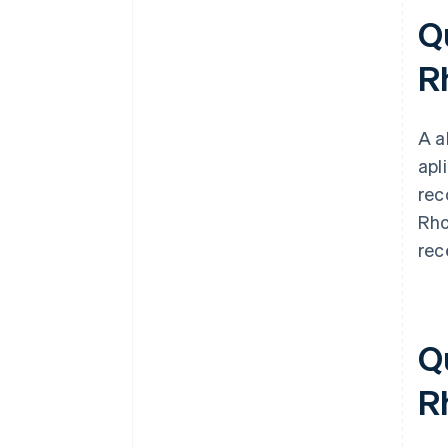
Q
R
A a
apl
rec
Rho
rec
Q
R