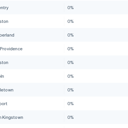
ntry
0%
ston
0%
erland
0%
 Providence
0%
ston
0%
oln
0%
letown
0%
port
0%
h Kingstown
0%