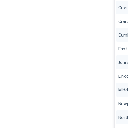
Cove
Cran
Cumb
East
John
Linc
Midd
New
Nort