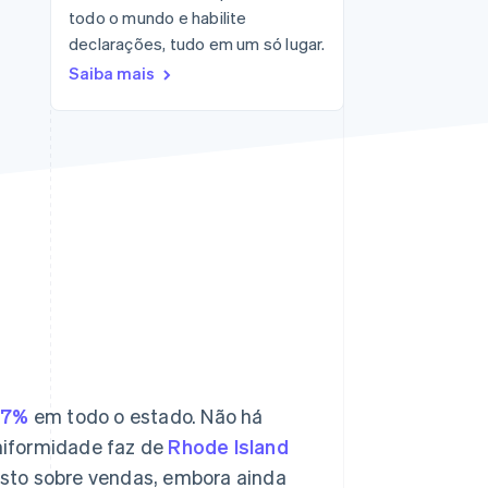
todo o mundo e habilite
Stripe Sessions 2026
Veja como a Stripe está
declarações, tudo em um só lugar.
construindo a
Saiba mais
infraestrutura
econômica da IA.
Assista agora
e
7%
em todo o estado. Não há
niformidade faz de
Rhode Island
sto sobre vendas, embora ainda