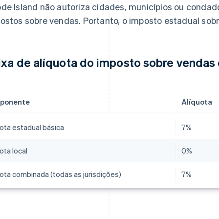
de Island não autoriza cidades, municípios ou condado
ostos sobre vendas. Portanto, o imposto estadual sobre
ixa de alíquota do imposto sobre venda
ponente
Alíquota
uota estadual básica
7%
ota local
0%​
uota combinada (todas as jurisdições)
7%