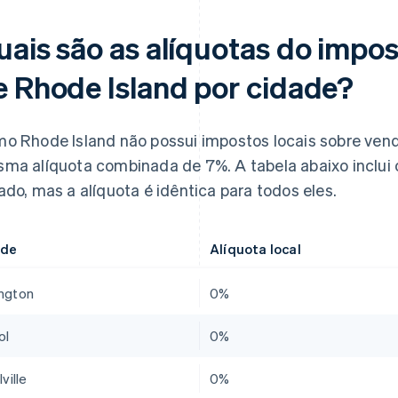
uais são as alíquotas do impo
e Rhode Island por cidade?
o Rhode Island não possui impostos locais sobre vend
ma alíquota combinada de 7%. A tabela abaixo inclui 
ado, mas a alíquota é idêntica para todos eles.
ade
Alíquota local
ington
0%
ol
0%
lville
0%