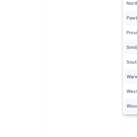
Nort
Pawt
Prov
Smit
Sout
Warw
West
Woo