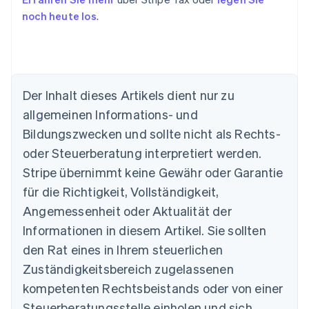
noch heute los
.
Der Inhalt dieses Artikels dient nur zu
allgemeinen Informations- und
Bildungszwecken und sollte nicht als Rechts-
oder Steuerberatung interpretiert werden.
Australien
English
Stripe übernimmt keine Gewähr oder Garantie
Belgien
für die Richtigkeit, Vollständigkeit,
Nederlands
Français
Deutsch
English
Brasilien
Angemessenheit oder Aktualität der
Português
English
Informationen in diesem Artikel. Sie sollten
Bulgarien
den Rat eines in Ihrem steuerlichen
English
Dänemark
Zuständigkeitsbereich zugelassenen
English
kompetenten Rechtsbeistands oder von einer
Deutschland
Steuerberatungsstelle einholen und sich
Deutsch
English