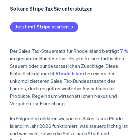
Nexus
So kann Stripe Tax Sie unterstützen
Steuerpflicht
Jetzt mit Stripe starten
Einreichung und Compliance
Der Sales Tax-Steuersatz für Rhode Island beträgt
7 %
im gesamten Bundesstaat. Es gibt keine städtischen
Steuern oder bundesstaatlichen Zuschläge. Diese
Einheitlichkeit macht
Rhode Island
zu einem der
unkomplizierteren Sales Tax-Bundesstaaten des
Landes, doch es gelten weiterhin Ausnahmen für
Produkte, Regeln zum wirtschaftlichen Nexus und
Vorgaben zur Einreichung.
Im Folgenden erklären wir, wie die Sales Tax in Rhode
Island im Jahr 2026 funktioniert, was steuerpflichtig ist
und was nicht, sowie die Sätze nach Stadt und