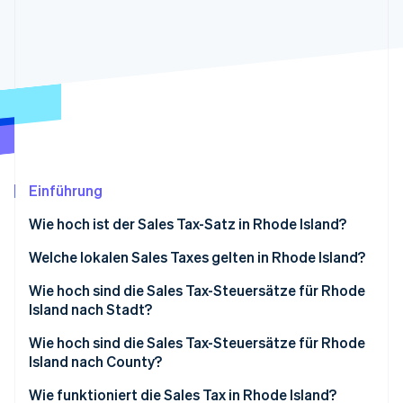
Betrugsprävention
Ecosystem
Atlas
Start-up-Gründung
Partner
Stripe App-Marktplatz
Climate
CO₂-Entnahme
Identity
Online-Identitätsprüfung
Einführung
Wie hoch ist der Sales Tax-Satz in Rhode Island?
Stripe-Sessions 2026
Welche lokalen Sales Taxes gelten in Rhode Island?
Erfahren Sie, wie Stripe Lösungen für die W
Jetzt ansehen
Sales Tax-Bereich von Rhode Island im Jahr 2026
Wie hoch sind die Sales Tax-Steuersätze für Rhode
Island nach Stadt?
Wie hoch sind die Sales Tax-Steuersätze für Rhode
Island nach County?
Wie funktioniert die Sales Tax in Rhode Island?