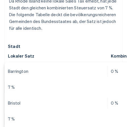
Da Rhode Island keine lokale Sales Tax erhebt, hat jede
Stadt den gleichen kombinierten Steuersatz von 7 %.
Die folgende Tabelle deckt die bevölkerungsreicheren
Gemeinden des Bundesstaates ab, der Satz ist jedoch
für alle identisch.
Stadt
Lokaler Satz
Kombini
Barrington
0 %
7 %
Bristol
0 %
7 %