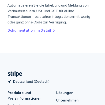
Español
English
Automatisieren Sie die Erhebung und Meldung von
Thailand
Verkaufssteuern, USt. und GST für all Ihre
ไทย
English
Transaktionen – es stehen Integrationen mit wenig
Tschechische Republik
oder ganz ohne Code zur Verfügung.
English
Ungarn
Dokumentation im Detail
English
Vereinigte Arabische Emirate
English
Vereinigte Staaten
English
Español
简体中文
Vereinigtes Königreich
English
Zypern
English
Deutschland (Deutsch)
Produkte und
Lösungen
Preisinformationen
Unternehmen