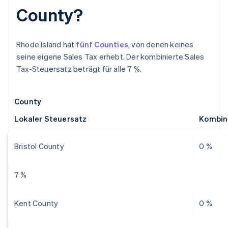
County?
Rhode Island hat
fünf Counties
, von denen keines
seine eigene Sales Tax erhebt. Der kombinierte Sales
Tax-Steuersatz beträgt für alle 7 %.
County
Lokaler Steuersatz
Kombini
Bristol County
0 %
7 %
Kent County
0 %