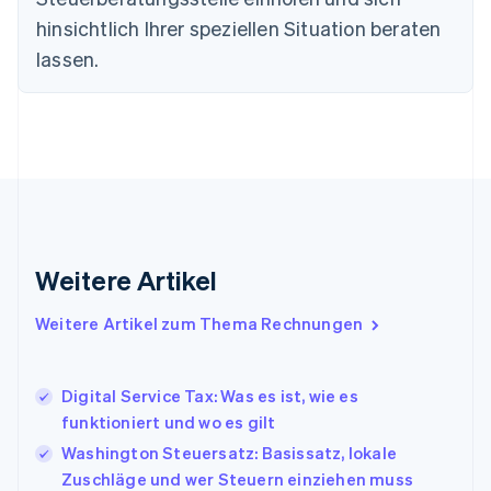
Estland
hinsichtlich Ihrer speziellen Situation beraten
English
lassen.
Festlandchina
简体中文
English
Finnland
English
Svenska
Frankreich
Français
English
Gibraltar
English
Griechenland
English
Weitere Artikel
Indien
English
Weitere Artikel zum Thema Rechnungen
Irland
English
Italien
Digital Service Tax: Was es ist, wie es
Italiano
English
Japan
funktioniert und wo es gilt
日本語
English
Washington Steuersatz: Basissatz, lokale
Kanada
Zuschläge und wer Steuern einziehen muss
English
Français