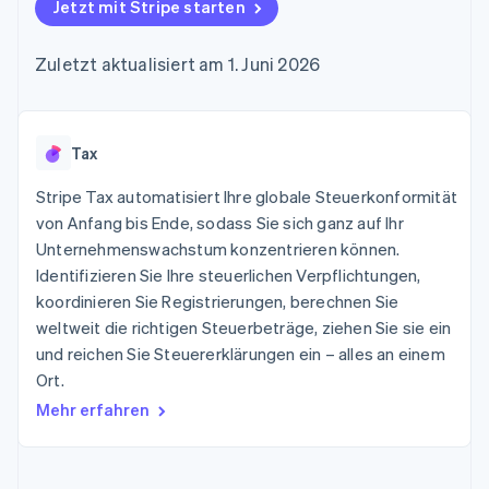
Data Pipeline
Jetzt mit Stripe starten
Geldmanagement
Marktplatz auf
Zugriff auf mehr als
Datensynchronisierung
Produkt-Roadmap
Plattformen
Grundlagen der
125
Stripe Sessions
SaaS
Abonnementverwaltung
Zuletzt aktualisiert am 1. Juni 2026
Terminal
Karriere
Zahlungen vor Ort
Newsroom
So setzen Sie
Authorization
Stripe Press
nutzungsbasierte
Boost
Abrechnung um
Nach Branche
Optimierung der
Tax
Stablecoin-gestützte
Autorisierungsraten
Karten ausgeben: So
Link
KI-Unternehmen
Kontakt
geht´s
Stripe Tax automatisiert Ihre globale Steuerkonformität
Beschleunigter
Creator Economy
Bereitstellung und
von Anfang bis Ende, sodass Sie sich ganz auf Ihr
Bezahlvorgang
Gaming
Verwaltung von
Sales-Team
Unternehmenswachstum konzentrieren können.
Financial
Bewirtung, Reisen und
Diensten mit Agenten
kontaktieren
Connections
Freizeit
Identifizieren Sie Ihre steuerlichen Verpflichtungen,
Partner werden
Verbundene
Versicherungen
koordinieren Sie Registrierungen, berechnen Sie
Medien und
Finanzdaten
weltweit die richtigen Steuerbeträge, ziehen Sie sie ein
Unterhaltung
Ressourcen
Gemeinnützige
und reichen Sie Steuererklärungen ein – alles an einem
Organisationen
Ort.
Fachdienstleistungen
App-Integrationen
Mehr
Öffentlicher Sektor
Code-Beispiele
Mehr erfahren
Product roadmap
Einzelhandel
Entwickler-Blog
Ausblick
API-Status
Radar