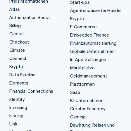
Preisinformationen
Start-ups
Atlas
Agentenbasierter Handel
Authorization Boost
Krypto
Billing
E-Commerce
Capital
Embedded Finance
Checkout
Finanzautomatisierung
Climate
Globale Unternehmen
Connect
In-App-Zahlungen
Krypto
Marktplätze
Data Pipeline
Geldmanagement
Elements
Plattformen
Financial Connections
SaaS
Identity
KI-Unternehmen
Invoicing
Creator Economy
Issuing
Gaming
Link
Bewirtung, Reisen und