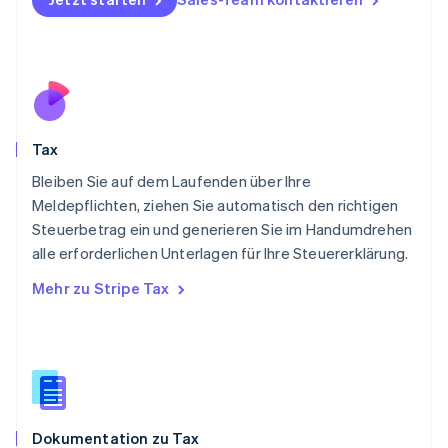
Österreich
Deutsch
English
Polen
English
Portugal
Português
English
Rumänien
Tax
English
Schweden
Bleiben Sie auf dem Laufenden über Ihre
Svenska
English
Meldepflichten, ziehen Sie automatisch den richtigen
Schweiz
Steuerbetrag ein und generieren Sie im Handumdrehen
Deutsch
Français
Italiano
English
alle erforderlichen Unterlagen für Ihre Steuererklärung.
Singapur
English
简体中文
Mehr zu Stripe Tax
Slowakei
English
Slowenien
English
Italiano
Sonderverwaltungsregion Hongkong,
China
English
简体中文
Dokumentation zu Tax
Spanien