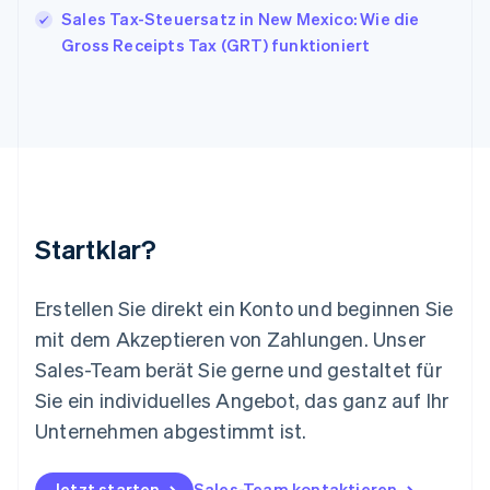
Kroatien
Sales Tax-Steuersatz in New Mexico: Wie die
English
Italiano
Gross Receipts Tax (GRT) funktioniert
Lettland
English
Liechtenstein
Deutsch
English
Litauen
English
Luxemburg
Français
Deutsch
English
Malaysia
Startklar?
English
简体中文
Malta
English
Erstellen Sie direkt ein Konto und beginnen Sie
Mexiko
mit dem Akzeptieren von Zahlungen. Unser
Español
English
Sales-Team berät Sie gerne und gestaltet für
Neuseeland
Sie ein individuelles Angebot, das ganz auf Ihr
English
Niederlande
Unternehmen abgestimmt ist.
Nederlands
English
Norwegen
English
Jetzt starten
Sales-Team kontaktieren