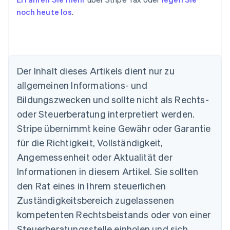
noch heute los
.
Der Inhalt dieses Artikels dient nur zu
allgemeinen Informations- und
Bildungszwecken und sollte nicht als Rechts-
oder Steuerberatung interpretiert werden.
Australien
English
Stripe übernimmt keine Gewähr oder Garantie
Belgien
für die Richtigkeit, Vollständigkeit,
Nederlands
Français
Deutsch
English
Brasilien
Angemessenheit oder Aktualität der
Português
English
Informationen in diesem Artikel. Sie sollten
Bulgarien
den Rat eines in Ihrem steuerlichen
English
Dänemark
Zuständigkeitsbereich zugelassenen
English
kompetenten Rechtsbeistands oder von einer
Deutschland
Steuerberatungsstelle einholen und sich
Deutsch
English