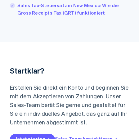
Kroatien
Sales Tax-Steuersatz in New Mexico: Wie die
English
Italiano
Gross Receipts Tax (GRT) funktioniert
Lettland
English
Liechtenstein
Deutsch
English
Litauen
English
Luxemburg
Français
Deutsch
English
Malaysia
Startklar?
English
简体中文
Malta
English
Erstellen Sie direkt ein Konto und beginnen Sie
Mexiko
mit dem Akzeptieren von Zahlungen. Unser
Español
English
Sales-Team berät Sie gerne und gestaltet für
Neuseeland
Sie ein individuelles Angebot, das ganz auf Ihr
English
Niederlande
Unternehmen abgestimmt ist.
Nederlands
English
Norwegen
English
Jetzt starten
Sales-Team kontaktieren