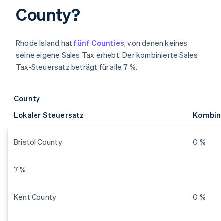
County?
Rhode Island hat
fünf Counties
, von denen keines
seine eigene Sales Tax erhebt. Der kombinierte Sales
Tax-Steuersatz beträgt für alle 7 %.
County
Lokaler Steuersatz
Kombini
Bristol County
0 %
7 %
Kent County
0 %