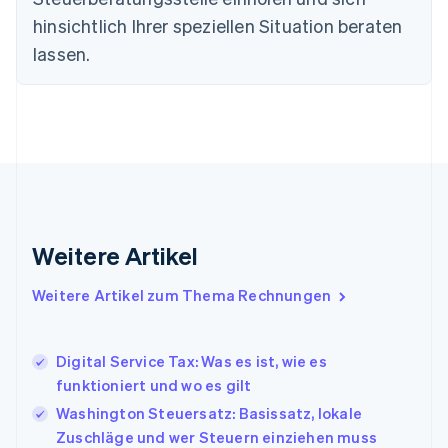
Estland
hinsichtlich Ihrer speziellen Situation beraten
English
lassen.
Festlandchina
简体中文
English
Finnland
English
Svenska
Frankreich
Français
English
Gibraltar
English
Griechenland
English
Weitere Artikel
Indien
English
Weitere Artikel zum Thema Rechnungen
Irland
English
Italien
Digital Service Tax: Was es ist, wie es
Italiano
English
Japan
funktioniert und wo es gilt
日本語
English
Washington Steuersatz: Basissatz, lokale
Kanada
Zuschläge und wer Steuern einziehen muss
English
Français