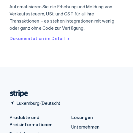
Español
English
Automatisieren Sie die Erhebung und Meldung von
Thailand
Verkaufssteuern, USt. und GST für all Ihre
ไทย
English
Transaktionen – es stehen Integrationen mit wenig
Tschechische Republik
oder ganz ohne Code zur Verfügung.
English
Ungarn
Dokumentation im Detail
English
Vereinigte Arabische Emirate
English
Vereinigte Staaten
English
Español
简体中文
Vereinigtes Königreich
English
Zypern
English
Luxemburg (Deutsch)
Produkte und
Lösungen
Preisinformationen
Unternehmen