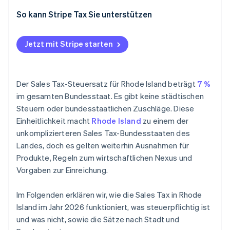
Nexus
So kann Stripe Tax Sie unterstützen
Steuerpflicht
Jetzt mit Stripe starten
Einreichung und Compliance
Der Sales Tax-Steuersatz für Rhode Island beträgt
7 %
im gesamten Bundesstaat. Es gibt keine städtischen
Steuern oder bundesstaatlichen Zuschläge. Diese
Einheitlichkeit macht
Rhode Island
zu einem der
unkomplizierteren Sales Tax-Bundesstaaten des
Landes, doch es gelten weiterhin Ausnahmen für
Produkte, Regeln zum wirtschaftlichen Nexus und
Vorgaben zur Einreichung.
Im Folgenden erklären wir, wie die Sales Tax in Rhode
Island im Jahr 2026 funktioniert, was steuerpflichtig ist
und was nicht, sowie die Sätze nach Stadt und