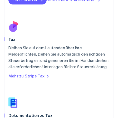
Österreich
Deutsch
English
Polen
English
Portugal
Português
English
Rumänien
Tax
English
Schweden
Bleiben Sie auf dem Laufenden über Ihre
Svenska
English
Meldepflichten, ziehen Sie automatisch den richtigen
Schweiz
Steuerbetrag ein und generieren Sie im Handumdrehen
Deutsch
Français
Italiano
English
alle erforderlichen Unterlagen für Ihre Steuererklärung.
Singapur
English
简体中文
Mehr zu Stripe Tax
Slowakei
English
Slowenien
English
Italiano
Sonderverwaltungsregion Hongkong,
China
English
简体中文
Dokumentation zu Tax
Spanien