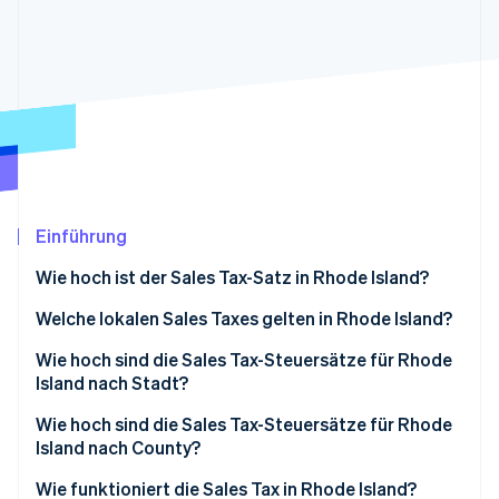
Betrugsprävention
Ecosystem
Atlas
Start-up-Gründung
Partner
Stripe App-Marktplatz
Climate
CO₂-Entnahme
Identity
Online-Identitätsprüfung
Einführung
Wie hoch ist der Sales Tax-Satz in Rhode Island?
Stripe-Sessions 2026
Welche lokalen Sales Taxes gelten in Rhode Island?
Erfahren Sie, wie Stripe Lösungen für die Wirts
Jetzt ansehen
Sales Tax-Bereich von Rhode Island im Jahr 2026
Wie hoch sind die Sales Tax-Steuersätze für Rhode
Island nach Stadt?
Wie hoch sind die Sales Tax-Steuersätze für Rhode
Island nach County?
Wie funktioniert die Sales Tax in Rhode Island?