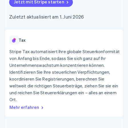
Data Pipeline
Jetzt mit Stripe starten
Geldmanagement
Marktplatz auf
Zugriff auf mehr als
Datensynchronisierung
Produkt-Roadmap
Plattformen
Grundlagen der
125
Stripe Sessions
SaaS
Abonnementverwaltung
Zuletzt aktualisiert am 1. Juni 2026
Terminal
Karriere
Zahlungen vor Ort
Newsroom
So setzen Sie
Authorization
Stripe Press
nutzungsbasierte
Boost
Abrechnung um
Nach Branche
Optimierung der
Tax
Stablecoin-gestützte
Autorisierungsraten
Karten ausgeben: So
Link
KI-Unternehmen
Kontakt
geht´s
Stripe Tax automatisiert Ihre globale Steuerkonformität
Beschleunigter
Creator Economy
Bereitstellung und
von Anfang bis Ende, sodass Sie sich ganz auf Ihr
Bezahlvorgang
Gaming
Verwaltung von
Sales-Team
Unternehmenswachstum konzentrieren können.
Financial
Bewirtung, Reisen und
Diensten mit Agenten
kontaktieren
Connections
Freizeit
Identifizieren Sie Ihre steuerlichen Verpflichtungen,
Partner werden
Verbundene
Versicherungen
koordinieren Sie Registrierungen, berechnen Sie
Medien und
Finanzdaten
weltweit die richtigen Steuerbeträge, ziehen Sie sie ein
Unterhaltung
Ressourcen
Gemeinnützige
und reichen Sie Steuererklärungen ein – alles an einem
Organisationen
Ort.
Fachdienstleistungen
App-Integrationen
Mehr
Öffentlicher Sektor
Code-Beispiele
Mehr erfahren
Product roadmap
Einzelhandel
Entwickler-Blog
Ausblick
API-Status
Radar