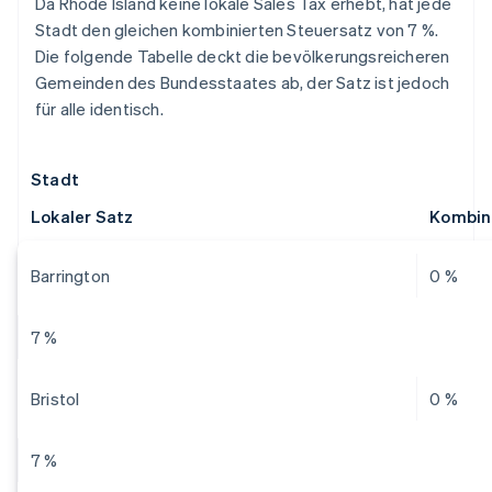
Da Rhode Island keine lokale Sales Tax erhebt, hat jede
Stadt den gleichen kombinierten Steuersatz von 7 %.
Die folgende Tabelle deckt die bevölkerungsreicheren
Gemeinden des Bundesstaates ab, der Satz ist jedoch
für alle identisch.
Stadt
Lokaler Satz
Kombini
Barrington
0 %
7 %
Bristol
0 %
7 %