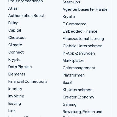
Preisinformationen
Start-ups
Atlas
Agentenbasierter Handel
Authorization Boost
Krypto
Billing
E-Commerce
Capital
Embedded Finance
Checkout
Finanzautomatisierung
Climate
Globale Unternehmen
Connect
In-App-Zahlungen
Krypto
Marktplätze
Data Pipeline
Geldmanagement
Elements
Plattformen
Financial Connections
SaaS
Identity
KI-Unternehmen
Invoicing
Creator Economy
Issuing
Gaming
Link
Bewirtung, Reisen und