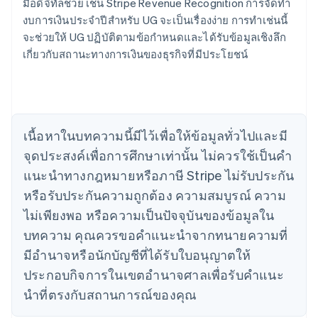
มือดิจิทัลช่วย เช่น Stripe Revenue Recognition การจัดทำ
งบการเงินประจำปีสำหรับ UG จะเป็นเรื่องง่าย การทำเช่นนี้
กรีซ
จะช่วยให้ UG ปฏิบัติตามข้อกำหนดและได้รับข้อมูลเชิงลึก
English
เขตบริหารพิเศษฮ่องกง ประเทศจีน
เกี่ยวกับสถานะทางการเงินของธุรกิจที่มีประโยชน์
English
简体中文
แคนาดา
English
Français
โครเอเชีย
English
Italiano
เนื้อหาในบทความนี้มีไว้เพื่อให้ข้อมูลทั่วไปและมี
จีนแผ่นดินใหญ่
จุดประสงค์เพื่อการศึกษาเท่านั้น ไม่ควรใช้เป็นคํา
简体中文
English
ไซปรัส
แนะนําทางกฎหมายหรือภาษี Stripe ไม่รับประกัน
English
หรือรับประกันความถูกต้อง ความสมบูรณ์ ความ
ญี่ปุ่น
日本語
English
ไม่เพียงพอ หรือความเป็นปัจจุบันของข้อมูลใน
เดนมาร์ก
บทความ คุณควรขอคําแนะนําจากทนายความที่
English
ไทย
มีอํานาจหรือนักบัญชีที่ได้รับใบอนุญาตให้
ไทย
English
ประกอบกิจการในเขตอํานาจศาลเพื่อรับคําแนะ
นอร์เวย์
นําที่ตรงกับสถานการณ์ของคุณ
English
นิวซีแลนด์