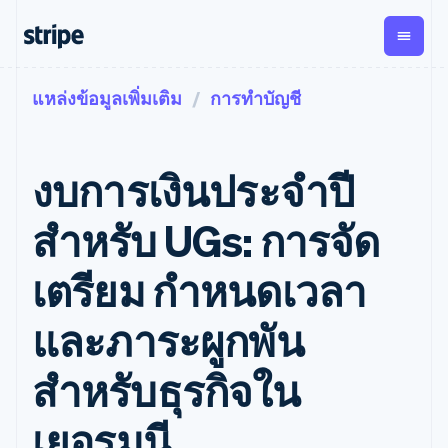
แหล่งข้อมูลเพิ่มเติม
การทำบัญชี
ตามขั้น
เอกสารประกอบ
เรียนรู้
การชำระเงิน
รายรับ
การ
แพลตฟอ
จัดการ
และ
องค์กร
Stripe Docs
บล็อก
เงิน
มาร์เก็ต
Payments
Billing
ธุรกิจสตาร์ทอัพ
ข้อมูลอ้างอิงเกี่ยวกับ API
เรื่องราวจากลูกค้า
งบการเงินประจำปี
การชำระเงิน
รายรับตาม
เพลส
ไลบรารีและ SDK
คู่มือ
ออนไลน์
แบบแผนล่วง
Stripe Apps
Global
Payment links
หน้า
Metronome
Payouts
Conne
สำหรับ UGs: การจัด
การชำร
ตามกรณีใช้งาน
การชำระเงิน
การเรียกเก็บ
เบิกจ่าย
เงินสำห
การสนับสนุน
แบบไม่ต้อง
เงินตามการ
ให้กับ
เตรียม กำหนดเวลา
แพลตฟอ
คู่มือ
การค้าแบบใช้เอเจนต์
เขียนโค้ด
Checkout
ใช้งาน
การชำระเงิน
บุคคลที่
อีคอมเมิร์ซ
รับการสนับสนุน
UI การชำระ
ตามรอบบิล
สาม
บริการทางการเงินที่ผสาน
รับการชำระเงินออนไลน์
แพ็กเกจการสนับสนุนที่ได้
การจัดการ
และภาระผูกพัน
เงินสำเร็จรูป
รวมในตัว
ติดตั้งใช้งานการชำระเงิน
รับการจัดการ
การชำระเงิน
Elements
การทำงานอัตโนมัติด้าน
สำเร็จรูป
บริการเฉพาะทาง
องค์ประกอบ UI
ตามรอบบิล
Invoicing
สำหรับธุรกิจใน
การเงิน
สร้างแพลตฟอร์มหรือ
ครั้งเดียวหรือ
ที่ยืดหยุ่น
ธุรกิจทั่วโลก
มาร์เก็ตเพลส
ตามแบบแผน
วิธีการชำระ
การชำระเงินในแอป
จัดการการชำระเงินตาม
เงิน
ล่วงหน้า
Tax
เยอรมนี
มาร์เก็ตเพลส
รอบบิล
เข้าถึงได้
คิดภาษีการ
บริษัท
การจัดการเงิน
เสนอการเรียกเก็บเงินตาม