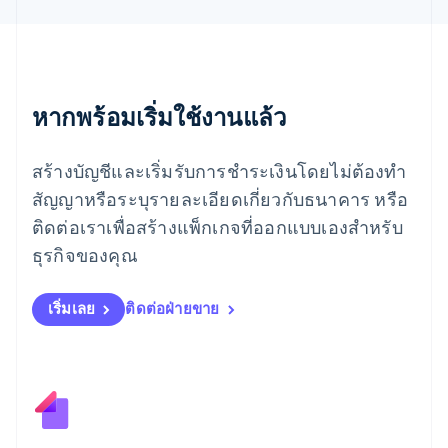
Español
English
ยิบรอลตาร์
English
เยอรมนี
Deutsch
English
หากพร้อมเริ่มใช้งานแล้ว
โรมาเนีย
English
ลักเซมเบิร์ก
สร้างบัญชีและเริ่มรับการชำระเงินโดยไม่ต้องทำ
Français
Deutsch
English
ลัตเวีย
สัญญาหรือระบุรายละเอียดเกี่ยวกับธนาคาร หรือ
English
ติดต่อเราเพื่อสร้างแพ็กเกจที่ออกแบบเองสำหรับ
ลิกเตนสไตน์
ธุรกิจของคุณ
Deutsch
English
ลิทัวเนีย
English
เริ่มเลย
ติดต่อฝ่ายขาย
สเปน
Español
English
สโลวาเกีย
English
สโลวีเนีย
English
Italiano
สวิตเซอร์แลนด์