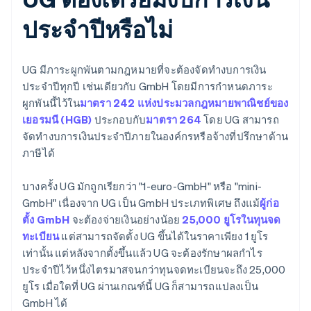
ประจำปีหรือไม่
UG มีภาระผูกพันตามกฎหมายที่จะต้องจัดทำงบการเงิน
ประจำปีทุกปี เช่นเดียวกับ GmbH โดยมีการกำหนดภาระ
ผูกพันนี้ไว้ใน
มาตรา 242 แห่งประมวลกฎหมายพาณิชย์ของ
เยอรมนี (HGB)
ประกอบกับ
มาตรา 264
โดย UG สามารถ
จัดทำงบการเงินประจำปีภายในองค์กรหรือจ้างที่ปรึกษาด้าน
ภาษีได้
บางครั้ง UG มักถูกเรียกว่า "1-euro-GmbH" หรือ "mini-
GmbH" เนื่องจาก UG เป็น GmbH ประเภทพิเศษ ถึงแม้
ผู้ก่อ
ตั้ง GmbH
จะต้องจ่ายเงินอย่างน้อย
25,000 ยูโรในทุนจด
ทะเบียน
แต่สามารถจัดตั้ง UG ขึ้นได้ในราคาเพียง 1 ยูโร
เท่านั้น แต่หลังจากตั้งขึ้นแล้ว UG จะต้องรักษาผลกำไร
ประจำปีไว้หนึ่งไตรมาสจนกว่าทุนจดทะเบียนจะถึง 25,000
ยูโร เมื่อใดที่ UG ผ่านเกณฑ์นี้ UG ก็สามารถแปลงเป็น
GmbH ได้