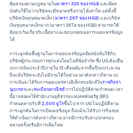
คุ้มครองตามกฎหมายใน
มาตรา 325 ของ HGB
และมีผล
บังคับใช้ไม่ว่าบริษัทจะมีขนาดหรือรายได้เท่าใด แต่ทั้งนี้
บริษัทเงินทุนขนาดเล็ก (
มาตรา 267 ของ HGB
) และบริษัท
เงินทุนขนาดเล็กมาก (มาตรา 267a ของ HGB) สามารถใช้
ข้อยกเว้นเกี่ยวกับเนื้อหาและขอบเขตของการเผยแพร่ข้อมูล
ได้
ภาระผูกพันพื้นฐานในการเผยแพร่ข้อมูลมีผลบังคับใช้กับ
บริษัทผู้ประกอบการทุกแห่งโดยไม่มีข้อจำกัด ซึ่ง UG ต้องยื่น
งบการเงินประจำปีภายใน 12 เดือนนับจากสิ้นปีงบประมาณ
ถึงแม้บริษัทจะยังไม่มีรายได้ในช่วงเวลาดังกล่าวก็ตาม งบ
การเงินจะได้รับการเผยแพร่ทางอิเล็กทรอนิกส์ใน
ราชกิจจา
นุเบกษา
และ
ทะเบียนพาณิชย์
การไม่ปฏิบัติตามกำหนดเวลา
นี้อาจส่งผลให้สำนักงานยุติธรรมแห่งสหพันธรัฐ (BFJ)
กำหนดค่าปรับที่
2,500 ยูโร
ขึ้นไป หาก UG ไม่ปฏิบัติตาม
ภาระผูกพันในการเปิดเผยข้อมูล ถึงแม้จะได้รับการร้องขอ
ให้ดำเนินการดังกล่าวก็ตาม อาจมีการปรับทางปกครอง
หลายครั้งหรือมีการเพิ่มโทษ