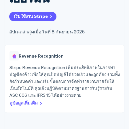
มากกว่า 125
ขายและ VAT
แพลตฟอร์ม
การใช้งาน
รายการ
Authorization
อัตโนมัติ
Revenue
แผนงานผลิตภัณฑ์
SaaS
ออกบัตรที่มีสเตเบิลคอยน์
Boost
Recognition
การประชุมประจำปีแบบ
รองรับอยู่
เริ่มใช้งาน Stripe
ยกระดับการ
เซสชัน
จัดเตรียมและจัดการ
ระบบ
ยอมรับการ
ตำแหน่งงาน
บริการด้วยเอเจนต์
อัตโนมัติ
ชำระเงิน
Link
ห้องข่าว
อัปเดตล่าสุดเมื่อวันที่ 8 กันยายน 2025
ตามอุตสาหกรรม
การชำระเงินที่
สำหรับการ
Stripe
Stripe Press
Sigma
รวดเร็วขึ้น
ทำบัญชี
รายงานที่
บริษัท AI
แหล่งข้อมูล
ออกแบบเอง
แวดวงครีเอเตอร์
Data
เกม
การติดต่อ
Revenue Recognition
Pipeline
การบริการ การเดินทาง
การเชื่อมต่อการทำงาน
การซิงค์
และสันทนาการ
แอป
Stripe Revenue Recognition เพิ่มประสิทธิภาพในการทำ
ติดต่อฝ่ายขาย
ข้อมูล
ประกันภัย
ตัวอย่างโค้ด
สมัครเป็นพาร์ทเนอร์
บัญชีคงค้างเพื่อให้คุณปิดบัญชีได้รวดเร็วและถูกต้อง รวมทั้ง
สื่อและความบันเทิง
บล็อกของนักพัฒนา
ยังกำหนดค่าและปรับขั้นตอนการจัดทำรายงานรายรับให้
องค์กรไม่แสวงผลกำไร
สถานะ API
บริการเฉพาะทาง
เป็นอัตโนมัติ คุณจึงปฏิบัติตามมาตรฐานการรับรู้รายรับ
ภาครัฐ
เพิ่มเติม
ASC 606 และ IFRS 15 ได้อย่างง่ายดาย
ธุรกิจค้าปลีก
Product roadmap
ดูข้อมูลเพิ่มเติม
ดูสิ่งที่กำลังจะมาถึง
Radar
ระบบนิเวศ
การป้องกันการฉ้อโกง
Atlas