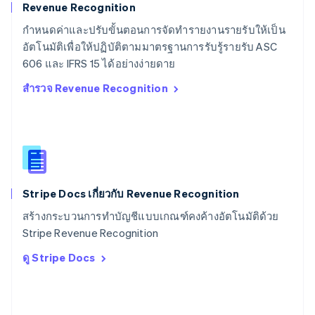
Deutsch
Français
Italiano
English
Revenue Recognition
สวีเดน
กำหนดค่าและปรับขั้นตอนการจัดทำรายงานรายรับให้เป็น
Svenska
English
อัตโนมัติเพื่อให้ปฏิบัติตามมาตรฐานการรับรู้รายรับ ASC
สหรัฐอเมริกา
English
Español
简体中文
606 และ IFRS 15 ได้อย่างง่ายดาย
สหรัฐอาหรับเอมิเรตส์
สำรวจ Revenue Recognition
English
สหราชอาณาจักร
English
สาธารณรัฐเช็ก
English
สิงคโปร์
English
简体中文
Stripe Docs เกี่ยวกับ Revenue Recognition
ออสเตรเลีย
English
สร้างกระบวนการทำบัญชีแบบเกณฑ์คงค้างอัตโนมัติด้วย
ออสเตรีย
Stripe Revenue Recognition
Deutsch
English
อิตาลี
ดู Stripe Docs
Italiano
English
อินเดีย
English
เอสโตเนีย