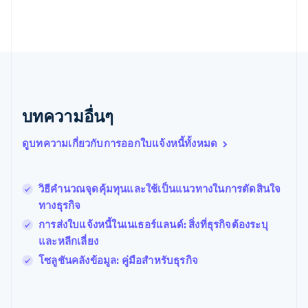
English
เนเธอร์แลนด์
Nederlands
English
บราซิล
Português
English
บัลแกเรีย
English
เบลเยียม
บทความอื่นๆ
Nederlands
Français
Deutsch
English
โปรตุเกส
ดูบทความเกี่ยวกับการออกใบแจ้งหนี้ทั้งหมด
Português
English
โปแลนด์
English
วิธีคำนวณจุดคุ้มทุนและใช้เป็นแนวทางในการตัดสินใจ
ฝรั่งเศส
Français
English
ทางธุรกิจ
ฟินแลนด์
การส่งใบแจ้งหนี้ในเนเธอร์แลนด์: สิ่งที่ธุรกิจต้องระบุ
English
Svenska
และหลีกเลี่ยง
มอลตา
English
โซลูชันคลังข้อมูล: คู่มือสำหรับธุรกิจ
มาเลเซีย
English
简体中文
เม็กซิโก