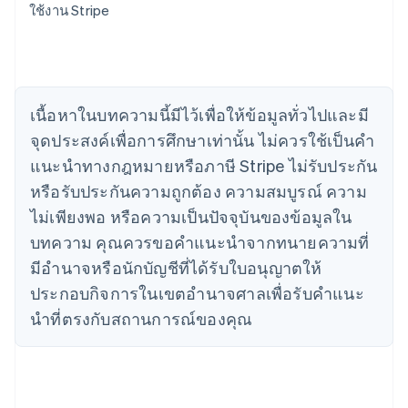
ใช้งาน Stripe
โครเอเชีย
English
Italiano
จีนแผ่นดินใหญ่
简体中文
English
ไซปรัส
English
เนื้อหาในบทความนี้มีไว้เพื่อให้ข้อมูลทั่วไปและมี
ญี่ปุ่น
จุดประสงค์เพื่อการศึกษาเท่านั้น ไม่ควรใช้เป็นคํา
日本語
English
เดนมาร์ก
แนะนําทางกฎหมายหรือภาษี Stripe ไม่รับประกัน
English
หรือรับประกันความถูกต้อง ความสมบูรณ์ ความ
ไทย
ไม่เพียงพอ หรือความเป็นปัจจุบันของข้อมูลใน
ไทย
English
นอร์เวย์
บทความ คุณควรขอคําแนะนําจากทนายความที่
English
มีอํานาจหรือนักบัญชีที่ได้รับใบอนุญาตให้
นิวซีแลนด์
ประกอบกิจการในเขตอํานาจศาลเพื่อรับคําแนะ
English
เนเธอร์แลนด์
นําที่ตรงกับสถานการณ์ของคุณ
Nederlands
English
บราซิล
Português
English
บัลแกเรีย
English