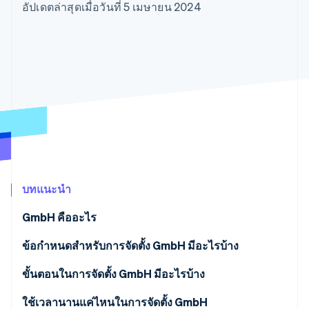
มากกว่า 125
ขายและ VAT
อัปเดตล่าสุดเมื่อวันที่ 5 เมษายน 2024
แพลตฟอร์ม
การใช้งาน
รายการ
Authorization
อัตโนมัติ
Revenue
แผนงานผลิตภัณฑ์
SaaS
ออกบัตรที่มีสเตเบิลคอยน์
Boost
Recognition
การประชุมประจำปีแบบ
รองรับอยู่
ยกระดับการ
เซสชัน
จัดเตรียมและจัดการ
ระบบ
ยอมรับการ
ตำแหน่งงาน
บริการด้วยเอเจนต์
อัตโนมัติ
ชำระเงิน
Link
ห้องข่าว
ตามอุตสาหกรรม
การชำระเงินที่
สำหรับการ
Stripe
Stripe Press
Sigma
รวดเร็วขึ้น
ทำบัญชี
รายงานที่
บริษัท AI
แหล่งข้อมูล
ออกแบบเอง
แวดวงครีเอเตอร์
Data
เกม
การติดต่อ
Pipeline
การบริการ การเดินทาง
การเชื่อมต่อการทำงาน
การซิงค์
และสันทนาการ
แอป
ติดต่อฝ่ายขาย
ข้อมูล
ประกันภัย
ตัวอย่างโค้ด
สมัครเป็นพาร์ทเนอร์
สื่อและความบันเทิง
บล็อกของนักพัฒนา
บทแนะนำ
องค์กรไม่แสวงผลกำไร
สถานะ API
บริการเฉพาะทาง
GmbH คืออะไร
ภาครัฐ
เพิ่มเติม
ธุรกิจค้าปลีก
Product roadmap
ข้อกำหนดสำหรับการจัดตั้ง GmbH มีอะไรบ้าง
ดูสิ่งที่กำลังจะมาถึง
ฉันสามารถจดทะเบียนบริษัท GmbH ได้โดยไม่ต้องมีถิ่นที่
ขั้นตอนในการจัดตั้ง GmbH มีอะไรบ้าง
Radar
ระบบนิเวศ
การป้องกันการฉ้อโกง
อยู่ในเยอรมนีได้หรือไม่
’GmbH ที่อยู่ระหว่างการจัดตั้ง’ คืออะไร
ใช้เวลานานแค่ไหนในการจัดตั้ง GmbH
Atlas