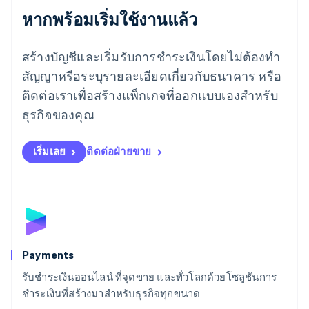
ลักเซมเบิร์ก
หากพร้อมเริ่มใช้งานแล้ว
Français
Deutsch
English
ลัตเวีย
สร้างบัญชีและเริ่มรับการชำระเงินโดยไม่ต้องทำ
English
ลิกเตนสไตน์
สัญญาหรือระบุรายละเอียดเกี่ยวกับธนาคาร หรือ
Deutsch
English
ติดต่อเราเพื่อสร้างแพ็กเกจที่ออกแบบเองสำหรับ
ลิทัวเนีย
English
ธุรกิจของคุณ
สเปน
Español
English
สโลวาเกีย
เริ่มเลย
ติดต่อฝ่ายขาย
English
สโลวีเนีย
English
Italiano
สวิตเซอร์แลนด์
Deutsch
Français
Italiano
English
สวีเดน
Svenska
English
Payments
สหรัฐอเมริกา
English
Español
简体中文
รับชำระเงินออนไลน์ ที่จุดขาย และทั่วโลกด้วยโซลูชันการ
สหรัฐอาหรับเอมิเรตส์
ชำระเงินที่สร้างมาสำหรับธุรกิจทุกขนาด
English