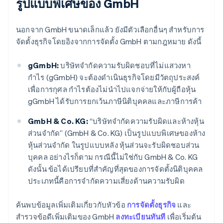
รูปแบบพิเศษของ GmbH
นอกจาก GmbH ขนาดเล็กแล้ว ยังมีตัวเลือกอื่นๆ สำหรับการ
จัดตั้งธุรกิจโดยอิงจากการจัดตั้ง GmbH ตามกฎหมาย ดังนี้
gGmbH:
บริษัทจำกัดความรับผิดชอบที่ไม่แสวงหา
กำไร (gGmbH) จะต้องดำเนินธุรกิจโดยมีวัตถุประสงค์
เพื่อการกุศล กำไรต้องไม่นำไปแจกจ่ายให้กับผู้ถือหุ้น
gGmbH ได้รับการยกเว้นภาษีนิติบุคคลและภาษีการค้า
GmbH & Co. KG:
“บริษัทจำกัดความรับผิดและห้างหุ้น
ส่วนจำกัด” (GmbH & Co. KG) เป็นรูปแบบพิเศษของห้าง
หุ้นส่วนจำกัด ในรูปแบบหลัง หุ้นส่วนจะรับผิดชอบส่วน
บุคคล อย่างไรก็ตาม กรณีนี้ไม่ใช่กับ GmbH & Co. KG
ดังนั้น ข้อได้เปรียบที่สำคัญที่สุดของการจัดตั้งนิติบุคคล
กรีซ
ประเภทนี้คือการจำกัดความเสี่ยงด้านความรับผิด
English
เขตบริหารพิเศษฮ่องกง ประเทศจีน
English
简体中文
ค้นพบข้อมูลเพิ่มเติมเกี่ยวกับหัวข้อ
การจัดตั้งธุรกิจ
และ
แคนาดา
สำรวจข้อดีเพิ่มเติมของ GmbH
ลงทะเบียนทันที
เพื่อเริ่มต้น
English
Français