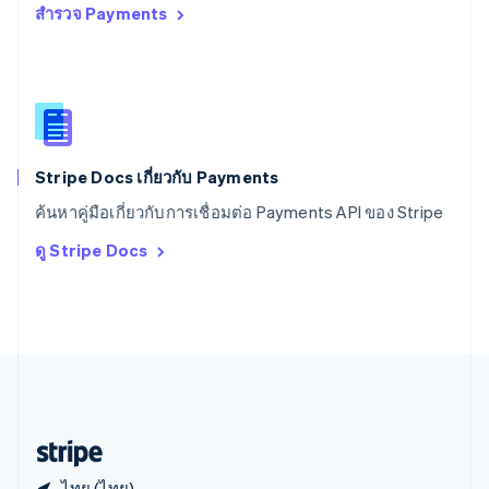
สำรวจ Payments
สหราชอาณาจักร
English
สาธารณรัฐเช็ก
English
สิงคโปร์
English
简体中文
ออสเตรเลีย
English
Stripe Docs เกี่ยวกับ Payments
ออสเตรีย
ค้นหาคู่มือเกี่ยวกับการเชื่อมต่อ Payments API ของ Stripe
Deutsch
English
อิตาลี
ดู Stripe Docs
Italiano
English
อินเดีย
English
เอสโตเนีย
English
ไอร์แลนด์
English
ฮังการี
English
ไทย (ไทย)