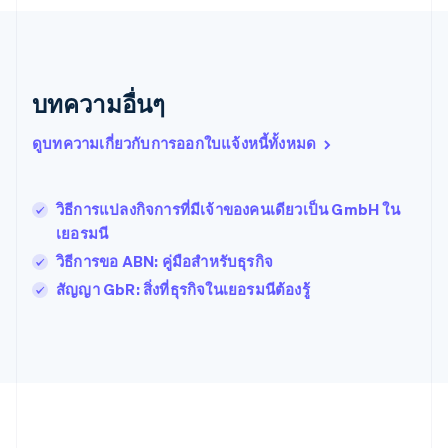
เบลเยียม
Nederlands
Français
Deutsch
English
โปรตุเกส
Português
English
บทความอื่นๆ
โปแลนด์
English
ฝรั่งเศส
ดูบทความเกี่ยวกับการออกใบแจ้งหนี้ทั้งหมด
Français
English
ฟินแลนด์
English
Svenska
วิธีการแปลงกิจการที่มีเจ้าของคนเดียวเป็น GmbH ใน
มอลตา
เยอรมนี
English
มาเลเซีย
วิธีการขอ ABN: คู่มือสําหรับธุรกิจ
English
简体中文
สัญญา GbR: สิ่งที่ธุรกิจในเยอรมนีต้องรู้
เม็กซิโก
Español
English
ยิบรอลตาร์
English
เยอรมนี
Deutsch
English
โรมาเนีย
English