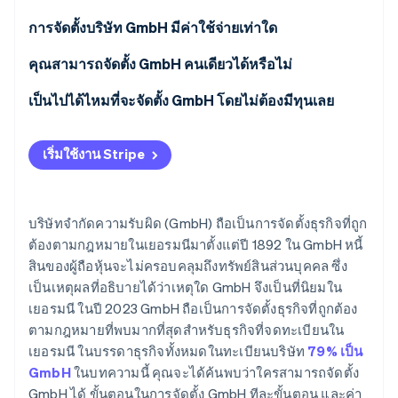
พาร์ทเนอร์
การก่อตั้งบริษัทสตาร์ทอัพ
Stripe App Marketplace
การจัดตั้งบริษัท GmbH มีค่าใช้จ่ายเท่าใด
Climate
การขจัดคาร์บอน
คุณสามารถจัดตั้ง GmbH คนเดียวได้หรือไม่
เป็นไปได้ไหมที่จะจัดตั้ง GmbH โดยไม่ต้องมีทุนเลย
UG: บริษัทผู้ประกอบการที่มีความรับผิดจำกัด (“mini-
เริ่มใช้งาน Stripe
GmbH”)
Stripe Sessions 2026
ดูว่า Stripe กำลังสร้างโครงสร้างพื้นฐานระบบเศรษฐกิจสำหรับ
GbR: การเป็นหุ้นส่วนทางกฎหมายแพ่ง
AI อย่างไร
รับชมเลย
บริษัทจำกัดความรับผิด (GmbH) ถือเป็นการจัดตั้งธุรกิจที่ถูก
รูปแบบพิเศษของ GmbH
ต้องตามกฎหมายในเยอรมนีมาตั้งแต่ปี 1892 ใน GmbH หนี้
สินของผู้ถือหุ้นจะไม่ครอบคลุมถึงทรัพย์สินส่วนบุคคล ซึ่ง
เป็นเหตุผลที่อธิบายได้ว่าเหตุใด GmbH จึงเป็นที่นิยมใน
เยอรมนี ในปี 2023 GmbH ถือเป็นการจัดตั้งธุรกิจที่ถูกต้อง
ตามกฎหมายที่พบมากที่สุดสำหรับธุรกิจที่จดทะเบียนใน
เยอรมนี ในบรรดาธุรกิจทั้งหมดในทะเบียนบริษัท
79% เป็น
GmbH
ในบทความนี้ คุณจะได้ค้นพบว่าใครสามารถจัดตั้ง
GmbH ได้ ขั้นตอนในการจัดตั้ง GmbH ทีละขั้นตอน และค่า