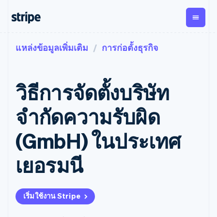
แหล่งข้อมูลเพิ่มเติม
การก่อตั้งธุรกิจ
ตามขั้น
เอกสารประกอบ
เรียนรู้
การชำระเงิน
รายรับ
การ
แพลตฟอ
จัดการ
และ
องค์กร
Stripe Docs
บล็อก
เงิน
มาร์เก็ต
Payments
Billing
ธุรกิจสตาร์ทอัพ
ข้อมูลอ้างอิงเกี่ยวกับ API
เรื่องราวจากลูกค้า
วิธีการจัดตั้งบริษัท
การชำระเงิน
รายรับตาม
เพลส
ไลบรารีและ SDK
คู่มือ
ออนไลน์
แบบแผนล่วง
Stripe Apps
Global
Payment links
หน้า
Metronome
Payouts
Conne
จำกัดความรับผิด
การชำร
ตามกรณีใช้งาน
การชำระเงิน
การเรียกเก็บ
เบิกจ่าย
เงินสำห
การสนับสนุน
แบบไม่ต้อง
เงินตามการ
ให้กับ
(GmbH) ในประเทศ
แพลตฟอ
คู่มือ
การค้าแบบใช้เอเจนต์
เขียนโค้ด
Checkout
ใช้งาน
การชำระเงิน
บุคคลที่
อีคอมเมิร์ซ
รับการสนับสนุน
UI การชำระ
ตามรอบบิล
สาม
บริการทางการเงินที่ผสาน
รับการชำระเงินออนไลน์
แพ็กเกจการสนับสนุนที่ได้
การจัดการ
เยอรมนี
เงินสำเร็จรูป
รวมในตัว
ติดตั้งใช้งานการชำระเงิน
รับการจัดการ
การชำระเงิน
Elements
การทำงานอัตโนมัติด้าน
สำเร็จรูป
บริการเฉพาะทาง
องค์ประกอบ UI
ตามรอบบิล
Invoicing
การเงิน
สร้างแพลตฟอร์มหรือ
ครั้งเดียวหรือ
ที่ยืดหยุ่น
ธุรกิจทั่วโลก
มาร์เก็ตเพลส
ตามแบบแผน
วิธีการชำระ
เริ่มใช้งาน Stripe
การชำระเงินในแอป
จัดการการชำระเงินตาม
เงิน
ล่วงหน้า
Tax
มาร์เก็ตเพลส
รอบบิล
เข้าถึงได้
คิดภาษีการ
บริษัท
การจัดการเงิน
เสนอการเรียกเก็บเงินตาม