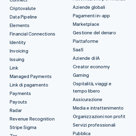
Aziende globali
Criptovalute
Pagamenti in-app
Data Pipeline
Marketplace
Elements
Gestione del denaro
Financial Connections
Piattaforme
Identity
SaaS
Invoicing
Aziende di IA
Issuing
Creator economy
Link
Gaming
Managed Payments
Ospitalità, viaggi e
Link di pagamento
tempo libero
Payments
Assicurazione
Payouts
Media e intrattenimento
Radar
Organizzazioni non profit
Revenue Recognition
Servizi professionali
Stripe Sigma
Pubblica
Tax