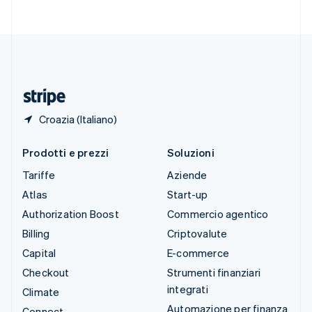
Svenska
English
Svizzera
Deutsch
Français
Italiano
English
Thailandia
ไทย
English
Ungheria
English
Croazia (Italiano)
Prodotti e prezzi
Soluzioni
Tariffe
Aziende
Atlas
Start-up
Authorization Boost
Commercio agentico
Billing
Criptovalute
Capital
E-commerce
Checkout
Strumenti finanziari
integrati
Climate
Automazione per finanza
Connect