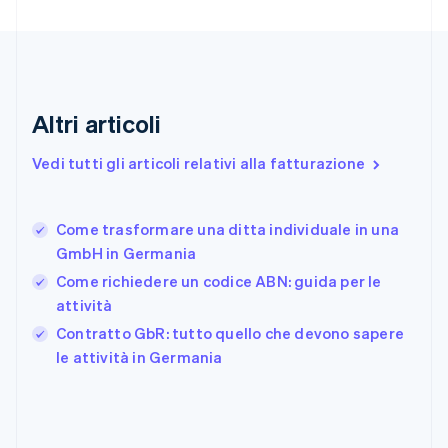
English
Emirati Arabi Uniti
English
Estonia
English
Finlandia
Altri articoli
English
Svenska
Francia
Vedi tutti gli articoli relativi alla fatturazione
Français
English
Germania
Deutsch
English
Come trasformare una ditta individuale in una
Giappone
日本語
English
GmbH in Germania
Gibilterra
Come richiedere un codice ABN: guida per le
English
attività
Grecia
English
Contratto GbR: tutto quello che devono sapere
India
le attività in Germania
English
Irlanda
English
Italia