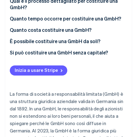
È possibile costituire una GmbH senza essere
Qual è il processo dettagliato per costituire una
Scopri cosa ti aspetta
residenti in Germania?
GmbH?
Radar
Ecosistema
Che cos’è una ’GmbH in costituzione’?
Quanto tempo occorre per costituire una GmbH?
Prevenzione delle frodi
Partner
Atlas
Quanto costa costituire una GmbH?
Stripe App Marketplace
Costituzione di start-up
È possibile costituire una GmbH da soli?
Climate
Rimozione del carbonio
Si può costituire una GmbH senza capitale?
Identity
UG: società imprenditoriale a responsabilità limitata
Verifica online dell'identità
(’mini GmbH’)
Inizia a usare Stripe
GbR: partnership di diritto civile
Forme speciali di GmbH
La forma di società a responsabilità limitata (GmbH) è
Stripe Sessions 2026
una struttura giuridica aziendale valida in Germania sin
Scopri come Stripe sta costruendo l'infrastruttura economi
dal 1892. In una GmbH, le responsabilità degli azionisti
Guarda ora
non si estendono ai loro beni personali, il che aiuta a
spiegare perché le GmbH sono così diffuse in
Germania. Al 2023, la GmbH è la forma giuridica più