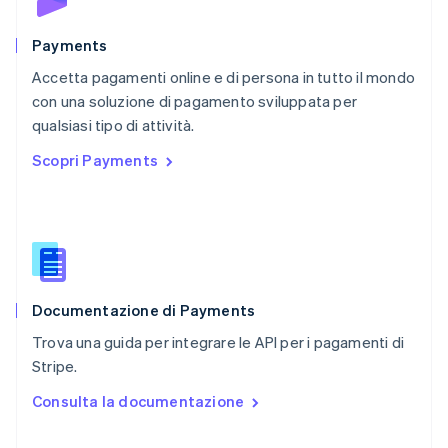
English
Portogallo
Português
English
Payments
RAS di Hong Kong, Cina
Accetta pagamenti online e di persona in tutto il mondo
English
简体中文
con una soluzione di pagamento sviluppata per
Regno Unito
English
qualsiasi tipo di attività.
Repubblica Ceca
Scopri Payments
English
Romania
English
Singapore
English
简体中文
Slovacchia
English
Documentazione di Payments
Slovenia
English
Italiano
Trova una guida per integrare le API per i pagamenti di
Spagna
Stripe.
Español
English
Stati Uniti
Consulta la documentazione
English
Español
简体中文
Svezia