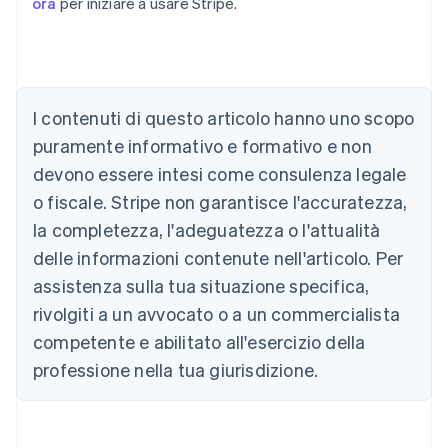
ora
per iniziare a usare Stripe.
Australia
English
Austria
I contenuti di questo articolo hanno uno scopo
Deutsch
English
puramente informativo e formativo e non
Belgio
devono essere intesi come consulenza legale
Nederlands
Français
Deutsch
English
Brasile
o fiscale. Stripe non garantisce l'accuratezza,
Português
English
la completezza, l'adeguatezza o l'attualità
Bulgaria
English
delle informazioni contenute nell'articolo. Per
Canada
assistenza sulla tua situazione specifica,
English
Français
Cina continentale
rivolgiti a un avvocato o a un commercialista
简体中文
English
competente e abilitato all'esercizio della
Cipro
professione nella tua giurisdizione.
English
Croazia
English
Italiano
Danimarca