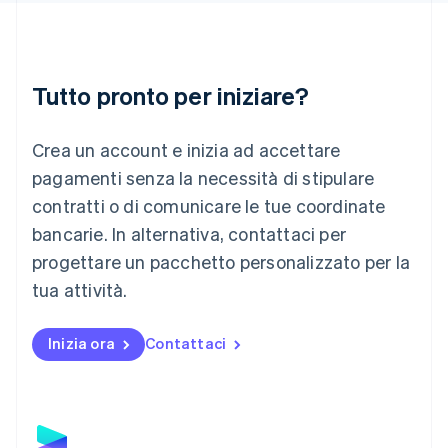
Italiano
English
Lettonia
English
Liechtenstein
Deutsch
English
Tutto pronto per iniziare?
Lituania
English
Crea un account e inizia ad accettare
Lussemburgo
Français
Deutsch
English
pagamenti senza la necessità di stipulare
Malaysia
contratti o di comunicare le tue coordinate
English
简体中文
Malta
bancarie. In alternativa, contattaci per
English
progettare un pacchetto personalizzato per la
Messico
tua attività.
Español
English
Norvegia
English
Inizia ora
Contattaci
Nuova Zelanda
English
Paesi Bassi
Nederlands
English
Polonia