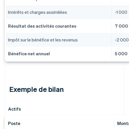
Intérêts et charges assimilées
-1 000
Résultat des activités courantes
7 000
Impôt sur le bénéfice et les revenus
-2 000
Bénéfice net annuel
5 000
Exemple de bilan
Actifs
Poste
Monta