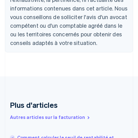
Português
English
informations contenues dans cet article. Nous
Bulgarie
vous conseillons de solliciter l'avis d'un avocat
English
Canada
compétent ou d'un comptable agréé dans le
English
Français
ou les territoires concernés pour obtenir des
Chine continentale
conseils adaptés à votre situation.
简体中文
English
Chypre
English
Croatie
English
Italiano
Danemark
English
Émirats arabes unis
English
Espagne
Plus d'articles
Español
English
Estonie
Autres articles sur la facturation
English
États-Unis
English
Español
简体中文
Comment calculer le seuil de rentabilité et
Finlande