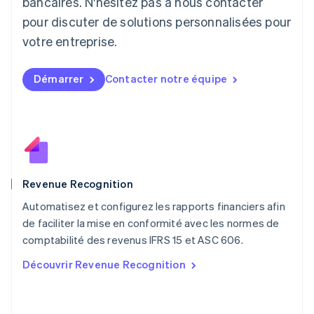
bancaires. N'hésitez pas à nous contacter
English
pour discuter de solutions personnalisées pour
Luxembourg
votre entreprise.
Français
Deutsch
English
Malaisie
English
简体中文
Démarrer
Contacter notre équipe
Malte
English
Mexique
Español
English
Norvège
English
Nouvelle-Zélande
English
Revenue Recognition
Pays-Bas
Automatisez et configurez les rapports financiers afin
Nederlands
English
de faciliter la mise en conformité avec les normes de
Pologne
English
comptabilité des revenus IFRS 15 et ASC 606.
Portugal
Découvrir Revenue Recognition
Português
English
R.A.S. de Hong Kong, Chine
English
简体中文
République tchèque