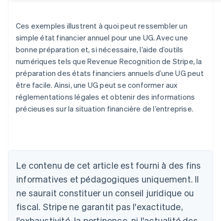
Ces exemples illustrent à quoi peut ressembler un
simple état financier annuel pour une UG. Avec une
bonne préparation et, si nécessaire, l’aide d’outils
numériques tels que Revenue Recognition de Stripe, la
préparation des états financiers annuels d’une UG peut
être facile. Ainsi, une UG peut se conformer aux
réglementations légales et obtenir des informations
précieuses sur la situation financière de l’entreprise.
Allemagne
Deutsch
English
Australie
Le contenu de cet article est fourni à des fins
English
informatives et pédagogiques uniquement. Il
Autriche
ne saurait constituer un conseil juridique ou
Deutsch
English
Belgique
fiscal. Stripe ne garantit pas l'exactitude,
Nederlands
Français
Deutsch
English
l'exhaustivité, la pertinence, ni l'actualité des
Brésil