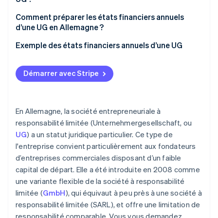
Autres documents :
Comment préparer les états financiers annuels
d’une UG en Allemagne ?
Exemple des états financiers annuels d’une UG
Exemple de compte de résultat
Démarrer avec Stripe
Exemple de bilan
En Allemagne, la société entrepreneuriale à
responsabilité limitée (Unternehmergesellschaft, ou
UG
) a un statut juridique particulier. Ce type de
l'entreprise convient particulièrement aux fondateurs
d’entreprises commerciales disposant d’un faible
capital de départ. Elle a été introduite en 2008 comme
une variante flexible de la société à responsabilité
limitée (
GmbH
), qui équivaut à peu près à une société à
responsabilité limitée (SARL), et offre une limitation de
responsabilité comparable. Vous vous demandez