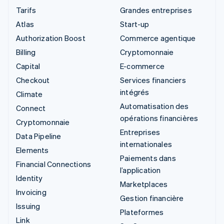
Tarifs
Grandes entreprises
Atlas
Start-up
Authorization Boost
Commerce agentique
Billing
Cryptomonnaie
Capital
E-commerce
Checkout
Services financiers
intégrés
Climate
Automatisation des
Connect
opérations financières
Cryptomonnaie
Entreprises
Data Pipeline
internationales
Elements
Paiements dans
Financial Connections
l’application
Identity
Marketplaces
Invoicing
Gestion financière
Issuing
Plateformes
Link