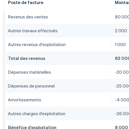
Poste de facture
Montan
Revenus des ventes
80 00
Autres travaux effectués
2 000
Autres revenus d'exploitation
1 000
Total des revenus
83 00
Dépenses matérielles
-20 0
Dépenses de personnel
-25 0
Amortissements
-4 00
Autres charges d’exploitation
-26 0
Bénéfice d’exploitation
8 000