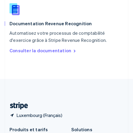
English
Roumanie
English
Documentation Revenue Recognition
Royaume-Uni
English
Automatisez votre processus de comptabilité
Singapour
d'exercice grâce à Stripe Revenue Recognition.
English
简体中文
Slovaquie
Consulter la documentation
English
Slovénie
English
Italiano
Suède
Svenska
English
Suisse
Deutsch
Français
Italiano
English
Thaïlande
ไทย
English
Luxembourg (Français)
Produits et tarifs
Solutions