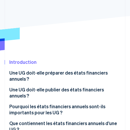
Découvrez les prochaines évolutions
Commerce en ligne
Radar
Prévention de la fraude
Écosystème
Atlas
Constitution de start-up
Partenaires
Climate
Stripe App Marketplace
Élimination du carbone
Identity
Vérification de l'identité
Introduction
Une UG doit-elle préparer des états financiers
annuels ?
Une UG doit-elle publier des états financiers
Stripe Sessions 2026
annuels ?
Découvrez comment Stripe construit l’infrastructure écono
Regarder la vidéo
Pourquoi les états financiers annuels sont-ils
importants pour les UG ?
Que contiennent les états financiers annuels d’une
UG ?