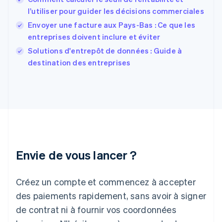
English
Svenska
l’utiliser pour guider les décisions commerciales
France
Envoyer une facture aux Pays-Bas : Ce que les
Français
English
entreprises doivent inclure et éviter
Gibraltar
English
Solutions d'entrepôt de données : Guide à
Grèce
destination des entreprises
English
Hongrie
English
Inde
English
Irlande
English
Italie
Italiano
English
Envie de vous lancer ?
Japon
日本語
English
Créez un compte et commencez à accepter
Lettonie
English
des paiements rapidement, sans avoir à signer
Liechtenstein
de contrat ni à fournir vos coordonnées
Deutsch
English
Lituanie