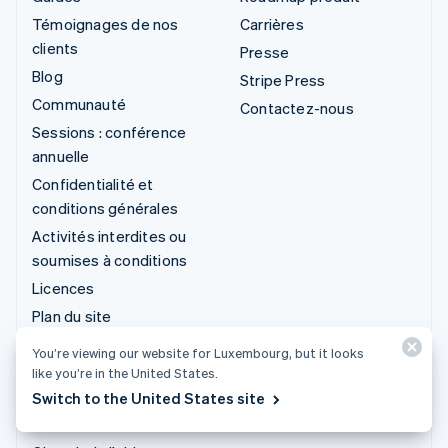
Témoignages de nos
Carrières
clients
Presse
Blog
Stripe Press
Communauté
Contactez-nous
Sessions : conférence
annuelle
Confidentialité et
conditions générales
Activités interdites ou
soumises à conditions
Licences
Plan du site
Paramètres des cookies
You’re viewing our website for Luxembourg, but it looks
Plus de ressources
like you’re in the United States.
Switch to the United States site
Service d'assistance