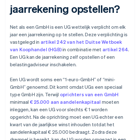
jaarrekening opstellen?
Net als een GmbH is een UG wettelijk verplicht om elk
jaar een jaarrekening op te stellen. Deze verplichting is
vastgelegd in
artikel 242 van het Duitse Wetboek
van Koophandel (HGB)
in combinatie met
artikel 264
.
Een UG kan de jaarrekening zelf opstellen of een
belastingadviseur inschakelen.
Een UG wordt soms een “1-euro-GmbH” of “mini-
GmbH” genoemd. Dit komt omdat UGs een speciaal
type GmbH zijn. Terwijl
oprichters van een GmbH
minimaal
€ 25.000 aan aandelenkapitaal
moeten
inleggen, kan een UG voor slechts € 1 worden
opgericht. Na de oprichting moet een UG echter een
kwart van de jaarlijkse winst inhouden totdat het
aandelenkapitaal € 25.000 bedraagt. Zodra deze
drempel is bereikt, kan de UG worden omgezet in een