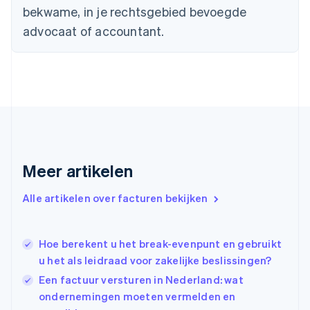
English
bekwame, in je rechtsgebied bevoegde
Duitsland
advocaat of accountant.
Deutsch
English
Estland
English
Finland
English
Svenska
Frankrijk
Français
English
Gibraltar
English
Griekenland
Meer artikelen
English
Hongarije
Alle artikelen over facturen bekijken
English
Hongkong SAR, China
English
简体中文
Ierland
Hoe berekent u het break-evenpunt en gebruikt
English
u het als leidraad voor zakelijke beslissingen?
India
Een factuur versturen in Nederland: wat
English
ondernemingen moeten vermelden en
Italië