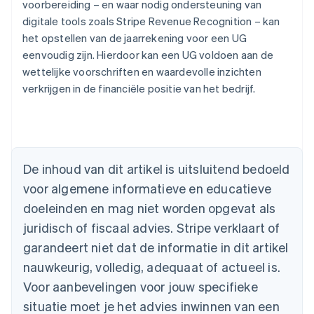
voorbereiding – en waar nodig ondersteuning van
digitale tools zoals Stripe Revenue Recognition – kan
het opstellen van de jaarrekening voor een UG
eenvoudig zijn. Hierdoor kan een UG voldoen aan de
wettelijke voorschriften en waardevolle inzichten
verkrijgen in de financiële positie van het bedrijf.
Australië
English
België
De inhoud van dit artikel is uitsluitend bedoeld
Nederlands
Français
Deutsch
English
voor algemene informatieve en educatieve
Brazilië
Português
English
doeleinden en mag niet worden opgevat als
Bulgarije
juridisch of fiscaal advies. Stripe verklaart of
English
Canada
garandeert niet dat de informatie in dit artikel
English
Français
nauwkeurig, volledig, adequaat of actueel is.
Cyprus
Voor aanbevelingen voor jouw specifieke
English
Denemarken
situatie moet je het advies inwinnen van een