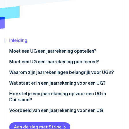
Oprichting van een start-up
Climate
Ecosysteem
CO₂-verwijdering
Partners
Identity
Stripe App Marketplace
Online identiteitsverificatie
Inleiding
Moet een UG een jaarrekening opstellen?
Moet een UG een jaarrekening publiceren?
Stripe Sessions 2026
Waarom zijn jaarrekeningen belangrijk voor UG’s?
Ontdek hoe Stripe de economische infrastructuu
Nu bekijken
Wat staat er in een jaarrekening voor een UG?
Overige documenten:
Hoe stel je een jaarrekening op voor een UG in
Duitsland?
Voorbeeld van een jaarrekening voor een UG
Voorbeeld van een winst- en verliesrekening
Aan de slag met Stripe