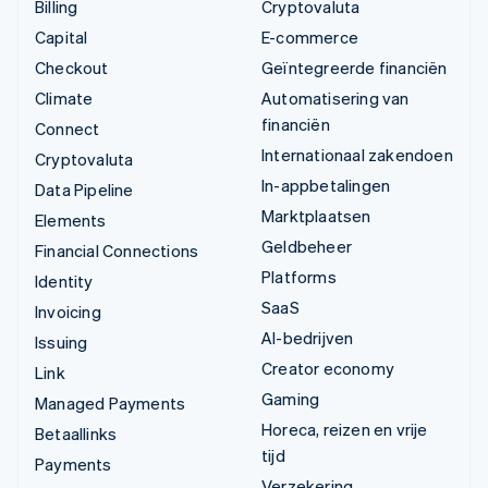
Billing
Cryptovaluta
Capital
E-commerce
Checkout
Geïntegreerde financiën
Climate
Automatisering van
financiën
Connect
Internationaal zakendoen
Cryptovaluta
In-appbetalingen
Data Pipeline
Marktplaatsen
Elements
Geldbeheer
Financial Connections
Platforms
Identity
SaaS
Invoicing
AI-bedrijven
Issuing
Creator economy
Link
Gaming
Managed Payments
Horeca, reizen en vrije
Betaallinks
tijd
Payments
Verzekering