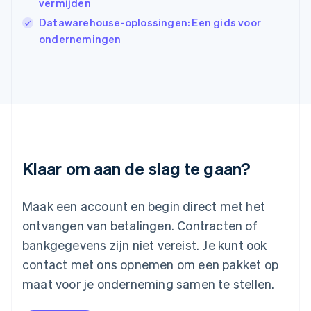
Italiano
English
vermijden
Japan
Datawarehouse-oplossingen: Een gids voor
日本語
English
ondernemingen
Kroatië
English
Italiano
Letland
English
Liechtenstein
Deutsch
English
Litouwen
English
Luxemburg
Klaar om aan de slag te gaan?
Français
Deutsch
English
Maleisië
English
简体中文
Maak een account en begin direct met het
Malta
ontvangen van betalingen. Contracten of
English
Mexico
bankgegevens zijn niet vereist. Je kunt ook
Español
English
contact met ons opnemen om een pakket op
Nederland
maat voor je onderneming samen te stellen.
Nederlands
English
Nieuw-Zeeland