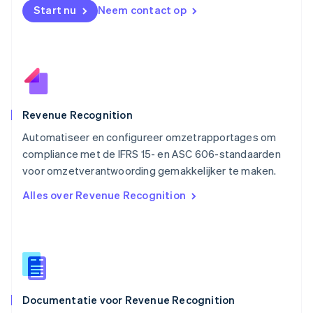
English
Start nu
Neem contact op
Noorwegen
English
Oostenrijk
Deutsch
English
Polen
English
Portugal
Português
English
Revenue Recognition
Roemenië
Automatiseer en configureer omzetrapportages om
English
compliance met de IFRS 15- en ASC 606-standaarden
Singapore
English
简体中文
voor omzetverantwoording gemakkelijker te maken.
Slovenië
Alles over Revenue Recognition
English
Italiano
Slowakije
English
Spanje
Español
English
Thailand
ไทย
English
Documentatie voor Revenue Recognition
Tsjechië