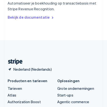
English
Automatiseer je boekhouding op transactiebasis met
Vasteland van China
Stripe Revenue Recognition.
简体中文
English
Verenigd Koninkrijk
Bekijk de documentatie
English
Verenigde Arabische Emiraten
English
Verenigde Staten
English
Español
简体中文
Zweden
Svenska
English
Zwitserland
Deutsch
Français
Italiano
English
Nederland (Nederlands)
Producten en tarieven
Oplossingen
Tarieven
Grote ondernemingen
Atlas
Start-ups
Authorization Boost
Agentic commerce