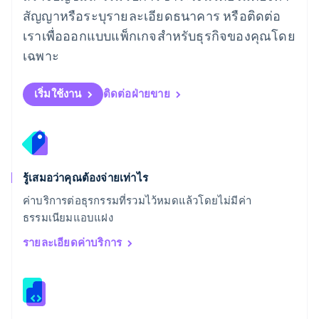
English
สัญญาหรือระบุรายละเอียดธนาคาร หรือติดต่อ
สเปน
เราเพื่อออกแบบแพ็กเกจสำหรับธุรกิจของคุณโดย
Español
English
สโลวาเกีย
เฉพาะ
English
สโลวีเนีย
English
Italiano
เริ่มใช้งาน
ติดต่อฝ่ายขาย
สวิตเซอร์แลนด์
Deutsch
Français
Italiano
English
สวีเดน
Svenska
English
สหรัฐอเมริกา
English
Español
简体中文
รู้เสมอว่าคุณต้องจ่ายเท่าไร
สหรัฐอาหรับเอมิเรตส์
ค่าบริการต่อธุรกรรมที่รวมไว้หมดแล้วโดยไม่มีค่า
English
ธรรมเนียมแอบแฝง
สหราชอาณาจักร
English
รายละเอียดค่าบริการ
สาธารณรัฐเช็ก
English
สิงคโปร์
English
简体中文
ออสเตรเลีย