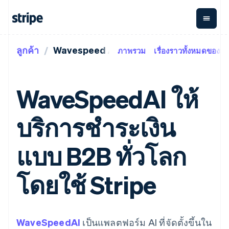
ลูกค้า
Wavespeed AI
ภาพรวม
เรื่องราวทั้งหมดของลูก
ตามขั้น
เอกสารประกอบ
เรียนรู้
การชำระเงิน
รายรับ
การ
แพลตฟอ
จัดการ
และ
องค์กร
Stripe Docs
บล็อก
เงิน
มาร์เก็ต
Payments
Billing
ธุรกิจสตาร์ทอัพ
ข้อมูลอ้างอิงเกี่ยวกับ API
เรื่องราวจากลูกค้า
WaveSpeedAI ให้
การชำระเงิน
รายรับตาม
เพลส
ไลบรารีและ SDK
คู่มือ
ออนไลน์
แบบแผนล่วง
Stripe Apps
Global
Payment links
หน้า
Metronome
Payouts
Conne
บริการชำระเงิน
การชำร
ตามกรณีใช้งาน
การชำระเงิน
การเรียกเก็บ
เบิกจ่าย
เงินสำห
การสนับสนุน
แบบไม่ต้อง
เงินตามการ
ให้กับ
แพลตฟอ
คู่มือ
การค้าแบบใช้เอเจนต์
แบบ B2B ทั่วโลก
เขียนโค้ด
Checkout
ใช้งาน
การชำระเงิน
บุคคลที่
อีคอมเมิร์ซ
รับการสนับสนุน
UI การชำระ
ตามรอบบิล
สาม
บริการทางการเงินที่ผสาน
รับการชำระเงินออนไลน์
แพ็กเกจการสนับสนุนที่ได้
การจัดการ
เงินสำเร็จรูป
รวมในตัว
ติดตั้งใช้งานการชำระเงิน
รับการจัดการ
โดยใช้ Stripe
การชำระเงิน
Elements
การทำงานอัตโนมัติด้าน
สำเร็จรูป
บริการเฉพาะทาง
องค์ประกอบ UI
ตามรอบบิล
Invoicing
การเงิน
สร้างแพลตฟอร์มหรือ
ครั้งเดียวหรือ
ที่ยืดหยุ่น
ธุรกิจทั่วโลก
มาร์เก็ตเพลส
ตามแบบแผน
วิธีการชำระ
การชำระเงินในแอป
จัดการการชำระเงินตาม
เงิน
ล่วงหน้า
Tax
มาร์เก็ตเพลส
รอบบิล
WaveSpeedAI
เป็นแพลตฟอร์ม AI ที่จัดตั้งขึ้นใน
เข้าถึงได้
คิดภาษีการ
บริษัท
การจัดการเงิน
เสนอการเรียกเก็บเงินตาม