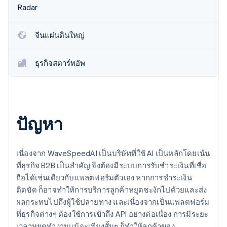
พาร์ทเนอร์
Radar
การก่อตั้งบริษัทสตาร์ทอัพ
Stripe App Marketplace
Climate
การขจัดคาร์บอน
จีนแผ่นดินใหญ่
ธุรกิจสตาร์ทอัพ
Stripe Sessions 2026
ดูว่า Stripe กำลังสร้างโครงสร้างพื้นฐานระบบเศรษฐกิจสำหรับ
AI อย่างไร
ปัญหา
รับชมเลย
เนื่องจาก WaveSpeedAI เป็นบริษัทที่ใช้ AI เป็นหลักโดยเน้น
ที่ธุรกิจ B2B เป็นสำคัญ จึงต้องมีระบบการรับชำระเงินที่เชื่อ
ถือได้เช่นเดียวกับแพลตฟอร์มตัวเอง หากการชำระเงิน
ติดขัด ก็อาจทำให้การบริการลูกค้าหยุดชะงักไปด้วยและส่ง
ผลกระทบไปถึงผู้ใช้ปลายทาง และเนื่องจากเป็นแพลตฟอร์ม
ที่ธุรกิจต่างๆ ต้องใช้การเข้าถึง API อย่างต่อเนื่อง การมีระยะ
เวลาหยุดทำงานแม้จะเพียงสั้นๆ ก็ทำให้ลูกค้าของ