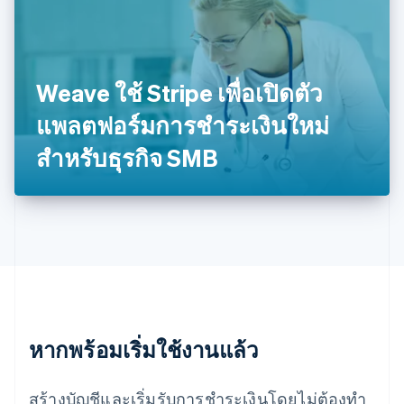
Français
English
ฟินแลนด์
English
Svenska
มอลตา
English
Weave ใช้ Stripe เพื่อเปิดตัว
มาเลเซีย
English
简体中文
แพลตฟอร์มการชำระเงินใหม่
เม็กซิโก
สำหรับธุรกิจ SMB
Español
English
ยิบรอลตาร์
English
เยอรมนี
Deutsch
English
โรมาเนีย
English
ลักเซมเบิร์ก
Français
Deutsch
English
ลัตเวีย
English
หากพร้อมเริ่มใช้งานแล้ว
ลิกเตนสไตน์
Deutsch
English
ลิทัวเนีย
สร้างบัญชีและเริ่มรับการชำระเงินโดยไม่ต้องทำ