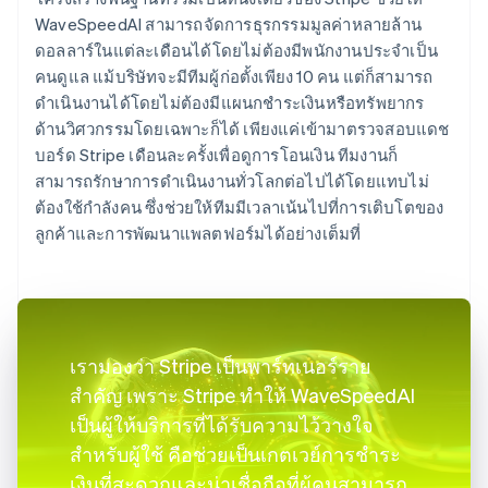
WaveSpeedAI สามารถจัดการธุรกรรมมูลค่าหลายล้าน
ดอลลาร์ในแต่ละเดือนได้โดยไม่ต้องมีพนักงานประจำเป็น
คนดูแล แม้บริษัทจะมีทีมผู้ก่อตั้งเพียง 10 คน แต่ก็สามารถ
ดำเนินงานได้โดยไม่ต้องมีแผนกชำระเงินหรือทรัพยากร
ด้านวิศวกรรมโดยเฉพาะก็ได้ เพียงแค่เข้ามาตรวจสอบแดช
บอร์ด Stripe เดือนละครั้งเพื่อดูการโอนเงิน ทีมงานก็
สามารถรักษาการดำเนินงานทั่วโลกต่อไปได้โดยแทบไม่
ต้องใช้กำลังคน ซึ่งช่วยให้ทีมมีเวลาเน้นไปที่การเติบโตของ
ลูกค้าและการพัฒนาแพลตฟอร์มได้อย่างเต็มที่
เรามองว่า Stripe เป็นพาร์ทเนอร์ราย
สำคัญ เพราะ Stripe ทำให้ WaveSpeedAI
เป็นผู้ให้บริการที่ได้รับความไว้วางใจ
สำหรับผู้ใช้ คือช่วยเป็นเกตเวย์การชำระ
เงินที่สะดวกและน่าเชื่อถือที่ผู้คนสามารถ