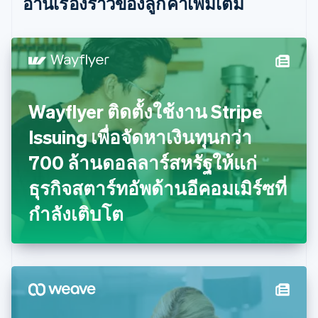
อ่านเรื่องราวของลูกค้าเพิ่มเติม
日本語
English
เดนมาร์ก
English
ไทย
ไทย
English
นอร์เวย์
English
นิวซีแลนด์
Wayflyer ติดตั้งใช้งาน Stripe
English
Issuing เพื่อจัดหาเงินทุนกว่า
เนเธอร์แลนด์
Nederlands
English
700 ล้านดอลลาร์สหรัฐให้แก่
บราซิล
Português
English
ธุรกิจสตาร์ทอัพด้านอีคอมเมิร์ซที่
บัลแกเรีย
กำลังเติบโต
English
เบลเยียม
Nederlands
Français
Deutsch
English
โปรตุเกส
Português
English
โปแลนด์
English
ฝรั่งเศส