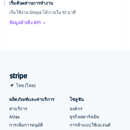
English
เริ่มต้นผสานการทำงาน
ออสเตรีย
เริ่มใช้งาน Stripe ได้ภายใน 10 นาที
Deutsch
English
อิตาลี
ข้อมูลอ้างอิง API
Italiano
English
อินเดีย
English
เอสโตเนีย
English
ไอร์แลนด์
English
ฮังการี
English
ไทย (ไทย)
ผลิตภัณฑ์และค่าบริการ
โซลูชัน
ค่าบริการ
องค์กร
Atlas
ธุรกิจสตาร์ทอัพ
การเพิ่มการอนุมัติ
การค้าแบบใช้เอเจนต์