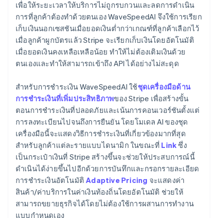
เพื่อให้ระยะเวลาให้บริการไม่ถูกรบกวนและลดการดำเนิน
การที่ลูกค้าต้องทำด้วยตนเอง WaveSpeedAI จึงใช้การเรียก
เก็บเงินนอกเซสชันเมื่อยอดเงินต่ำกว่าเกณฑ์ที่ลูกค้าเลือกไว้
เมื่อลูกค้าผูกบัตรแล้ว Stripe จะเรียกเก็บเงินโดยอัตโนมัติ
เมื่อยอดเงินคงเหลือเหลือน้อย ทำให้ไม่ต้องเติมเงินด้วย
ตนเองและทำให้สามารถเข้าถึง API ได้อย่างไม่สะดุด
สำหรับการชำระเงิน WaveSpeedAI ใช้
ชุดเครื่องมือด้าน
การชำระเงินที่เพิ่มประสิทธิภาพ
ของ Stripe เพื่อสร้างขั้น
ตอนการชำระเงินที่ปลอดภัยและเน้นการคอนเวอร์ชันตั้งแต่
การลงทะเบียนไปจนถึงการยืนยัน โดยโมเดล AI ของชุด
เครื่องมือนี้จะแสดงวิธีการชำระเงินที่เกี่ยวข้องมากที่สุด
สำหรับลูกค้าแต่ละรายแบบไดนามิก ในขณะที่
Link
ซึ่ง
เป็นกระเป๋าเงินที่ Stripe สร้างขึ้นจะช่วยให้ประสบการณ์นี้
ดำเนินได้ง่ายขึ้นไปอีกด้วยการบันทึกและกรอกรายละเอียด
การชำระเงินอัตโนมัติ
Adaptive Pricing
จะแสดงค่า
สินค้า/ค่าบริการในค่าเงินท้องถิ่นโดยอัตโนมัติ ช่วยให้
สามารถขยายธุรกิจได้โดยไม่ต้องใช้การผสานการทำงาน
แบบกำหนดเอง