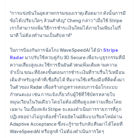
"การแข่งขันในอุตสาหกรรมของเราดุเดือดมาก ดังนั้นการมี
ข้อได้เปรียบใดๆ ล้วนสำคัญ" Cheng กล่าว "เมื่อใช้ Stripe
เราก็สามารถเพิ่มวิธีการชำระเงินใหม่ได้ภายในเพียงไม่กี่
นาที ไม่ต้องทำนานเป็นสัปดาห์"
ในการป้องกันการฉ้อโกง WaveSpeedAI ได้นำ
Stripe
Radar
มาปรับใช้ควบคู่กับ 3D Secure เพื่อระบุธุรกรรมที่มี
ความเสี่ยงสูงและใช้การยืนยันตัวตนเพิ่มเติมตามความ
จำเป็น ขณะที่ยังคงขั้นตอนการชำระเงินที่ราบรื่นไว้เหมือน
เดิมสำหรับลูกค้าที่เชื่อถือได้ ทีมงานใช้เครื่องมือที่ติดตั้งมา
ในตัวของ Radar เพื่อสร้างกฎตรวจสอบการฉ้อโกงแบบ
กำหนดเอง เช่น การแจ้งเกี่ยวกับผู้ใช้ที่ใช้บัตรหลายใบ
หมุนเวียนในวันเดียว โดยไม่ต้องมีทีมดูแลความเสี่ยงโดย
เฉพาะ ในเบื้องหลัง Stripe จะลองดำเนินการรายการที่ถูก
ปฏิเสธอย่างไม่ถูกต้องซ้ำโดยอัตโนมัติแบบเรียลไทม์ผ่าน
Adaptive Acceptance ซึ่งจะกู้รายรับกลับคืนมาได้โดยที่
WaveSpeedAI หรือลูกค้าไม่ต้องดำเนินการใดๆ