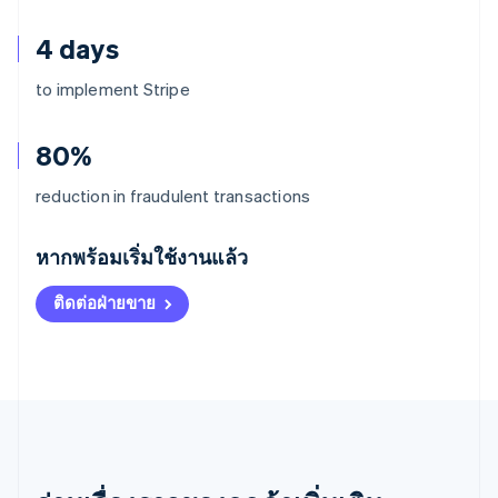
4 days
to implement Stripe
80%
reduction in fraudulent transactions
กรีซ
English
หากพร้อมเริ่มใช้งานแล้ว
เขตบริหารพิเศษฮ่องกง ประเทศจีน
English
简体中文
ติดต่อฝ่ายขาย
แคนาดา
English
Français
โครเอเชีย
English
Italiano
จีนแผ่นดินใหญ่
简体中文
English
ไซปรัส
English
ญี่ปุ่น