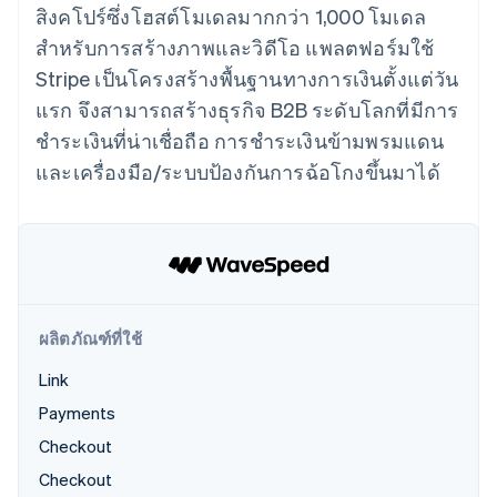
มากกว่า 125
ขายและ VAT
สิงคโปร์ซึ่งโฮสต์โมเดลมากกว่า 1,000 โมเดล
แพลตฟอร์ม
การใช้งาน
รายการ
Authorization
อัตโนมัติ
Revenue
แผนงานผลิตภัณฑ์
SaaS
ออกบัตรที่มีสเตเบิลคอยน์
สำหรับการสร้างภาพและวิดีโอ แพลตฟอร์มใช้
Boost
Recognition
การประชุมประจำปีแบบ
รองรับอยู่
ยกระดับการ
เซสชัน
Stripe เป็นโครงสร้างพื้นฐานทางการเงินตั้งแต่วัน
จัดเตรียมและจัดการ
ระบบ
ยอมรับการ
ตำแหน่งงาน
บริการด้วยเอเจนต์
แรก จึงสามารถสร้างธุรกิจ B2B ระดับโลกที่มีการ
อัตโนมัติ
ชำระเงิน
Link
ห้องข่าว
ตามอุตสาหกรรม
การชำระเงินที่
สำหรับการ
Stripe
Stripe Press
ชำระเงินที่น่าเชื่อถือ การชำระเงินข้ามพรมแดน
Sigma
รวดเร็วขึ้น
ทำบัญชี
รายงานที่
และเครื่องมือ/ระบบป้องกันการฉ้อโกงขึ้นมาได้
บริษัท AI
แหล่งข้อมูล
ออกแบบเอง
แวดวงครีเอเตอร์
Data
เกม
การติดต่อ
Pipeline
การบริการ การเดินทาง
การเชื่อมต่อการทำงาน
การซิงค์
และสันทนาการ
แอป
ติดต่อฝ่ายขาย
ข้อมูล
ประกันภัย
ตัวอย่างโค้ด
สมัครเป็นพาร์ทเนอร์
สื่อและความบันเทิง
บล็อกของนักพัฒนา
องค์กรไม่แสวงผลกำไร
สถานะ API
บริการเฉพาะทาง
ผลิตภัณฑ์ที่ใช้
ภาครัฐ
เพิ่มเติม
ธุรกิจค้าปลีก
Link
Product roadmap
ดูสิ่งที่กำลังจะมาถึง
Payments
Radar
Checkout
ระบบนิเวศ
การป้องกันการฉ้อโกง
Checkout
Atlas