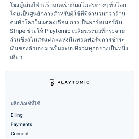
มากกว่า 125
ขายและ VAT
โยงผู้เล่นกีฬาแร็กเกตเข้ากับสโมสรต่างๆ ทั่วโลก
แพลตฟอร์ม
การใช้งาน
รายการ
Authorization
อัตโนมัติ
Revenue
แผนงานผลิตภัณฑ์
SaaS
ออกบัตรที่มีสเตเบิลคอยน์
โดยเป็นศูนย์กลางสำหรับผู้ใช้ที่มีจำนวนกว่าล้าน
Boost
Recognition
การประชุมประจำปีแบบ
รองรับอยู่
ยกระดับการ
เซสชัน
คนทั่วโลกในแต่ละเดือน การเป็นพาร์ทเนอร์กับ
จัดเตรียมและจัดการ
ระบบ
ยอมรับการ
ตำแหน่งงาน
บริการด้วยเอเจนต์
Stripe ช่วยให้ Playtomic เปลี่ยนระบบที่กระจาย
อัตโนมัติ
ชำระเงิน
Link
ห้องข่าว
ตามอุตสาหกรรม
การชำระเงินที่
สำหรับการ
Stripe
Stripe Press
ส่วนซึ่งสโมสรแต่ละแห่งมีแพลตฟอร์มการชำระ
Sigma
รวดเร็วขึ้น
ทำบัญชี
รายงานที่
เงินของตัวเอง มาเป็นระบบที่รวมทุกอย่างเป็นหนึ่ง
บริษัท AI
แหล่งข้อมูล
ออกแบบเอง
แวดวงครีเอเตอร์
เดียว
Data
เกม
การติดต่อ
Pipeline
การบริการ การเดินทาง
การเชื่อมต่อการทำงาน
การซิงค์
และสันทนาการ
แอป
ติดต่อฝ่ายขาย
ข้อมูล
ประกันภัย
ตัวอย่างโค้ด
สมัครเป็นพาร์ทเนอร์
สื่อและความบันเทิง
บล็อกของนักพัฒนา
องค์กรไม่แสวงผลกำไร
สถานะ API
บริการเฉพาะทาง
ภาครัฐ
เพิ่มเติม
ผลิตภัณฑ์ที่ใช้
ธุรกิจค้าปลีก
Product roadmap
ดูสิ่งที่กำลังจะมาถึง
Billing
Radar
Payments
ระบบนิเวศ
การป้องกันการฉ้อโกง
Connect
Atlas