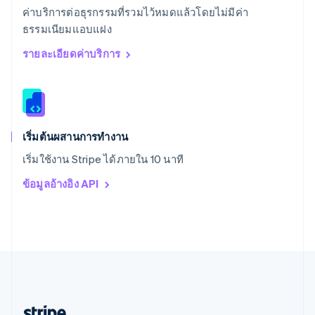
สหรัฐอาหรับเอมิเรตส์
ค่าบริการต่อธุรกรรมที่รวมไว้หมดแล้วโดยไม่มีค่า
English
ธรรมเนียมแอบแฝง
สหราชอาณาจักร
English
รายละเอียดค่าบริการ
สาธารณรัฐเช็ก
English
สิงคโปร์
English
简体中文
ออสเตรเลีย
English
เริ่มต้นผสานการทำงาน
ออสเตรีย
เริ่มใช้งาน Stripe ได้ภายใน 10 นาที
Deutsch
English
อิตาลี
ข้อมูลอ้างอิง API
Italiano
English
อินเดีย
English
เอสโตเนีย
English
ไอร์แลนด์
English
ฮังการี
English