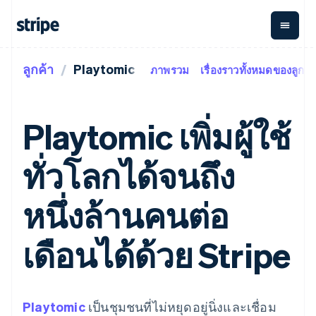
ลูกค้า
Playtomic
ภาพรวม
เรื่องราวทั้งหมดของลูกค้
ตามขั้น
เอกสารประกอบ
เรียนรู้
การชำระเงิน
รายรับ
การ
แพลตฟอ
จัดการ
และ
องค์กร
Stripe Docs
บล็อก
เงิน
มาร์เก็ต
Payments
Billing
ธุรกิจสตาร์ทอัพ
ข้อมูลอ้างอิงเกี่ยวกับ API
เรื่องราวจากลูกค้า
Playtomic เพิ่มผู้ใช้
การชำระเงิน
รายรับตาม
เพลส
ไลบรารีและ SDK
คู่มือ
ออนไลน์
แบบแผนล่วง
Stripe Apps
Global
Payment links
หน้า
Metronome
Payouts
Conne
ทั่วโลกได้จนถึง
การชำร
ตามกรณีใช้งาน
การชำระเงิน
การเรียกเก็บ
เบิกจ่าย
เงินสำห
การสนับสนุน
แบบไม่ต้อง
เงินตามการ
ให้กับ
แพลตฟอ
คู่มือ
การค้าแบบใช้เอเจนต์
หนึ่งล้านคนต่อ
เขียนโค้ด
Checkout
ใช้งาน
การชำระเงิน
บุคคลที่
อีคอมเมิร์ซ
รับการสนับสนุน
UI การชำระ
ตามรอบบิล
สาม
บริการทางการเงินที่ผสาน
รับการชำระเงินออนไลน์
แพ็กเกจการสนับสนุนที่ได้
การจัดการ
เงินสำเร็จรูป
รวมในตัว
ติดตั้งใช้งานการชำระเงิน
รับการจัดการ
เดือนได้ด้วย Stripe
การชำระเงิน
Elements
การทำงานอัตโนมัติด้าน
สำเร็จรูป
บริการเฉพาะทาง
องค์ประกอบ UI
ตามรอบบิล
Invoicing
การเงิน
สร้างแพลตฟอร์มหรือ
ครั้งเดียวหรือ
ที่ยืดหยุ่น
ธุรกิจทั่วโลก
มาร์เก็ตเพลส
ตามแบบแผน
วิธีการชำระ
การชำระเงินในแอป
จัดการการชำระเงินตาม
เงิน
ล่วงหน้า
Tax
มาร์เก็ตเพลส
รอบบิล
Playtomic
เป็นชุมชนที่ไม่หยุดอยู่นิ่งและเชื่อม
เข้าถึงได้
คิดภาษีการ
บริษัท
การจัดการเงิน
เสนอการเรียกเก็บเงินตาม