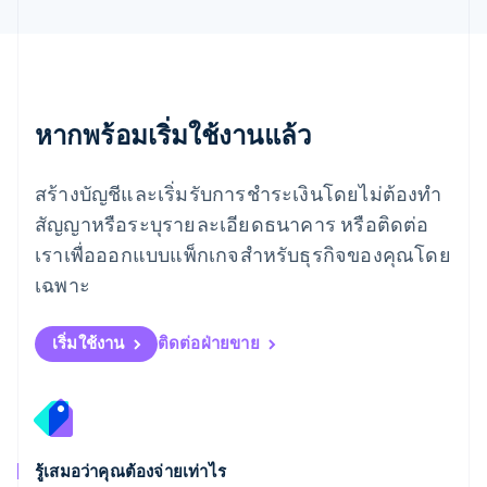
โรมาเนีย
English
ลักเซมเบิร์ก
Français
Deutsch
English
ลัตเวีย
English
หากพร้อมเริ่มใช้งานแล้ว
ลิกเตนสไตน์
Deutsch
English
ลิทัวเนีย
สร้างบัญชีและเริ่มรับการชำระเงินโดยไม่ต้องทำ
English
สัญญาหรือระบุรายละเอียดธนาคาร หรือติดต่อ
สเปน
เราเพื่อออกแบบแพ็กเกจสำหรับธุรกิจของคุณโดย
Español
English
สโลวาเกีย
เฉพาะ
English
สโลวีเนีย
English
Italiano
เริ่มใช้งาน
ติดต่อฝ่ายขาย
สวิตเซอร์แลนด์
Deutsch
Français
Italiano
English
สวีเดน
Svenska
English
สหรัฐอเมริกา
English
Español
简体中文
รู้เสมอว่าคุณต้องจ่ายเท่าไร