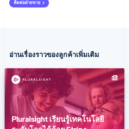
ติดต่อฝ่ายขาย
แคนาดา
English
Français
โครเอเชีย
English
Italiano
จีนแผ่นดินใหญ่
简体中文
English
ไซปรัส
English
ญี่ปุ่น
อ่านเรื่องราวของลูกค้าเพิ่มเติม
日本語
English
เดนมาร์ก
English
ไทย
ไทย
English
นอร์เวย์
English
นิวซีแลนด์
English
เนเธอร์แลนด์
Nederlands
English
Pluralsight เรียนรู้เทคโนโลยี
บราซิล
Português
English