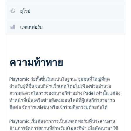
พาร์ทเนอร์
การก่อตั้งบริษัทสตาร์ทอัพ
Stripe App Marketplace
ยุโรป
Climate
การขจัดคาร์บอน
แพลตฟอร์ม
Stripe Sessions 2026
ความท้าทาย
ดูว่า Stripe กำลังสร้างโครงสร้างพื้นฐานระบบเศรษฐกิจสำหรับ
AI อย่างไร
รับชมเลย
Playtomic ก่อตั้งขึ้นในสเปนในฐานะชุมชนที่ใหญ่ที่สุด
สำหรับผู้ที่ชื่นชอบกีฬาแร็กเกต โดยไม่เพียงช่วยอำนวย
ความสะดวกในการจองสนามกีฬาอย่าง Padel เท่านั้น แต่ยัง
ทำหน้าที่เป็นเครือข่ายสังคมออนไลน์ที่ผู้เล่นกีฬาสามารถ
ติดต่อ จัดการแข่งขัน หรือเข้าร่วมกิจกรรมด้วยกันได้
Playtomic เริ่มต้นจากการเป็นแพลตฟอร์มที่ประสานงาน
ด้านการจัดการสถานที่สำหรับสโมสรกีฬา เมื่อพัฒนามาใช้