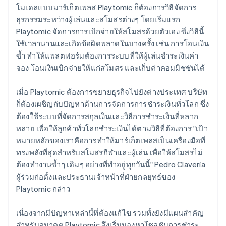
โมเดลแบบมาร์เก็ตเพลส Playtomic ก็ต้องการวิธีจัดการ
ธุรกรรมระหว่างผู้เล่นและสโมสรต่างๆ โดยเริ่มแรก
Playtomic จัดการการเบิกจ่ายให้สโมสรด้วยตัวเอง ซึ่งวิธีนี้
ใช้เวลานานและเกิดข้อผิดพลาดในบางครั้ง เช่น การโอนเงิน
ซ้ำ ทำให้แพลตฟอร์มต้องการระบบที่ให้ผู้เล่นชำระเงินค่า
จอง โอนเงินเบิกจ่ายให้แก่สโมสร และเก็บค่าคอมมิชชันได้
เมื่อ Playtomic ต้องการขยายธุรกิจไปยังต่างประเทศ บริษัท
ก็ต้องเผชิญกับปัญหาด้านการจัดการการชำระเงินทั่วโลก ซึ่ง
ต้องใช้ระบบที่จัดการสกุลเงินและวิธีการชำระเงินที่หลาก
หลาย เพื่อให้ลูกค้าทั่วโลกชำระเงินได้ตามวิธีที่ต้องการ "เป้า
หมายหลักของเราคือการทำให้มาร์เก็ตเพลสเป็นเครื่องมือที่
ทรงพลังที่สุดสำหรับสโมสรกีฬาและผู้เล่น เพื่อให้สโมสรไม่
ต้องทำงานซ้ำๆ เดิมๆ อย่างที่ทำอยู่ทุกวันนี้" Pedro Clavería
ผู้ร่วมก่อตั้งและประธานเจ้าหน้าที่ฝ่ายกลยุทธ์ของ
Playtomic กล่าว
เนื่องจากมีปัญหาเหล่านี้ที่ต้องแก้ไข รวมทั้งยังมีแผนสำคัญ
สำหรับอนาคต Playtomic จึงเริ่มมองหาโซลูชันการชำระ