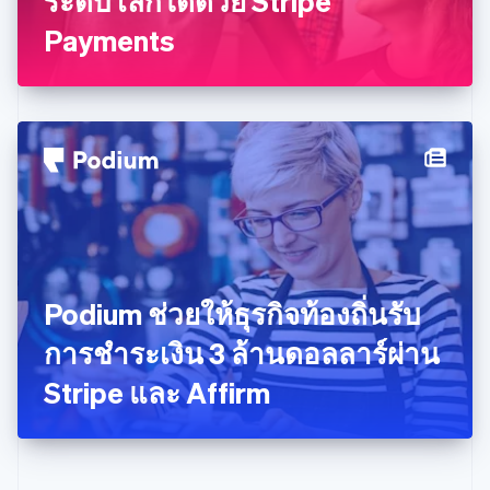
ระดับโลกได้ด้วย Stripe
บัลแกเรีย
Payments
English
เบลเยียม
Nederlands
Français
Deutsch
English
โปรตุเกส
Português
English
โปแลนด์
English
ฝรั่งเศส
Français
English
ฟินแลนด์
English
Svenska
มอลตา
English
Podium ช่วยให้ธุรกิจท้องถิ่นรับ
มาเลเซีย
English
简体中文
การชำระเงิน 3 ล้านดอลลาร์ผ่าน
เม็กซิโก
Stripe และ Affirm
Español
English
ยิบรอลตาร์
English
เยอรมนี
Deutsch
English