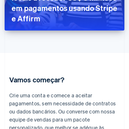
Gibraltar
em pagamentos usando Stripe
English
Grécia
e Affirm
English
Hungria
English
Índia
English
Irlanda
English
Itália
Italiano
English
Japão
Vamos começar?
日本語
English
Letônia
English
Crie uma conta e comece a aceitar
Liechtenstein
pagamentos, sem necessidade de contratos
Deutsch
English
Lituânia
ou dados bancários. Ou converse com nossa
English
equipe de vendas para um pacote
Luxemburgo
personalizado, que melhor se adéque às
Français
Deutsch
English