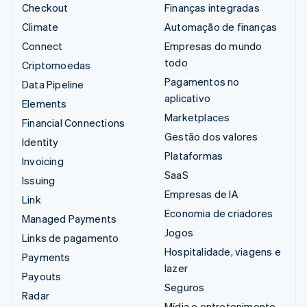
Checkout
Finanças integradas
Climate
Automação de finanças
Connect
Empresas do mundo
todo
Criptomoedas
Pagamentos no
Data Pipeline
aplicativo
Elements
Marketplaces
Financial Connections
Gestão dos valores
Identity
Plataformas
Invoicing
SaaS
Issuing
Empresas de IA
Link
Economia de criadores
Managed Payments
Jogos
Links de pagamento
Hospitalidade, viagens e
Payments
lazer
Payouts
Seguros
Radar
Mídia e entretenimento