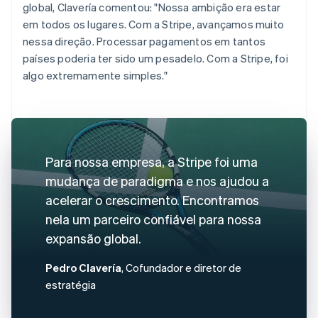
global, Clavería comentou: "Nossa ambição era estar
em todos os lugares. Com a Stripe, avançamos muito
nessa direção. Processar pagamentos em tantos
países poderia ter sido um pesadelo. Com a Stripe, foi
algo extremamente simples."
Para nossa empresa, a Stripe foi uma
mudança de paradigma e nos ajudou a
acelerar o crescimento. Encontramos
nela um parceiro confiável para nossa
expansão global.
Pedro Clavería
, Cofundador e diretor de
estratégia