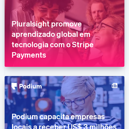
Chipre
English
Croácia
English
Italiano
Pluralsight promove
Dinamarca
aprendizado global em
English
Emirados Árabes Unidos
tecnologia com o Stripe
English
Eslováquia
Payments
English
Eslovênia
English
Italiano
Espanha
Español
English
Estados Unidos
English
Español
简体中文
Estônia
English
Finlândia
Podium capacita empresas
English
Svenska
França
locais a receber US$ 3 milhões
Français
English