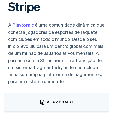
Stripe
flexíveis de IU
Recognition
Marketplaces
Gerenciar assinaturas
Formas de
Automação
Plano de ação do
Gestão dos valores
Ofereça cobrança por
pagamento
contábil
produto
Plataformas
uso
Acesso a mais
Stripe Sigma
Conferência anual das
SaaS
Emita cartões
de 125
Relatórios
sessões
respaldados por
A
Playtomic
é uma comunidade dinâmica que
Terminal
personalizados
Carreiras
stablecoins
Pagamentos
Data Pipeline
Sala de imprensa
Provisione e gerencie
conecta jogadores de esportes de raquete
presenciais
Sincronização
Stripe Press
serviços com agentes
Por setor
com clubes em todo o mundo. Desde o seu
Authorization
de dados
Boost
início, evoluiu para um centro global com mais
Otimizações
Empresas de IA
de um milhão de usuários ativos mensais. A
de aceitação
Economia de criadores
Contato
Recursos
Link
parceria com a Stripe permitiu a transição de
Checkout
Jogos
Fale com a equipe de
Hospitalidade, viagens
Integrações de
um sistema fragmentado, onde cada clube
acelerado
vendas
e lazer
aplicativos
Financial
Seja um parceiro
tinha sua própria plataforma de pagamentos,
Seguros
Exemplos de códigos
Connections
Mídia e entretenimento
Blog de
Dados de
para um sistema unificado.
desenvolvedores
contas
Organizações sem fins
Status da API
vinculadas
lucrativos
Serviços profissionais
Setor público
Mais
Varejo
Product roadmap