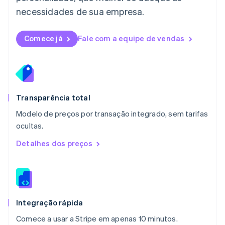
Malásia
necessidades de sua empresa.
English
简体中文
Malta
English
Comece já
Fale com a equipe de vendas
México
Español
English
Noruega
English
Nova Zelândia
English
Transparência total
Países Baixos
Modelo de preços por transação integrado, sem tarifas
Nederlands
English
ocultas.
Polônia
English
Detalhes dos preços
Portugal
Português
English
RAE de Hong Kong, China
English
简体中文
Reino Unido
English
Integração rápida
República Tcheca
Comece a usar a Stripe em apenas 10 minutos.
English