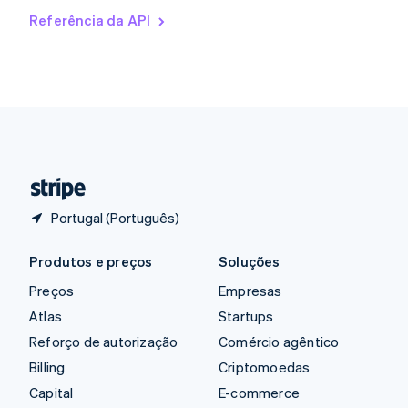
Romênia
Referência da API
English
Singapura
English
简体中文
Suécia
Svenska
English
Suíça
Deutsch
Français
Italiano
English
Tailândia
ไทย
English
Portugal (Português)
Produtos e preços
Soluções
Preços
Empresas
Atlas
Startups
Reforço de autorização
Comércio agêntico
Billing
Criptomoedas
Capital
E-commerce