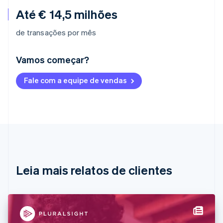
Até € 14,5 milhões
de transações por mês
Vamos começar?
Alemanha
Fale com a equipe de vendas
Deutsch
English
Austrália
English
Áustria
Deutsch
English
Bélgica
Nederlands
Français
Deutsch
English
Brasil
Português
English
Leia mais relatos de clientes
Bulgária
English
Canadá
English
Français
China continental
简体中文
English