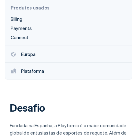
Veja o que está chegando
Produtos usados
Radar
Ecossistema
Billing
Prevenção de fraudes
Payments
Parceiros
Atlas
Stripe App Marketplace
Incorporação de startups
Connect
Climate
Remoção de carbono
Europa
Identity
Verificação de identidade
Plataforma
Stripe Sessions 2026
Desafio
Veja como a Stripe está construindo a infraestrutura econ
Assista agora
Fundada na Espanha, a Playtomic é a maior comunidade
global de entusiastas de esportes de raquete. Além de