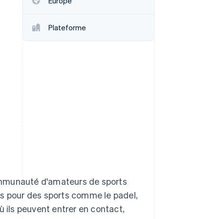
Europe
Plateforme
Stripe Sessions 2026
Découvrez comment
Stripe construit
l’infrastructure
économique de l’IA.
Regarder la vidéo
ommunauté d'amateurs de sports
ts pour des sports comme le padel,
ù ils peuvent entrer en contact,