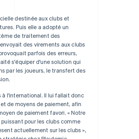
icielle destinée aux clubs et
ures. Puis elle a adopté un
stème de traitement des
c envoyait des virements aux clubs
rovoquait parfois des erreurs,
té s'équiper d'une solution qui
s par les joueurs, le transfert des
ion.
l'international. Il lui fallait donc
s et de moyens de paiement, afin
 moyen de paiement favori. « Notre
il puissant pour les clubs comme
èsent actuellement sur les clubs »,
a stratégie chez Playtomic.