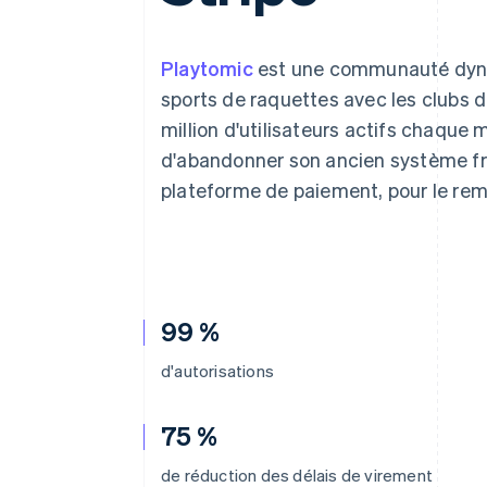
Authorization Boost
Acceptation optimisée
Link
Paiements accélérés
Playtomic
est une communauté dynam
Financial Connections
sports de raquettes avec les clubs d
Comptes financiers associés
million d'utilisateurs actifs chaque 
d'abandonner son ancien système fr
plateforme de paiement, pour le rem
99 %
d'autorisations
75 %
de réduction des délais de virement