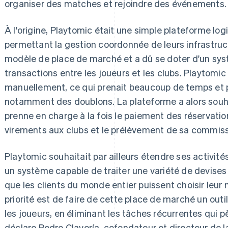
organiser des matches et rejoindre des événements.
À l'origine, Playtomic était une simple plateforme log
permettant la gestion coordonnée de leurs infrastruct
modèle de place de marché et a dû se doter d'un sy
transactions entre les joueurs et les clubs. Playtomi
manuellement, ce qui prenait beaucoup de temps et p
notamment des doublons. La plateforme a alors souhai
prenne en charge à la fois le paiement des réservation
virements aux clubs et le prélèvement de sa commiss
Playtomic souhaitait par ailleurs étendre ses activités à 
un système capable de traiter une variété de devise
que les clients du monde entier puissent choisir leur
priorité est de faire de cette place de marché un out
les joueurs, en éliminant les tâches récurrentes qui p
déclare Pedro Clavería, cofondateur et directeur de l