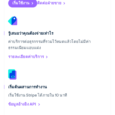
English
Italiano
เริ่มใช้งาน
ติดต่อฝ่ายขาย
สวิตเซอร์แลนด์
Deutsch
Français
Italiano
English
สวีเดน
Svenska
English
สหรัฐอเมริกา
English
Español
简体中文
รู้เสมอว่าคุณต้องจ่ายเท่าไร
สหรัฐอาหรับเอมิเรตส์
ค่าบริการต่อธุรกรรมที่รวมไว้หมดแล้วโดยไม่มีค่า
English
ธรรมเนียมแอบแฝง
สหราชอาณาจักร
English
รายละเอียดค่าบริการ
สาธารณรัฐเช็ก
English
สิงคโปร์
English
简体中文
ออสเตรเลีย
English
เริ่มต้นผสานการทำงาน
ออสเตรีย
เริ่มใช้งาน Stripe ได้ภายใน 10 นาที
Deutsch
English
อิตาลี
ข้อมูลอ้างอิง API
Italiano
English
อินเดีย