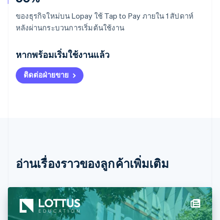
ของธุรกิจใหม่บน Lopay ใช้ Tap to Pay ภายใน 1 สัปดาห์
หลังผ่านกระบวนการเริ่มต้นใช้งาน
กรีซ
English
หากพร้อมเริ่มใช้งานแล้ว
เขตบริหารพิเศษฮ่องกง ประเทศจีน
English
简体中文
ติดต่อฝ่ายขาย
แคนาดา
English
Français
โครเอเชีย
English
Italiano
จีนแผ่นดินใหญ่
简体中文
English
ไซปรัส
English
ญี่ปุ่น
อ่านเรื่องราวของลูกค้าเพิ่มเติม
日本語
English
เดนมาร์ก
English
ไทย
ไทย
English
นอร์เวย์