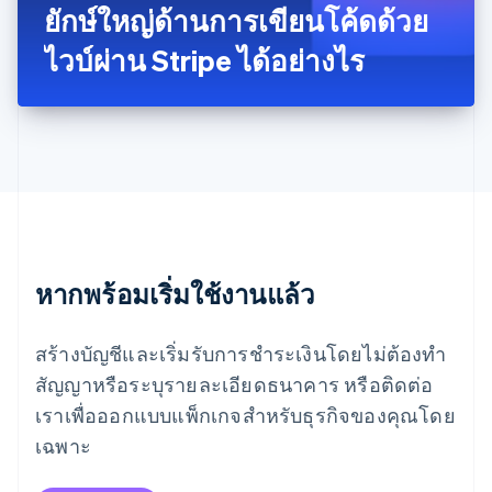
English
简体中文
ยักษ์ใหญ่ด้านการเขียนโค้ดด้วย
เม็กซิโก
ไวบ์ผ่าน Stripe ได้อย่างไร
Español
English
ยิบรอลตาร์
English
เยอรมนี
Deutsch
English
โรมาเนีย
English
ลักเซมเบิร์ก
Français
Deutsch
English
ลัตเวีย
English
หากพร้อมเริ่มใช้งานแล้ว
ลิกเตนสไตน์
Deutsch
English
ลิทัวเนีย
สร้างบัญชีและเริ่มรับการชำระเงินโดยไม่ต้องทำ
English
สัญญาหรือระบุรายละเอียดธนาคาร หรือติดต่อ
สเปน
เราเพื่อออกแบบแพ็กเกจสำหรับธุรกิจของคุณโดย
Español
English
สโลวาเกีย
เฉพาะ
English
สโลวีเนีย