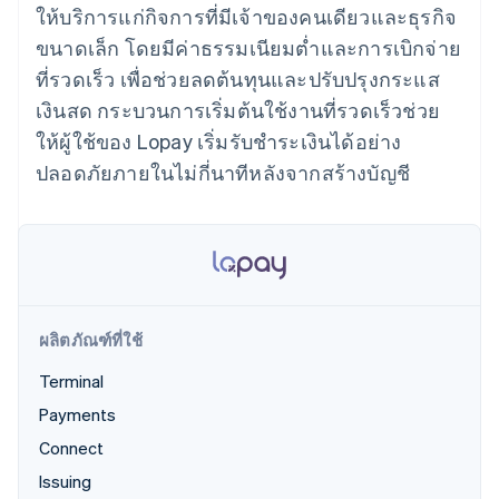
มากกว่า 125
ขายและ VAT
ให้บริการแก่กิจการที่มีเจ้าของคนเดียวและธุรกิจ
แพลตฟอร์ม
การใช้งาน
รายการ
Authorization
อัตโนมัติ
Revenue
แผนงานผลิตภัณฑ์
SaaS
ออกบัตรที่มีสเตเบิลคอยน์
ขนาดเล็ก โดยมีค่าธรรมเนียมต่ำและการเบิกจ่าย
Boost
Recognition
การประชุมประจำปีแบบ
รองรับอยู่
ยกระดับการ
เซสชัน
ที่รวดเร็ว เพื่อช่วยลดต้นทุนและปรับปรุงกระแส
จัดเตรียมและจัดการ
ระบบ
ยอมรับการ
ตำแหน่งงาน
บริการด้วยเอเจนต์
เงินสด กระบวนการเริ่มต้นใช้งานที่รวดเร็วช่วย
อัตโนมัติ
ชำระเงิน
Link
ห้องข่าว
ตามอุตสาหกรรม
การชำระเงินที่
สำหรับการ
Stripe
Stripe Press
ให้ผู้ใช้ของ Lopay เริ่มรับชำระเงินได้อย่าง
Sigma
รวดเร็วขึ้น
ทำบัญชี
รายงานที่
ปลอดภัยภายในไม่กี่นาทีหลังจากสร้างบัญชี
บริษัท AI
แหล่งข้อมูล
ออกแบบเอง
แวดวงครีเอเตอร์
Data
เกม
การติดต่อ
Pipeline
การบริการ การเดินทาง
การเชื่อมต่อการทำงาน
การซิงค์
และสันทนาการ
แอป
ติดต่อฝ่ายขาย
ข้อมูล
ประกันภัย
ตัวอย่างโค้ด
สมัครเป็นพาร์ทเนอร์
สื่อและความบันเทิง
บล็อกของนักพัฒนา
องค์กรไม่แสวงผลกำไร
สถานะ API
บริการเฉพาะทาง
ผลิตภัณฑ์ที่ใช้
ภาครัฐ
เพิ่มเติม
ธุรกิจค้าปลีก
Terminal
Product roadmap
ดูสิ่งที่กำลังจะมาถึง
Payments
Radar
Connect
ระบบนิเวศ
การป้องกันการฉ้อโกง
Issuing
Atlas