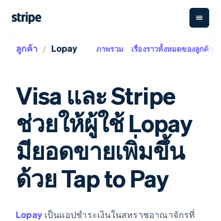
ลูกค้า
Lopay
ภาพรวม
เรื่องราวทั้งหมดของลูกค้า
ตามขั้น
เอกสารประกอบ
เรียนรู้
การชำระเงิน
รายรับ
การ
แพลตฟอ
จัดการ
และ
องค์กร
Stripe Docs
บล็อก
เงิน
มาร์เก็ต
Payments
Billing
ธุรกิจสตาร์ทอัพ
ข้อมูลอ้างอิงเกี่ยวกับ API
เรื่องราวจากลูกค้า
Visa และ Stripe
การชำระเงิน
รายรับตาม
เพลส
ไลบรารีและ SDK
คู่มือ
ออนไลน์
แบบแผนล่วง
Stripe Apps
Global
Payment links
หน้า
Metronome
Payouts
Conne
ช่วยให้ผู้ใช้ Lopay
การชำร
ตามกรณีใช้งาน
การชำระเงิน
การเรียกเก็บ
เบิกจ่าย
เงินสำห
การสนับสนุน
แบบไม่ต้อง
เงินตามการ
ให้กับ
แพลตฟอ
คู่มือ
การค้าแบบใช้เอเจนต์
มียอดขายเพิ่มขึ้น
เขียนโค้ด
Checkout
ใช้งาน
การชำระเงิน
บุคคลที่
อีคอมเมิร์ซ
รับการสนับสนุน
UI การชำระ
ตามรอบบิล
สาม
บริการทางการเงินที่ผสาน
รับการชำระเงินออนไลน์
แพ็กเกจการสนับสนุนที่ได้
การจัดการ
เงินสำเร็จรูป
รวมในตัว
ติดตั้งใช้งานการชำระเงิน
รับการจัดการ
ด้วย Tap to Pay
การชำระเงิน
Elements
การทำงานอัตโนมัติด้าน
สำเร็จรูป
บริการเฉพาะทาง
องค์ประกอบ UI
ตามรอบบิล
Invoicing
การเงิน
สร้างแพลตฟอร์มหรือ
ครั้งเดียวหรือ
ที่ยืดหยุ่น
ธุรกิจทั่วโลก
มาร์เก็ตเพลส
ตามแบบแผน
วิธีการชำระ
การชำระเงินในแอป
จัดการการชำระเงินตาม
เงิน
ล่วงหน้า
Tax
มาร์เก็ตเพลส
รอบบิล
Lopay
เป็นแอปชำระเงินในสหราชอาณาจักรที่
เข้าถึงได้
คิดภาษีการ
บริษัท
การจัดการเงิน
เสนอการเรียกเก็บเงินตาม