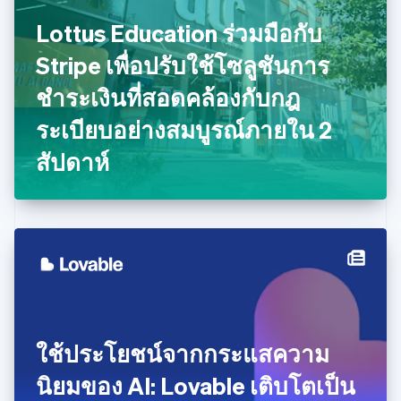
English
นิวซีแลนด์
Lottus Education ร่วมมือกับ
English
Stripe เพื่อปรับใช้โซลูชันการ
เนเธอร์แลนด์
Nederlands
English
ชำระเงินที่สอดคล้องกับกฎ
บราซิล
Português
English
ระเบียบอย่างสมบูรณ์ภายใน 2
บัลแกเรีย
สัปดาห์
English
เบลเยียม
Nederlands
Français
Deutsch
English
โปรตุเกส
Português
English
โปแลนด์
English
ฝรั่งเศส
Français
English
ฟินแลนด์
English
Svenska
ใช้ประโยชน์จากกระแสความ
มอลตา
English
นิยมของ AI: Lovable เติบโตเป็น
มาเลเซีย