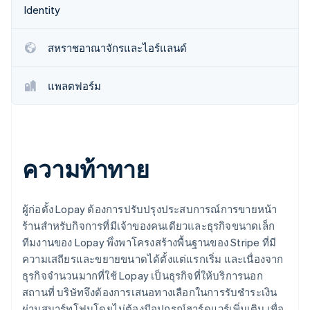
พาร์ทเนอร์
Identity
การก่อตั้งบริษัทสตาร์ทอัพ
Stripe App Marketplace
Climate
การขจัดคาร์บอน
สหราชอาณาจักรและไอร์แลนด์
แพลตฟอร์ม
Stripe Sessions 2026
ดูว่า Stripe กำลังสร้างโครงสร้างพื้นฐานระบบเศรษฐกิจสำหรับ
AI อย่างไร
ความท้าทาย
รับชมเลย
ผู้ก่อตั้ง Lopay ต้องการปรับปรุงประสบการณ์การขายหน้า
ร้านสำหรับกิจการที่มีเจ้าของคนเดียวและธุรกิจขนาดเล็ก
ทีมงานของ Lopay พึ่งพาโครงสร้างพื้นฐานของ Stripe ที่มี
ความเสถียรและขยายขนาดได้ตั้งแต่แรกเริ่ม และเนื่องจาก
ธุรกิจจำนวนมากที่ใช้ Lopay เป็นธุรกิจที่ให้บริการนอก
สถานที่ บริษัทจึงต้องการเสนอทางเลือกในการรับชำระเงิน
ผ่านสมาร์ทโฟนโดยไม่ต้องมีอุปกรณ์ฮาร์ดแวร์เพิ่มเติม เพื่อ