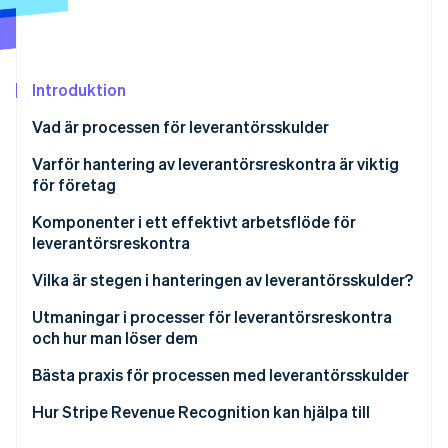
Identitetsverifiering online
Partner
Stripe App Marketplace
Introduktion
Stripe Sessions 2026
Vad är processen för leverantörsskulder
Se hur Stripe bygger den ekonomiska inf
Titta nu
Varför hantering av leverantörsreskontra är viktig
för företag
Komponenter i ett effektivt arbetsflöde för
leverantörsreskontra
Vilka är stegen i hanteringen av leverantörsskulder?
Grundläggande flödesschema för
Utmaningar i processer för leverantörsreskontra
leverantörsreskontraprocesser
och hur man löser dem
Detaljerat flödesschema för
Manuell datainmatning
Bästa praxis för processen med leverantörsskulder
leverantörsreskontraprocessen
Ineffektiva arbetsflöden för godkännande
Automatisering av processen för
Hur Stripe Revenue Recognition kan hjälpa till
leverantörsskulder