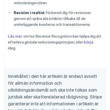
redovisningsrutiner.
Revision i realtid:
Förbered dig för revisioner
genom att spåra alla intäkter tillbaka till de
underliggande kunderna och transaktionerna.
Läs mer
om hur Revenue Recognition kan hjälpa dig att
efterleva globala redovisningsprinciper, eller
börja
Australien
idag.
English
Belgien
Nederlands
Français
Deutsch
English
Brasilien
Português
English
Bulgarien
Innehållet i den här artikeln är endast avsett
English
för allmän information och
Cypern
English
utbildningsändamål och ska inte tolkas som
Danmark
juridisk eller skatterelaterad rådgivning. Stripe
English
Estland
garanterar inte att informationen i artikeln är
English