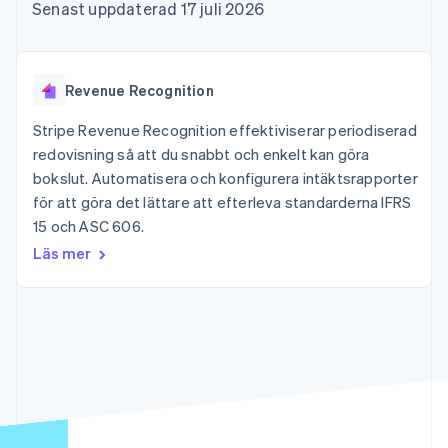
Godkännandeoptimeringar
Recognition
Företag
Senast uppdaterad 17 juli 2026
Plattformar
Erbjud
Link
Automatiserad
SaaS
användningsbaserad
Accelererad kassaprocess
redovisning
Produktplan
fakturering
Financial Connections
Stripe Sigma
Sessions årliga
Utfärda stablecoin-
Länkade finanskontodata
Anpassade
konferens
stödda kort
Revenue Recognition
rapporter
Karriärer
Tillhandahåll och
Efter bransch
Data Pipeline
Nyhetsrum
hantera tjänster med
Stripe Revenue Recognition effektiviserar periodiserad
Datasynkronisering
Stripe Press
agenter
redovisning så att du snabbt och enkelt kan göra
AI-företag
Kreatörsekonomi
bokslut. Automatisera och konfigurera intäktsrapporter
Spel
för att göra det lättare att efterleva standarderna IFRS
Besöksnäring, resor
Kontakt
Mer
Resurser
15 och ASC 606.
och fritid
Product roadmap
Försäkringsbolag
Kontakta säljteamet
Läs mer
Se vad som kommer härnäst
Media och
Appintegrationer
Bli partner
underhållning
Kodexempel
Radar
Ideella organisationer
Utvecklarblogg
Bedrägeribekämpning
Professionella tjänster
API-status
Offentlig sektor
Atlas
Detaljhandel
Bolagsbildning för startups
Climate
Koldioxidinfångning
Ecosystem
Identity