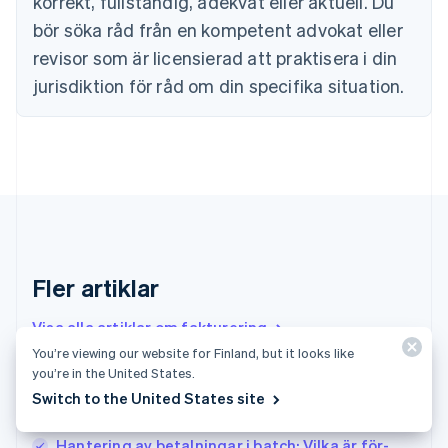
korrekt, fullständig, adekvat eller aktuell. Du
Fastlandskina
bör söka råd från en kompetent advokat eller
简体中文
English
Finland
revisor som är licensierad att praktisera i din
English
Svenska
jurisdiktion för råd om din specifika situation.
Frankrike
Français
English
Förenade Arabemiraten
English
Gibraltar
English
Grekland
English
Hongkong SAR, Kina
English
简体中文
Fler artiklar
Indien
English
Visa alla artiklar om fakturering
Irland
You’re viewing our website for Finland, but it looks like
English
you’re in the United States.
Italien
Grundläggande information om ACH-returer:
Switch to the United States site
Italiano
English
Vad de är och hur man hanterar dem
Japan
日本語
English
Hantering av betalningar i batch: Vilka är för-