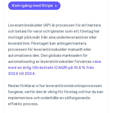
Begränsad synlighet
Andra bästa praxis
Kom igång med Stripe
Bedrägeri- och riskhantering
Hantering av leverantörsrelationer
Leverantörsskulder (AP) är processen för att hantera
Integration med ERP-system
och betala för varor och tjänster som ett företag har
mottagit på kredit från sina underleverantörer eller
leverantörer. Företaget kan antingen hantera
processen för leverantörsskulder manuellt eller
automatisera den. Den globala marknaden för
automatisering av leverantörsskulder förväntas
växa
med en årlig tillväxttakt (CAGR) på 10,4 % från
2024 till 2034
.
Nedan förklarar vi hur leverantörsreskontraprocessen
fungerar, varför den är viktig för företag och hur du kan
implementera och underhålla en välfungerande,
effektiv process.