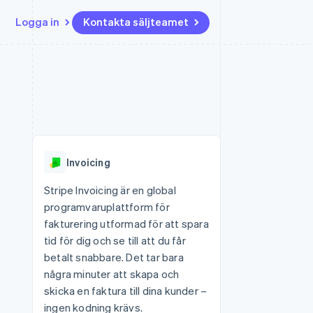
Logga in
Kontakta säljteamet
Resurser
Ecosystem
Kontakt
ch
Mer
er
Appintegrationer
Partner
Kontakta säljteamet
Product roadmap
Kodexempel
Stripe App Marketplace
Bli partner
Se vad som kommer härnäst
Utvecklarblogg
r plattformar
tid
API-status
Radar
 plattformar
Bedrägeribekämpning
nanstjänster
Invoicing
Atlas
tuella kort
Bolagsbildning för startups
Stripe Invoicing är en global
programvaruplattform för
Climate
Koldioxidinfångning
fakturering utformad för att spara
tid för dig och se till att du får
Identity
Identitetsverifiering online
betalt snabbare. Det tar bara
några minuter att skapa och
skicka en faktura till dina kunder –
ingen kodning krävs.