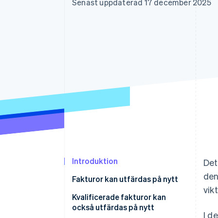
Senast uppdaterad 17 december 2025
Accelererad kassaprocess
Financial Connections
Länkade finanskontodata
Introduktion
Det
den
Fakturor kan utfärdas på nytt
vik
Kvalificerade fakturor kan
också utfärdas på nytt
I d