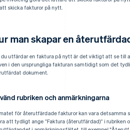
 att skicka fakturor på nytt.
ur man skapar en återutfärda
 du utfärdar en faktura på nytt är det viktigt att se t
ven i den ursprungliga fakturan samtidigt som det tydli
rutfärdat dokument.
vänd rubriken och anmärkningarna
matet för återutfärdade fakturor kan vara detsamma s
bra att tydligt ange ”Faktura (återutfärdad)” i rubriken o
rutfärdandet i anmärkningsfältet, till exempel "Återut