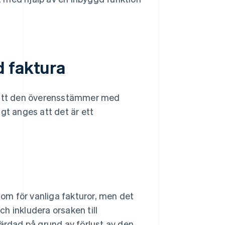
d faktura
ill att den överensstämmer med
gt anges att det är ett
om för vanliga fakturor, men det
ch inkludera orsaken till
färdad på grund av förlust av den