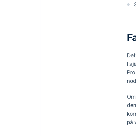
F
Det
I s
Pro
nöd
Om 
den
kor
på 