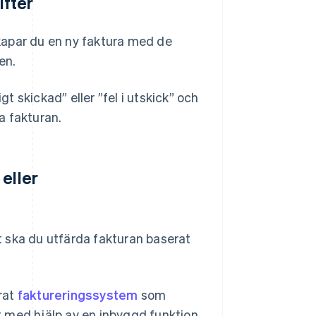
ifter
 skapar du en ny faktura med de
en.
 skickad” eller ”fel i utskick” och
a fakturan.
eller
 ska du utfärda fakturan baserat
rat
faktureringssystem
som
tt med hjälp av en inbyggd funktion