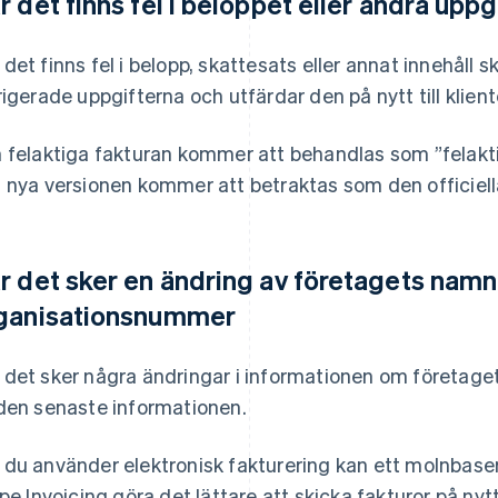
r det finns fel i beloppet eller andra uppg
det finns fel i belopp, skattesats eller annat innehåll
rigerade uppgifterna och utfärdar den på nytt till klient
 felaktiga fakturan kommer att behandlas som ”felaktigt
 nya versionen kommer att betraktas som den officiell
r det sker en ändring av företagets namn 
ganisationsnummer
det sker några ändringar i informationen om företaget
den senaste informationen.
du använder elektronisk fakturering kan ett molnbase
ipe Invoicing göra det lättare att skicka fakturor på ny