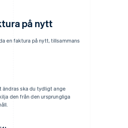
tura på nytt
rda en faktura på nytt, tillsammans
t ändras ska du tydligt ange
skilja den från den ursprungliga
åll.