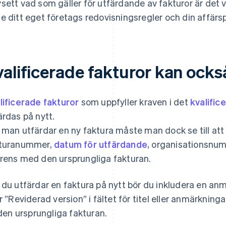
sett vad som gäller för utfärdande av fakturor är det v
e ditt eget företags redovisningsregler och din affärsp
valificerade fakturor kan ocks
lificerade fakturor
som uppfyller kraven i det
kvalifi
ärdas på nytt.
 man utfärdar en ny faktura måste man dock se till att 
turanummer,
datum för utfärdande
, organisationsnu
rens med den ursprungliga fakturan.
 du utfärdar en faktura på nytt bör du inkludera en a
er ”Reviderad version” i fältet för titel eller anmärkning
l den ursprungliga fakturan.