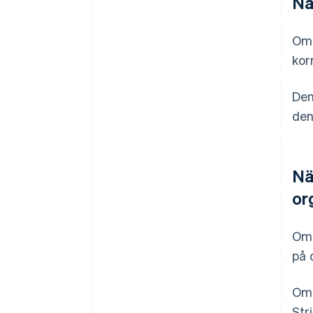
Nä
Om 
kor
Den
den
Nä
or
Om 
på 
Om 
Str