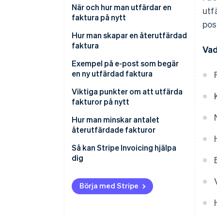
När och hur man utfärdar en
utf
faktura på nytt
pos
När en faktura försvinner eller
Hur man skapar en återutfärdad
skadas
faktura
Vad
När det finns fel i beloppet eller
Använd rubriken och
Exempel på e-post som begär
andra uppgifter
anmärkningarna
en ny utfärdad faktura
När det sker en ändring av
Använd det ursprungliga
Viktiga punkter om att utfärda
företagets namn eller
utfärdandedatumet
fakturor på nytt
organisationsnummer
Lägg till ett undernummer till
Ange tydligt att det är en
Hur man minskar antalet
fakturanumret
återutfärdad faktura
återutfärdade fakturor
Kontrollera innehållet
Undvik att stryka över fel eller
Så kan Stripe Invoicing hjälpa
använda en korrigeringsstämpel
dig
Inkludera en ursäktande
anmärkning när du utfärdar på
Börja med Stripe
nytt