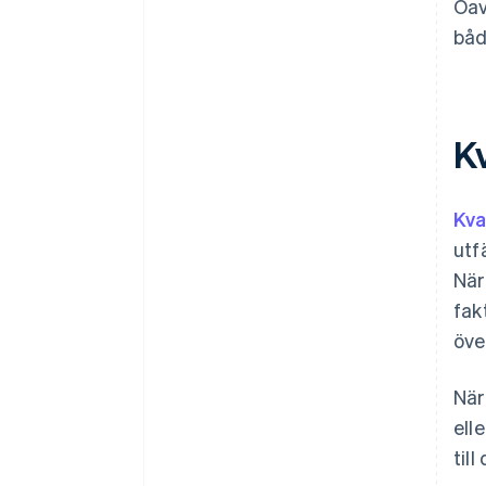
Oav
båd
K
Kva
utf
När
fak
öve
När
ell
til