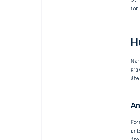
för
H
När
kra
åte
An
For
är 
åte