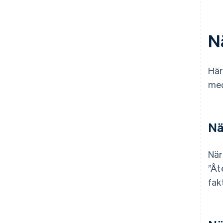
N
Här
med
Nä
När
”Åt
fak