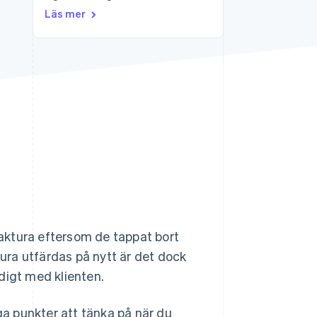
Läs mer
Stripe Sessions 2026
Se hur Stripe bygger den
ekonomiska
infrastrukturen för AI.
Titta nu
 faktura eftersom de tappat bort
tura utfärdas på nytt är det dock
digt med klienten.
tiga punkter att tänka på när du