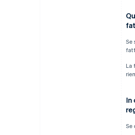
Qu
fa
Se 
fat
La 
rie
In
re
Se 