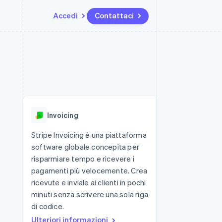
Accedi
Contattaci
Risorse
Ecosistema
Recapiti
me e marketplace
Altro
Integrazioni app
Partner
Contattaci
Product roadmap
ns
Esempi di codice
Stripe App Marketplace
Diventa nostro partner
Scopri cosa ti aspetta
 piattaforme
Blog per sviluppatori
 platforms
ibero
Stato dell'API
Radar
ari integrati
Prevenzione delle frodi
Invoicing
 fisiche
Atlas
Costituzione di start-up
Stripe Invoicing è una piattaforma
software globale concepita per
Climate
Rimozione del carbonio
risparmiare tempo e ricevere i
pagamenti più velocemente. Crea
Identity
Verifica online dell'identità
ricevute e inviale ai clienti in pochi
minuti senza scrivere una sola riga
di codice.
Ulteriori informazioni