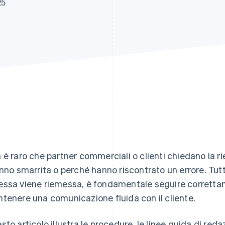
25
 è raro che partner commerciali o clienti chiedano la r
anno smarrita o perché hanno riscontrato un errore. Tut
ssa viene riemessa, è fondamentale seguire correttam
tenere una comunicazione fluida con il cliente.
sto articolo illustra le procedure, le linee guida di redaz