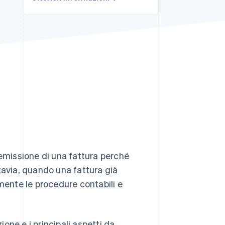
Stripe Sessions 2026
Scopri come Stripe sta
costruendo
l'infrastruttura
economica per l'IA.
Guarda ora
iemissione di una fattura perché
tavia, quando una fattura già
ente le procedure contabili e
ione e i principali aspetti da