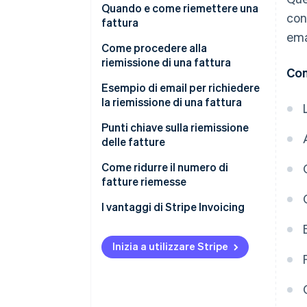
Quando e come riemettere una
con
fattura
ema
Quando una fattura viene
Come procedere alla
smarrita o danneggiata
riemissione di una fattura
Con
Quando sono presenti errori
Usa il campo del titolo e delle
Esempio di email per richiedere
nell’importo o in altri elementi
osservazioni
la riemissione di una fattura
della fattura
Usa la data di emissione
Punti chiave sulla riemissione
In caso di modifica di
originale
delle fatture
denominazione aziendale o del
Aggiungi una
Indica chiaramente che si tratta
Come ridurre il numero di
numero di registrazione
sottonumerazione al numero di
di una fattura riemessa
fatture riemesse
fattura
Evita di cancellare gli errori o di
I vantaggi di Stripe Invoicing
Controlla il contenuto
utilizzare timbri di correzione
Includi una nota di scuse in caso
Inizia a utilizzare Stripe
di riemissione