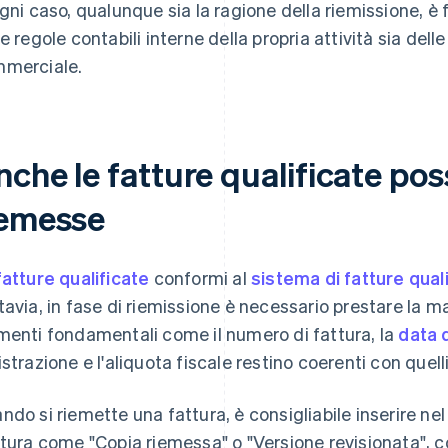
ogni caso, qualunque sia la ragione della riemissione, è
le regole contabili interne della propria attività sia dell
merciale.
nche le fatture qualificate po
iemesse
fatture qualificate
conformi al
sistema di fatture qual
tavia, in fase di riemissione è necessario prestare la 
menti fondamentali come il numero di fattura, la
data 
istrazione e l'aliquota fiscale restino coerenti con quelli
ndo si riemette una fattura, è consigliabile inserire nel
itura come "Copia riemessa" o "Versione revisionata", cos