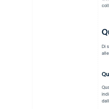
col
Q
Di 
all
Qu
Qua
ind
dal