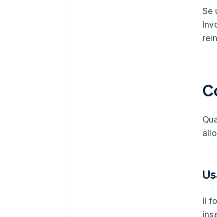
Se 
Inv
rein
C
Qua
all
Us
Il 
ins