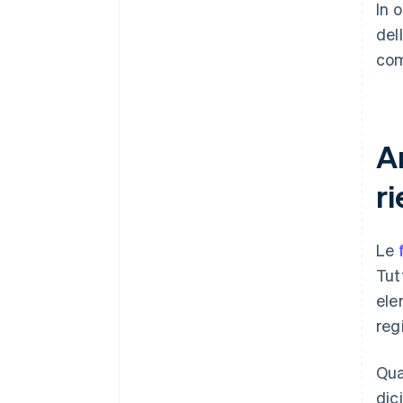
In 
del
com
A
r
Le
Tut
ele
reg
Qua
dic