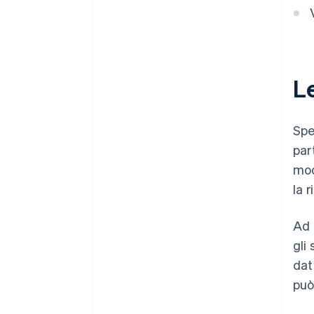
L
Spe
par
mod
la 
Ad 
gli
dat
può