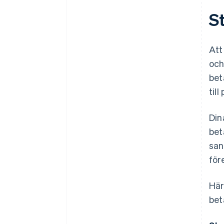
S
Att
och
bet
til
Din
bet
san
för
Här
bet