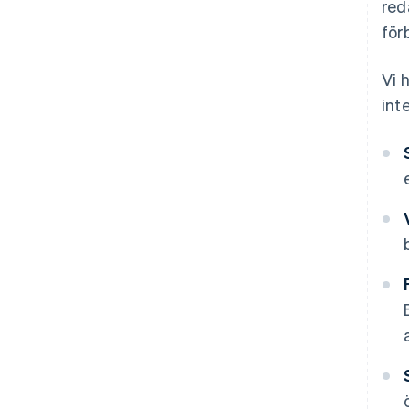
red
för
Vi 
int