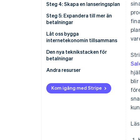
sin
Steg 4: Skapa en lanseringsplan
pro
Steg 5: Expandera till mer än
fin
betalningar
pla
Låt oss bygga
var
internetekonomin tillsammans
Den nya teknikstacken för
Str
betalningar
Sal
Andra resurser
hjä
bli
Kom igång med Stripe
för
sna
kun
Läs