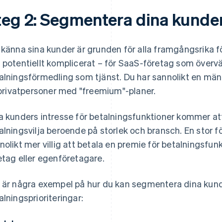
teg 2: Segmentera dina kunde
 känna sina kunder är grunden för alla framgångsrika för
 potentiellt komplicerat – för SaaS-företag som överv
alningsförmedling som tjänst. Du har sannolikt en mäng
l privatpersoner med "freemium"-planer.
a kunders intresse för betalningsfunktioner kommer att
alningsvilja beroende på storlek och bransch. En stor 
nolikt mer villig att betala en premie för betalningsf
etag eller egenföretagare.
 är några exempel på hur du kan segmentera dina kund
alningsprioriteringar: