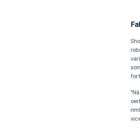
Fa
Sho
rob
var
som
for
"Nä
oer
rim
vic