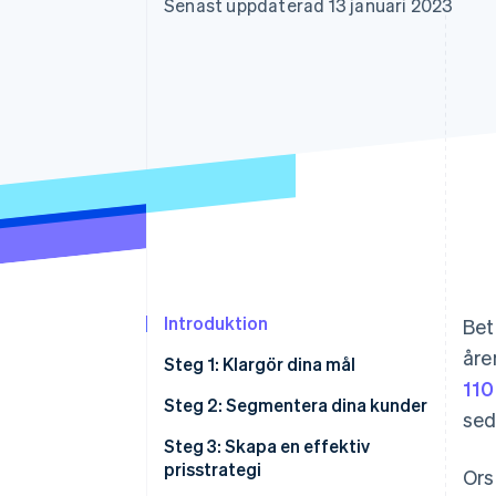
Senast uppdaterad 13 januari 2023
Accelererad kassaprocess
Financial Connections
Länkade finanskontodata
Introduktion
Bet
åre
Steg 1: Klargör dina mål
110
Fallstudie: Så sätter Shopify
Steg 2: Segmentera dina kunder
sed
problemlösning för sina kunder
Fallstudie: Så ger Salesforce
Steg 3: Skapa en effektiv
först
och DocuSign sina användare
prisstrategi
Ors
direktåtkomst till betalningar