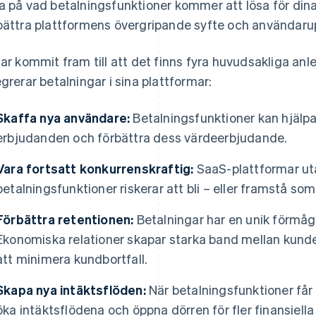
a på vad betalningsfunktioner kommer att lösa för di
bättra plattformens övergripande syfte och användaru
har kommit fram till att det finns fyra huvudsakliga anl
egrerar betalningar i sina plattformar:
Skaffa nya användare:
Betalningsfunktioner kan hjälpa 
erbjudanden och förbättra dess värdeerbjudande.
Vara fortsatt konkurrenskraftig:
SaaS-plattformar ut
betalningsfunktioner riskerar att bli – eller framstå s
Förbättra retentionen:
Betalningar har en unik förmåga
Ekonomiska relationer skapar starka band mellan kunder
att minimera kundbortfall.
Skapa nya intäktsflöden:
När betalningsfunktioner få
öka intäktsflödena och öppna dörren för fler finansiella 