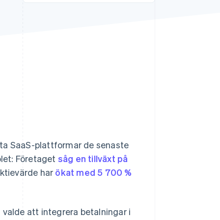
Stripe Sessions 2026
Se hur Stripe bygger den
ekonomiska
infrastrukturen för AI.
Titta nu
örsta SaaS-plattformar de senaste
let: Företaget
såg en tillväxt på
aktievärde har
ökat med 5 700 %
valde att integrera betalningar i