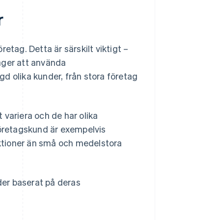
r
etag. Detta är särskilt viktigt –
äger att använda
d olika kunder, från stora företag
 variera och de har olika
företagskund är exempelvis
unktioner än små och medelstora
er baserat på deras