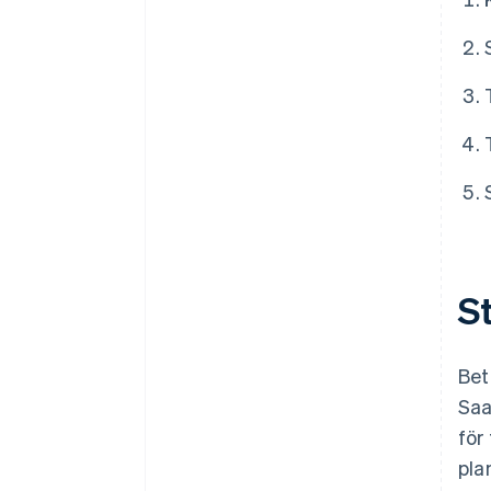
St
Bet
Saa
för
pla