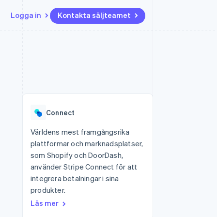
Logga in
Kontakta säljteamet
Resurser
Ecosystem
Kontakt
ch
Mer
er
Appintegrationer
Partner
Kontakta säljteamet
Product roadmap
Kodexempel
Stripe App Marketplace
Bli partner
Se vad som kommer härnäst
Utvecklarblogg
r plattformar
tid
API-status
Radar
 plattformar
Bedrägeribekämpning
nanstjänster
Connect
Atlas
tuella kort
Bolagsbildning för startups
Världens mest framgångsrika
plattformar och marknadsplatser,
Climate
Koldioxidinfångning
som Shopify och DoorDash,
använder Stripe Connect för att
Identity
Identitetsverifiering online
integrera betalningar i sina
produkter.
Läs mer