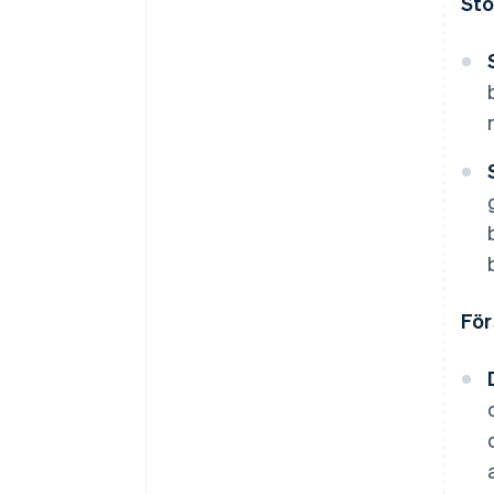
Sto
För