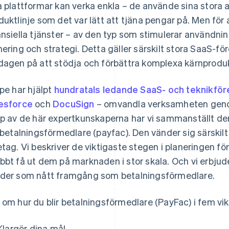
a plattformar kan verka enkla – de använde sina stora 
duktlinje som det var lätt att tjäna pengar på. Men för 
ansiella tjänster – av den typ som stimulerar användnin
nering och strategi. Detta gäller särskilt stora SaaS-fö
dagen på att stödja och förbättra komplexa kärnproduk
ipe har hjälpt
hundratals ledande SaaS- och teknikför
esforce
och
DocuSign
– omvandla verksamheten genom
lp av de här expertkunskaperna har vi sammanställt d
r betalningsförmedlare (payfac). Den vänder sig särskilt
etag. Vi beskriver de viktigaste stegen i planeringen fö
bbt få ut dem på marknaden i stor skala. Och vi erbjude
der som nått framgång som betalningsförmedlare.
 om hur du blir betalningsförmedlare (PayFac) i fem vik
Klargör dina mål.