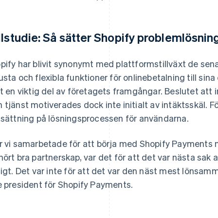
llstudie: Så sätter Shopify problemlösning
pify har blivit synonymt med plattformstillväxt de sena
usta och flexibla funktioner för onlinebetalning till sin
it en viktig del av företagets framgångar. Beslutet att
 tjänst motiverades dock inte initialt av intäktsskäl. 
tsättning på lösningsprocessen för användarna.
r vi samarbetade för att börja med Shopify Payments med
hört bra partnerskap, var det för att det var nästa sak 
ligt. Det var inte för att det var den näst mest lönsam
e president för Shopify Payments.