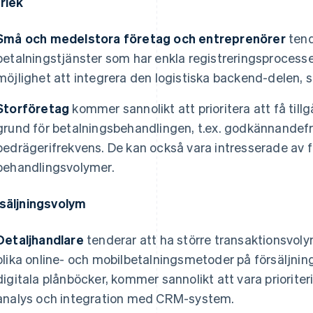
rlek
Små och medelstora företag och entreprenörer
tend
betalningstjänster som har enkla registreringsprocess
möjlighet att integrera den logistiska backend-delen, 
Storföretag
kommer sannolikt att prioritera att få tillgå
grund för betalningsbehandlingen, t.ex. godkännandefr
bedrägerifrekvens. De kan också vara intresserade av 
behandlingsvolymer.
säljningsvolym
Detaljhandlare
tenderar att ha större transaktionsvoly
olika online- och mobilbetalningsmetoder på försäljnings
digitala plånböcker, kommer sannolikt att vara priorite
analys och integration med CRM-system.