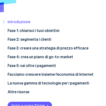
Scopri cosa ti aspetta
Radar
Ecosistema
Prevenzione delle frodi
Introduzione
Partner
Atlas
Stripe App Marketplace
Costituzione di start-up
Fase 1: chiarisci i tuoi obiettivi
Climate
Rimozione del carbonio
Case study: in che modo Shopify ha messo la
Fase 2: segmenta i clienti
soluzione al primo posto per i suoi clienti
Identity
Case study: ecco come Salesforce e DocuSign
Fase 3: creare una strategia di prezzo efficace
Verifica online dell'identità
mettono i pagamenti a portata di mano dei loro
Fase 4: crea un piano di go-to-market
utenti
Fase 5: vai oltre i pagamenti
Facciamo crescere insieme l’economia di Internet
Stripe Sessions 2026
Scopri come Stripe sta costruendo l'infrastruttura economi
La nuova gamma di tecnologie per i pagamenti
Guarda ora
Altre risorse
Inizia a usare Stripe