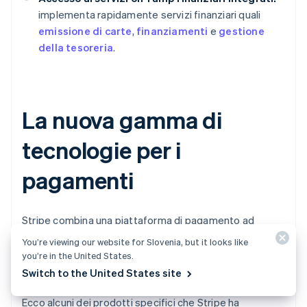
implementa rapidamente servizi finanziari quali
emissione di carte
,
finanziamenti
e
gestione
della tesoreria
.
La nuova gamma di
tecnologie per i
pagamenti
Stripe combina una piattaforma di pagamento ad
applicazioni che rendono i dati sui ricavi centrali per le
You’re viewing our website for Slovenia, but it looks like
procedure operative aziendali. Le grandi aziende si
you’re in the United States.
affidano al nostro software sia per accettare
Switch to the United States site
pagamenti sia per gestire le proprie attività online.
Ecco alcuni dei prodotti specifici che Stripe ha