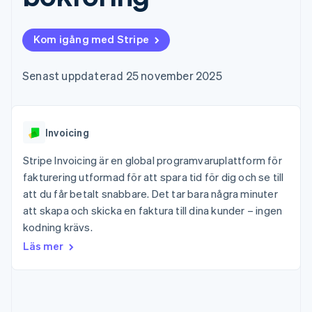
Godkännandeoptimeringar
Recognition
Företag
Plattformar
Erbjud
Link
Automatiserad
SaaS
användningsbaserad
Accelererad kassaprocess
redovisning
Produktplan
fakturering
Kom igång med Stripe
Financial Connections
Stripe Sigma
Sessions årliga
Utfärda stablecoin-
Länkade finanskontodata
Anpassade
konferens
stödda kort
rapporter
Karriärer
Tillhandahåll och
Senast uppdaterad 25 november 2025
Efter bransch
Data Pipeline
Nyhetsrum
hantera tjänster med
Datasynkronisering
Stripe Press
agenter
AI-företag
Kreatörsekonomi
Invoicing
Spel
Besöksnäring, resor
Kontakt
Mer
Resurser
och fritid
Stripe Invoicing är en global programvaruplattform för
Product roadmap
Försäkringsbolag
Kontakta säljteamet
fakturering utformad för att spara tid för dig och se till
Se vad som kommer härnäst
Media och
Appintegrationer
Bli partner
att du får betalt snabbare. Det tar bara några minuter
underhållning
Kodexempel
Radar
Ideella organisationer
Utvecklarblogg
att skapa och skicka en faktura till dina kunder – ingen
Bedrägeribekämpning
Professionella tjänster
API-status
kodning krävs.
Offentlig sektor
Atlas
Läs mer
Detaljhandel
Bolagsbildning för startups
Climate
Koldioxidinfångning
Ecosystem
Identity