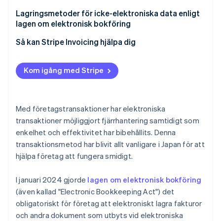
Mottagare
Implementera ett system
Lagringsmetoder för icke-elektroniska data enligt
lagen om elektronisk bokföring
Upprätta administrativa rutiner
Elektronisk journalföring (valfritt)
Så kan Stripe Invoicing hjälpa dig
Skannerlagring (valfritt)
Kom igång med Stripe
Köpare
Med företagstransaktioner har elektroniska
transaktioner möjliggjort fjärrhantering samtidigt som
enkelhet och effektivitet har bibehållits. Denna
transaktionsmetod har blivit allt vanligare i Japan för att
hjälpa företag att fungera smidigt.
I januari 2024 gjorde
lagen om elektronisk bokföring
(även kallad "Electronic Bookkeeping Act") det
obligatoriskt för företag att elektroniskt lagra fakturor
och andra dokument som utbyts vid elektroniska