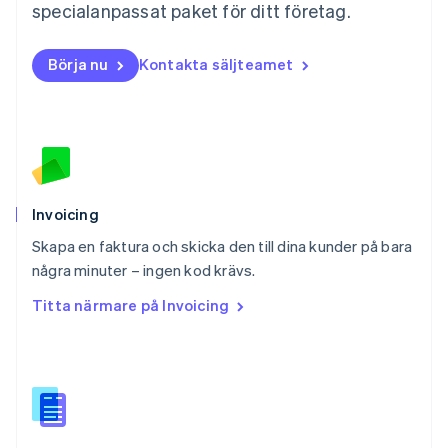
Norge
specialanpassat paket för ditt företag.
English
Nya Zeeland
Börja nu
Kontakta säljteamet
English
Polen
English
Portugal
Português
English
Rumänien
English
Schweiz
Invoicing
Deutsch
Français
Italiano
English
Skapa en faktura och skicka den till dina kunder på bara
Singapore
English
简体中文
några minuter – ingen kod krävs.
Slovakien
Titta närmare på Invoicing
English
Slovenien
English
Italiano
Spanien
Español
English
Storbritannien
English