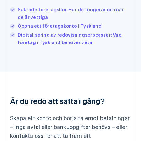
Japan
日本語
English
Säkrade företagslån: Hur de fungerar och när
Kanada
de är vettiga
English
Français
Öppna ett företagskonto i Tyskland
Kroatien
English
Italiano
Digitalisering av redovisningsprocesser: Vad
Lettland
företag i Tyskland behöver veta
English
Liechtenstein
Deutsch
English
Litauen
English
Luxemburg
Français
Deutsch
English
Malaysia
Är du redo att sätta i gång?
English
简体中文
Malta
English
Skapa ett konto och börja ta emot betalningar
Mexiko
Español
English
– inga avtal eller bankuppgifter behövs – eller
Nederländerna
kontakta oss för att ta fram ett
Nederlands
English