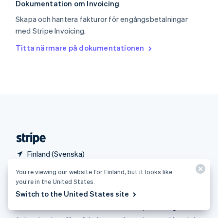
Dokumentation om Invoicing
Sverige
Svenska
English
Skapa och hantera fakturor för engångsbetalningar
Thailand
med Stripe Invoicing.
ไทย
English
Tjeckien
Titta närmare på dokumentationen
English
Tyskland
Deutsch
English
Ungern
English
USA
English
Español
简体中文
Österrike
Deutsch
English
Finland (Svenska)
You’re viewing our website for Finland, but it looks like
Produkter och priser
Lösningar
you’re in the United States.
Priser
Storföretag
Switch to the United States site
Atlas
Startup-företag