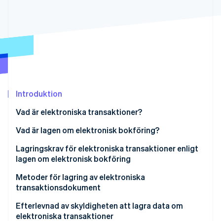
Identitetsverifiering online
Partner
Stripe App Marketplace
Stripe Sessions 2026
Se hur Stripe bygger den ekonomiska inf
Titta nu
Introduktion
Vad är elektroniska transaktioner?
Skyldigheten att lagra elektroniska uppgifter
Vad är lagen om elektronisk bokföring?
Lagringskrav för elektroniska transaktioner enligt
lagen om elektronisk bokföring
Säkerställ äktheten
Metoder för lagring av elektroniska
transaktionsdokument
Säkerställ synlighet
Utfärdare
Efterlevnad av skyldigheten att lagra data om
elektroniska transaktioner