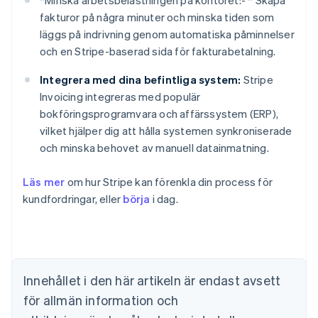
*
Minska arbetsbelastningen på kontoret:- *
Skapa
fakturor på några minuter och minska tiden som
läggs på indrivning genom automatiska påminnelser
och en Stripe-baserad sida för fakturabetalning.
Integrera med dina befintliga system:
Stripe
Invoicing integreras med populär
bokföringsprogramvara och affärssystem (ERP),
vilket hjälper dig att hålla systemen synkroniserade
och minska behovet av manuell datainmatning.
Australien
English
Belgien
Läs mer
om hur Stripe kan förenkla din process för
Nederlands
Français
Deutsch
English
kundfordringar, eller
börja
i dag.
Brasilien
Português
English
Bulgarien
English
Cypern
Innehållet i den här artikeln är endast avsett
English
Danmark
för allmän information och
English