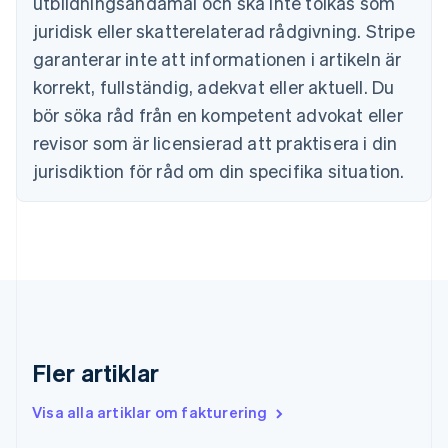
utbildningsändamål och ska inte tolkas som
Estland
juridisk eller skatterelaterad rådgivning. Stripe
English
Fastlandskina
garanterar inte att informationen i artikeln är
简体中文
English
korrekt, fullständig, adekvat eller aktuell. Du
Finland
English
Svenska
bör söka råd från en kompetent advokat eller
Frankrike
revisor som är licensierad att praktisera i din
Français
English
Förenade Arabemiraten
jurisdiktion för råd om din specifika situation.
English
Gibraltar
English
Grekland
English
Hongkong SAR, Kina
English
简体中文
Indien
English
Fler artiklar
Irland
English
Visa alla artiklar om fakturering
Italien
Italiano
English