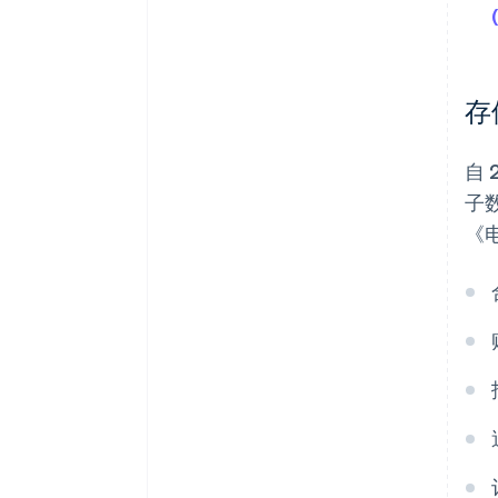
存
自
子
《