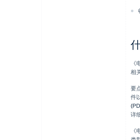
《
相
要
件
(
详
《
类