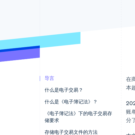
加速结账
Financial Connections
关联金融账户数据
导言
在
本
什么是电子交易？
存储电子数据的义务
什么是《电子簿记法》？
20
账
《电子簿记法》下的电子交易存
分
储要求
确保真实性
存储电子交易文件的方法