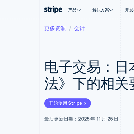
产品
解决方案
开发
更多资源
会计
按企业阶段
文档
学习
按应用场
支持
支付
营收
大型企业
Stripe 文档
博客
智能体
获取支
Payments
Billing
初创企业
API 参考文档
客户案例
加密货
托管支
在线支付
经常性收入
库与 SDK
指南
电子商
专业服
Managed Payments
Metronome
Stripe Apps
电子交易：日
嵌入式
备案商家解决方案
按用量计费
财务自
Payment links
Subscriptions
全球化
无代码支付
订阅管理
应用内
法》下的相关
Checkout
Invoicing
交易市
预构建支付界面
一次性或定期账单
资金管
Elements
Tax
平台
灵活的 UI 组件
销售税和增值税自动
SaaS
支付方式
Revenue Recogniti
开始使用 Stripe
支持 125 种以上
会计自动化
Terminal
Stripe Sigma
线下支付
自定义报告
最后更新日期：2025 年 11 月 25 日
Authorization Boost
Data Pipeline
支付成功率优化
数据同步
Link