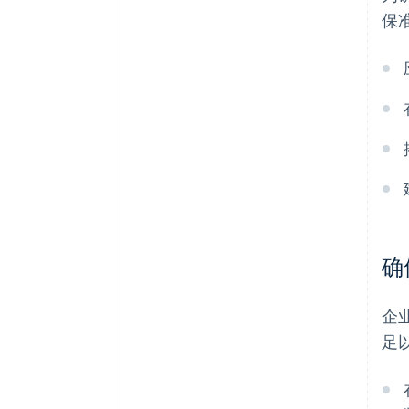
保
确
企
足