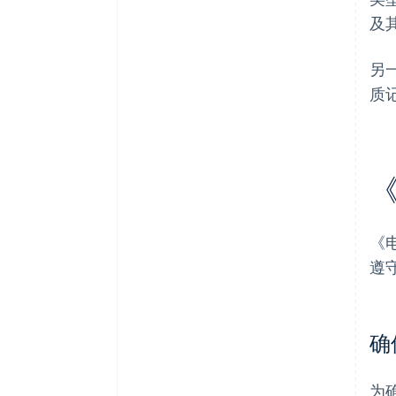
及
另
质
《
遵
确
为