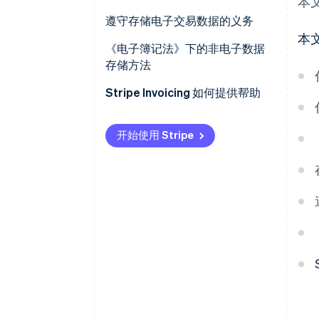
本
确保可见性
发行方
遵守存储电子交易数据的义务
本
接收方
搭建系统
《电子簿记法》下的非电子数据
存储方法
建立行政程序
电子记录保存（可选）
Stripe Invoicing 如何提供帮助
扫描存储（可选）
开始使用 Stripe