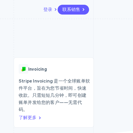
登录
联系销售
资源
生态系统
联系
场
更多
应用集成
合作伙伴
联系销售
Product roadmap
代码示例
Stripe App Marketplace
成为合作伙伴
了解未来规划
开发者博客
版
API 状态
Radar
欺诈防范
台版
Invoicing
务
Atlas
初创企业注册
Stripe Invoicing 是一个全球账单软
卡
件平台，旨在为您节省时间，快速
Climate
碳移除
收款。只需短短几分钟，即可创建
账单并发给您的客户——无需代
Identity
在线身份验证
码。
了解更多