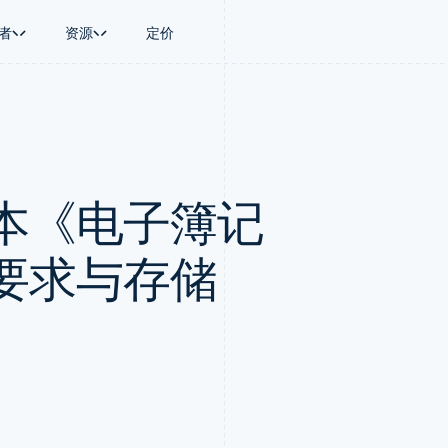
者
资源
定价
景
指南
按行业
公司
资金管理
平台和交易市
商务
持
接受线上付款
AI 企业
产品路线图
Treasury
Connect
币
持方案
实施预置结账流程
创作者经济
Sessions 年度大会
企业财务
平台支付
务
务
构建平台或交易市场
游戏
招聘
Global Payouts
Capital 平台
本《电子簿记
金融
管理订阅
酒店、旅游与休闲
资讯中心
向第三方打款
客户融资
动化
提供按用量计费
保险
Stripe Press
Capital
Treasury 平
企业
发行稳定币支持的支付卡
媒体与娱乐
企业融资
嵌入式金融服
支付
通过智能体配置和管理服务
非营利组织
要求与存储
Crypto
Issuing
场
专业服务
钱包、稳定币发行和发卡基础设
实体卡和虚拟
理
公共部门
施
零售
化
Crypto Onramp
on
可嵌入的加密货币购买