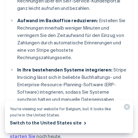
Rechnungen über ein Self-Service-Kundenportal
ganz leicht aufrufen und bezahlen.
Aufwand im Backoffice reduzieren:
Erstellen Sie
Rechnungen innerhalb weniger Minuten und
verringern Sie den Zeitaufwand für den Einzug von
Zahlungen durch automatische Erinnerungen und
eine von Stripe gehostete
Rechnungszahlungsseite.
In Ihre bestehenden Systeme integrieren:
Stripe
Invoicing lässt sich in beliebte Buchhaltungs- und
Enterprise-Resource-Planning-Software (ERP-
Software) integrieren, sodass Sie Systeme
synchron halten und manuelle Dateneingaben
reduzieren können.
You’re viewing our website for Belgium, but it looks like
you’re in the United States.
Erfahren Sie mehr
darüber, wie Stripe Ihre
Switch to the United States site
Debitorenbuchhaltung vereinfachen kann, oder
starten Sie
noch heute.