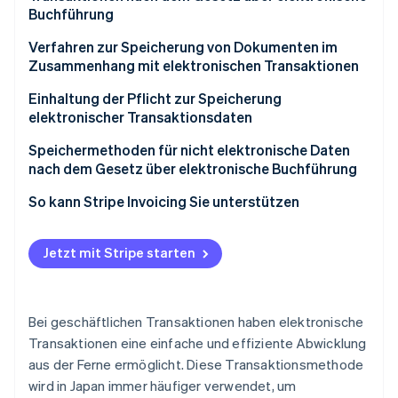
Buchführung
Gewährleistung der Authentizität
Verfahren zur Speicherung von Dokumenten im
Zusammenhang mit elektronischen Transaktionen
Gewährleistung der Sichtbarkeit
Aussteller
Einhaltung der Pflicht zur Speicherung
elektronischer Transaktionsdaten
Empfänger
Ein System implementieren
Speichermethoden für nicht elektronische Daten
nach dem Gesetz über elektronische Buchführung
Verwaltungsabläufe einrichten
Elektronische Aufzeichnung (optional)
So kann Stripe Invoicing Sie unterstützen
Scannerspeicherung (optional)
Jetzt mit Stripe starten
Bei geschäftlichen Transaktionen haben elektronische
Transaktionen eine einfache und effiziente Abwicklung
aus der Ferne ermöglicht. Diese Transaktionsmethode
wird in Japan immer häufiger verwendet, um