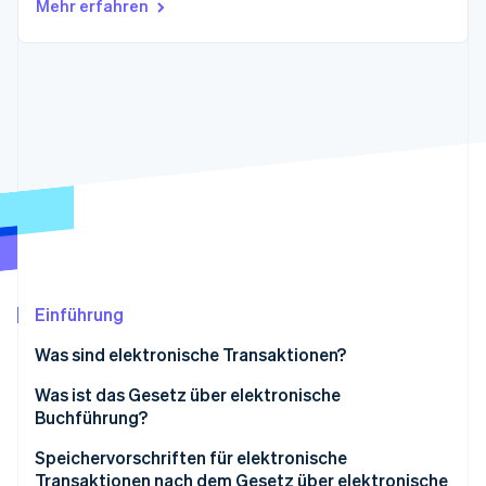
Mehr erfahren
Betrugsprävention
Ecosystem
Atlas
Start-up-Gründung
Partner
Stripe App-Marktplatz
Climate
CO₂-Entnahme
Identity
Online-Identitätsprüfung
Stripe-Sessions 2026
Erfahren Sie, wie Stripe Lösungen für die Wirts
Einführung
Jetzt ansehen
Was sind elektronische Transaktionen?
Die Pflicht zur Speicherung elektronischer Daten
Was ist das Gesetz über elektronische
Buchführung?
Speichervorschriften für elektronische
Transaktionen nach dem Gesetz über elektronische