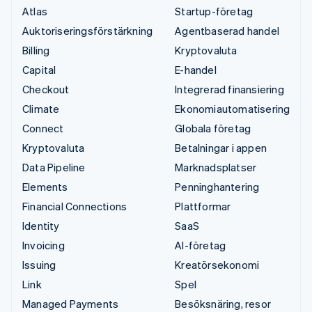
Atlas
Startup-företag
Auktoriseringsförstärkning
Agentbaserad handel
Billing
Kryptovaluta
Capital
E-handel
Checkout
Integrerad finansiering
Climate
Ekonomiautomatisering
Connect
Globala företag
Kryptovaluta
Betalningar i appen
Data Pipeline
Marknadsplatser
Elements
Penninghantering
Financial Connections
Plattformar
Identity
SaaS
Invoicing
AI-företag
Issuing
Kreatörsekonomi
Link
Spel
Managed Payments
Besöksnäring, resor