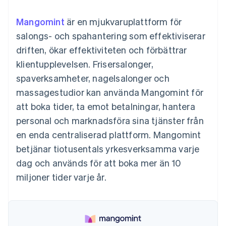
Godkännandeoptimeringar
Recognition
Företag
Plattformar
Erbjud
Link
Automatiserad
SaaS
användningsbaserad
Mangomint
Accelererad kassaprocess
är en mjukvaruplattform för
redovisning
Produktplan
fakturering
Financial Connections
Stripe Sigma
Sessions årliga
salongs- och spahantering som effektiviserar
Utfärda stablecoin-
Länkade finanskontodata
Anpassade
konferens
stödda kort
driften, ökar effektiviteten och förbättrar
rapporter
Karriärer
Tillhandahåll och
Efter bransch
Data Pipeline
Nyhetsrum
hantera tjänster med
klientupplevelsen. Frisersalonger,
Datasynkronisering
Stripe Press
agenter
spaverksamheter, nagelsalonger och
AI-företag
Kreatörsekonomi
massagestudior kan använda Mangomint för
Spel
att boka tider, ta emot betalningar, hantera
Besöksnäring, resor
Kontakt
Mer
Resurser
och fritid
personal och marknadsföra sina tjänster från
Product roadmap
Försäkringsbolag
Kontakta säljteamet
Se vad som kommer härnäst
Media och
Appintegrationer
en enda centraliserad plattform. Mangomint
Bli partner
underhållning
Kodexempel
Radar
betjänar tiotusentals yrkesverksamma varje
Ideella organisationer
Utvecklarblogg
Bedrägeribekämpning
Professionella tjänster
API-status
dag och används för att boka mer än 10
Offentlig sektor
Atlas
miljoner tider varje år.
Detaljhandel
Bolagsbildning för startups
Climate
Koldioxidinfångning
Ecosystem
Identity