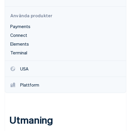
Identitetsverifiering online
Partner
Stripe App Marketplace
Använda produkter
Payments
Connect
Stripe Sessions 2026
Se hur Stripe bygger den ekonomiska inf
Elements
Titta nu
Terminal
USA
Plattform
Utmaning