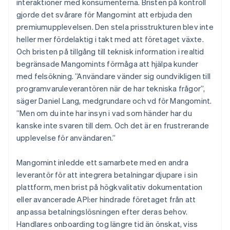
interaktioner med konsumenterna. Bristen på kontroll
gjorde det svårare för Mangomint att erbjuda den
premiumupplevelsen. Den stela prisstrukturen blev inte
heller mer fördelaktig i takt med att företaget växte.
Och bristen på tillgång till teknisk information i realtid
begränsade Mangomints förmåga att hjälpa kunder
med felsökning. ”Användare vänder sig oundvikligen till
programvaruleverantören när de har tekniska frågor”,
säger Daniel Lang, medgrundare och vd för Mangomint.
”Men om du inte har insyn i vad som händer har du
kanske inte svaren till dem. Och det är en frustrerande
upplevelse för användaren.”
Mangomint inledde ett samarbete med en andra
leverantör för att integrera betalningar djupare i sin
plattform, men brist på högkvalitativ dokumentation
eller avancerade API:er hindrade företaget från att
anpassa betalningslösningen efter deras behov.
Handlares onboarding tog längre tid än önskat, viss