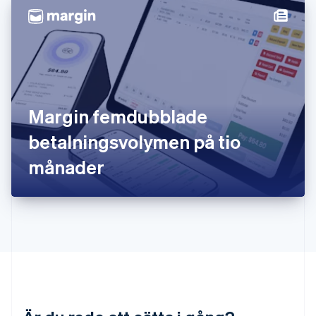
Italien
Italiano
English
Japan
日本語
English
Kanada
English
Français
Kroatien
English
Italiano
Margin femdubblade
Lettland
English
betalningsvolymen på tio
Liechtenstein
månader
Deutsch
English
Litauen
English
Luxemburg
Français
Deutsch
English
Malaysia
English
简体中文
Malta
English
Mexiko
Español
English