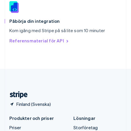
Storbritannien
English
Sverige
Svenska
English
Påbörja din integration
Thailand
Kom igång med Stripe på så lite som 10 minuter
ไทย
English
Tjeckien
Referensmaterial för API
English
Tyskland
Deutsch
English
Ungern
English
USA
English
Español
简体中文
Österrike
Deutsch
English
Finland (Svenska)
Produkter och priser
Lösningar
Priser
Storföretag