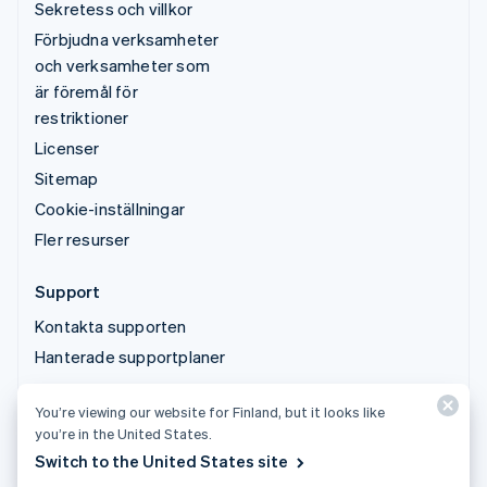
Sekretess och villkor
Förbjudna verksamheter
och verksamheter som
är föremål för
restriktioner
Licenser
Sitemap
Cookie-inställningar
Fler resurser
Support
Kontakta supporten
Hanterade supportplaner
You’re viewing our website for Finland, but it looks like
© 2026 Stripe, LLC
you’re in the United States.
Switch to the United States site