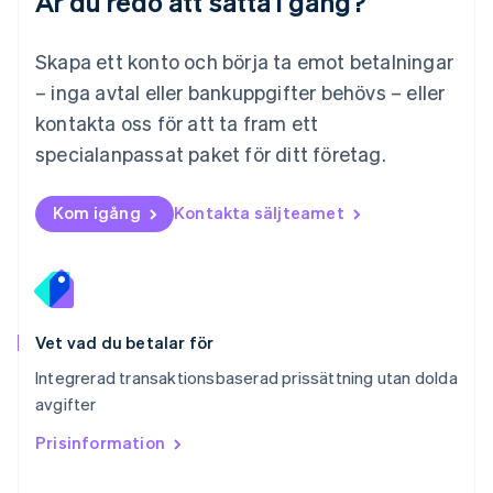
Är du redo att sätta i gång?
Nederländerna
Nederlands
English
Norge
Skapa ett konto och börja ta emot betalningar
English
– inga avtal eller bankuppgifter behövs – eller
Nya Zeeland
kontakta oss för att ta fram ett
English
Polen
specialanpassat paket för ditt företag.
English
Portugal
Português
English
Kom igång
Kontakta säljteamet
Rumänien
English
Schweiz
Deutsch
Français
Italiano
English
Singapore
English
简体中文
Vet vad du betalar för
Slovakien
Integrerad transaktionsbaserad prissättning utan dolda
English
avgifter
Slovenien
English
Italiano
Prisinformation
Spanien
Español
English