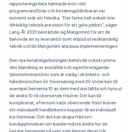
rapporteringsdata hamnade inte i rätt
programvaruflöde och betalningshårdvaran var
extremt svår att felsöka. ”Det fanns helt enkelt inte
tillräcklig teknisk precision för att göra jobbet”, säger
Lang. År 2021 bestämde sig Mangomint för att de
behövde en ny leverantör som erbjöd utvecklarvänlig
teknik och lät Mangomint anpassa implementeringen.
Den nya betalningslösningen behövde också rymma
den blandning av anställda och egenföretagande
tjänsteleverantörer som är vanlig i skönhets- och
hälsobranschen. En frisersalong med 20 stolar kan till
exempel bemanna 10 av dem med anställda och hyra ut
de andra 10 till oberoende frisörer. Det kan bli
komplicerat, eftersom varje oberoende frisör kräver
ett individuellt handlarkonto kopplat till en individuell
kortterminal. Och det kan skapa friktion i
kundupplevelsen om kunder måste ändra hur de
betalar beroende på vem som klipper deras hår.