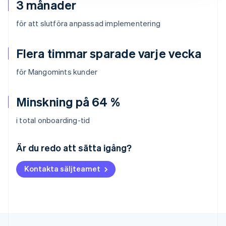
3 månader
för att slutföra anpassad implementering
Flera timmar sparade varje vecka
för Mangomints kunder
Minskning på 64 %
i total onboarding-tid
Australien
English
Är du redo att sätta igång?
Belgien
Nederlands
Français
Deutsch
English
Kontakta säljteamet
Brasilien
Português
English
Bulgarien
English
Cypern
English