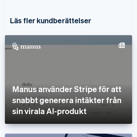
Danmark
English
Estland
Läs fler kundberättelser
English
Fastlandskina
简体中文
English
Finland
English
Svenska
Frankrike
Français
English
Förenade Arabemiraten
English
Gibraltar
English
Manus använder Stripe för att
Grekland
English
snabbt generera intäkter från
Hongkong SAR, Kina
sin virala AI-produkt
English
简体中文
Indien
English
Irland
English