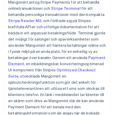
Mangomint antog Stripe Payments för att behandla
onlinetransaktioner och
Stripe Terminal
för att
behandla personliga transaktioner med den kompakta
Stripe Reader M2
, och förlitade sig på Stripes
kraftfulla API:er och utförliga dokumentation för att
bädda in ett anpassat betalningsflöde. Terminal gjorde
det möjligt för salonger och spaverksamheter som
använder Mangomint att hantera betalningar online och
i fysisk miljö på en enda plats, för en enhetlig vy av
betalningar över kanaler. Genom att använda
Payment
Element
, en inbäddningsbar, konverteringsoptimerad
UI-komponent från Stripes
Optimized Checkout
Suite
, utvecklade Mangomint en
självutcheckningsfunktion som gör det enkelt för
tjänsteleverantören att utlösa ett sms som skickas till
klientens telefon. En länk i meddelandet tar klienter till
en skärm som drivs av Mangomint där de kan använda
Payment Element för att betala med den
betalningsinformation som de angav när de bokade