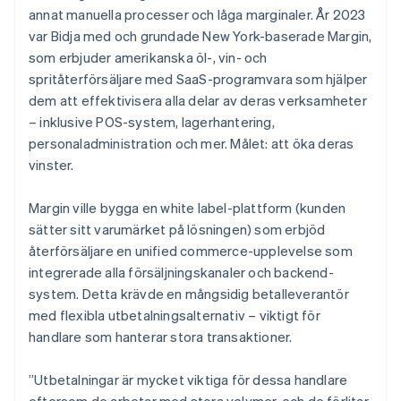
annat manuella processer och låga marginaler. År 2023
var Bidja med och grundade New York-baserade Margin,
som erbjuder amerikanska öl-, vin- och
spritåterförsäljare med SaaS-programvara som hjälper
dem att effektivisera alla delar av deras verksamheter
– inklusive POS-system, lagerhantering,
personaladministration och mer. Målet: att öka deras
vinster.
Margin ville bygga en white label-plattform (kunden
sätter sitt varumärket på lösningen) som erbjöd
återförsäljare en unified commerce-upplevelse som
integrerade alla försäljningskanaler och backend-
system. Detta krävde en mångsidig betalleverantör
med flexibla utbetalningsalternativ – viktigt för
handlare som hanterar stora transaktioner.
”Utbetalningar är mycket viktiga för dessa handlare
eftersom de arbetar med stora volymer, och de förlitar