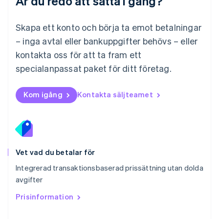
Är du redo att sätta i gång?
Nederländerna
Nederlands
English
Norge
Skapa ett konto och börja ta emot betalningar
English
– inga avtal eller bankuppgifter behövs – eller
Nya Zeeland
kontakta oss för att ta fram ett
English
Polen
specialanpassat paket för ditt företag.
English
Portugal
Português
English
Kom igång
Kontakta säljteamet
Rumänien
English
Schweiz
Deutsch
Français
Italiano
English
Singapore
English
简体中文
Vet vad du betalar för
Slovakien
Integrerad transaktionsbaserad prissättning utan dolda
English
avgifter
Slovenien
English
Italiano
Prisinformation
Spanien
Español
English