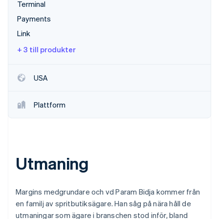
Identitetsverifiering online
Terminal
Partner
Payments
Stripe App Marketplace
Link
+ 3 till produkter
Stripe Sessions 2026
Se hur Stripe bygger den ekonomiska inf
USA
Titta nu
Plattform
Utmaning
Margins medgrundare och vd Param Bidja kommer från
en familj av spritbutiksägare. Han såg på nära håll de
utmaningar som ägare i branschen stod inför, bland