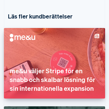
Danmark
English
Estland
Läs fler kundberättelser
English
Fastlandskina
简体中文
English
Finland
English
Svenska
Frankrike
Français
English
Förenade Arabemiraten
English
Gibraltar
English
me&u väljer Stripe för en
Grekland
English
snabb och skalbar lösning för
Hongkong SAR, Kina
sin internationella expansion
English
简体中文
Indien
English
Irland
English