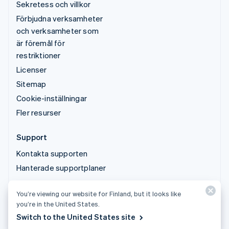
Sekretess och villkor
Förbjudna verksamheter
och verksamheter som
är föremål för
restriktioner
Licenser
Sitemap
Cookie-inställningar
Fler resurser
Support
Kontakta supporten
Hanterade supportplaner
You’re viewing our website for Finland, but it looks like
© 2026 Stripe, LLC
you’re in the United States.
Switch to the United States site