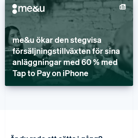
Italien
Italiano
English
Japan
日本語
English
Kanada
English
Français
me&u ökar den stegvisa
Kroatien
English
Italiano
försäljningstillväxten för sina
Lettland
English
anläggningar med 60 % med
Liechtenstein
Tap to Pay on iPhone
Deutsch
English
Litauen
English
Luxemburg
Français
Deutsch
English
Malaysia
English
简体中文
Malta
English
Mexiko
Español
English