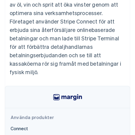
Godkännandeoptimeringar
Recognition
Företag
av öl, vin och sprit att öka vinster genom att
Plattformar
Erbjud
Link
Automatiserad
SaaS
användningsbaserad
optimera sina verksamhetsprocesser.
Accelererad kassaprocess
redovisning
Produktplan
fakturering
Financial Connections
Stripe Sigma
Sessions årliga
Företaget använder Stripe Connect för att
Utfärda stablecoin-
Länkade finanskontodata
Anpassade
konferens
stödda kort
erbjuda sina återförsäljare onlinebaserade
rapporter
Karriärer
Tillhandahåll och
Efter bransch
Data Pipeline
Nyhetsrum
hantera tjänster med
betalningar och man lade till Stripe Terminal
Datasynkronisering
Stripe Press
agenter
för att förbättra detaljhandlarnas
AI-företag
Kreatörsekonomi
betalningserbjudanden och se till att
Spel
kassaköerna rör sig framåt med betalningar i
Besöksnäring, resor
Kontakt
Mer
Resurser
och fritid
fysisk miljö.
Product roadmap
Försäkringsbolag
Kontakta säljteamet
Se vad som kommer härnäst
Media och
Appintegrationer
Bli partner
underhållning
Kodexempel
Radar
Ideella organisationer
Utvecklarblogg
Bedrägeribekämpning
Professionella tjänster
API-status
Offentlig sektor
Atlas
Detaljhandel
Bolagsbildning för startups
Climate
Använda produkter
Koldioxidinfångning
Connect
Ecosystem
Identity