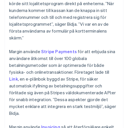
körde sitt lojalitetsprogram direkt på enheterna. ”När
kunderna kommer till kassan kan de knappa in sitt
telefonnummer och till och med registrera sig för
lojalitetsprogrammet”, säger Bidja. ”Vi var en av de
första användarna av formulär på kortterminalens
skärm.”
Margin använde
Stripe Payments
för att erbjuda sina
användare åtkomst till över 100 globala
betalningsmetoder som är optimerade för både
fysiska- och onlinetransaktioner. Företaget lade till
Link
, en e-plånbok byggd av Stripe, för säker
automatisk ifyllning av betalningsuppgifter och
förlitade sig även på Stripes väldokumenterade API:er
för snabb integration. ”Dessa aspekter gjorde det
mycket enklare att integrera en stark testmiljö”, säger
Bidja.
Margin använde
Invoicing
så att återförsäljare enkelt