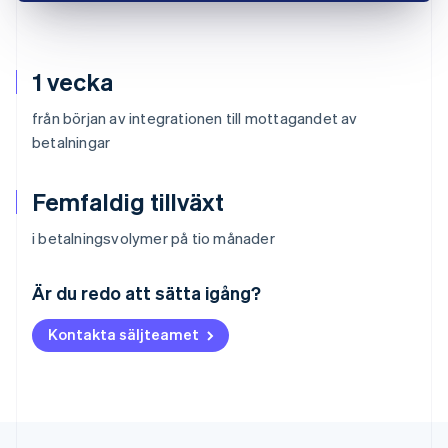
1 vecka
från början av integrationen till mottagandet av
betalningar
Femfaldig tillväxt
i betalningsvolymer på tio månader
Australien
English
Är du redo att sätta igång?
Belgien
Nederlands
Français
Deutsch
English
Kontakta säljteamet
Brasilien
Português
English
Bulgarien
English
Cypern
English