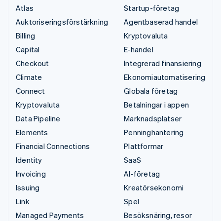
Atlas
Startup-företag
Auktoriseringsförstärkning
Agentbaserad handel
Billing
Kryptovaluta
Capital
E-handel
Checkout
Integrerad finansiering
Climate
Ekonomiautomatisering
Connect
Globala företag
Kryptovaluta
Betalningar i appen
Data Pipeline
Marknadsplatser
Elements
Penninghantering
Financial Connections
Plattformar
Identity
SaaS
Invoicing
AI-företag
Issuing
Kreatörsekonomi
Link
Spel
Managed Payments
Besöksnäring, resor