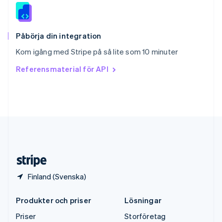
Storbritannien
English
Sverige
Svenska
English
Påbörja din integration
Thailand
Kom igång med Stripe på så lite som 10 minuter
ไทย
English
Tjeckien
Referensmaterial för API
English
Tyskland
Deutsch
English
Ungern
English
USA
English
Español
简体中文
Österrike
Deutsch
English
Finland (Svenska)
Produkter och priser
Lösningar
Priser
Storföretag