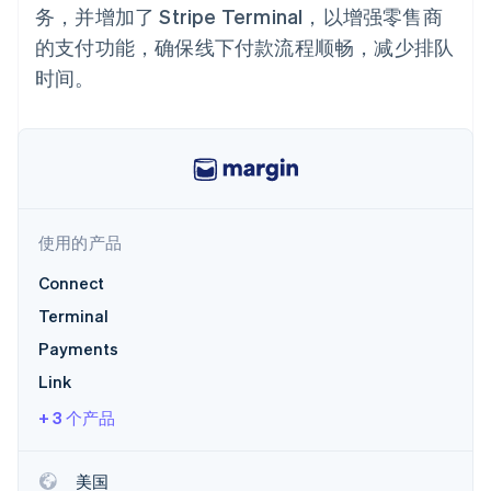
接入 125+ 种支
加密货币
Stripe Sigma
产品路线图
务，并增加了 Stripe Terminal，以增强零售商
SaaS
付方式
自定义报告
购买
Sessions 年度大会
的支付功能，确保线下付款流程顺畅，减少排队
Terminal
Data Pipeline
招聘
线下支付
数据同步
资讯中心
时间。
Authorization
资源
Stripe Press
Boost
按行业
支付成功率优
应用集成
化
AI 企业
代码示例
Link
创作者经济
开发者博客
联系
加速结账
游戏
API 状态
Financial
酒店、旅游与休闲
联系销售
Connections
保险
成为合作伙伴
使用的产品
关联金融账户
媒体与娱乐
数据
非营利组织
Connect
专业服务
公共部门
Terminal
零售
Payments
更多
Link
Product roadmap
了解未来规划
生态系统
+ 3 个产品
Radar
合作伙伴
欺诈防范
Stripe App Marketplace
美国
Atlas