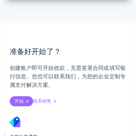
美国
English
Español
简体中文
墨西哥
Español
English
挪威
English
葡萄牙
Português
English
准备好开始了？
日本
日本語
English
瑞典
创建账户即可开始收款，无需签署合同或填写银
Svenska
English
瑞士
行信息。您也可以联系我们，为您的企业定制专
Deutsch
Français
Italiano
English
属支付解决方案。
塞浦路斯
English
斯洛伐克
开始
联系销售
English
斯洛文尼亚
English
Italiano
泰国
ไทย
English
希腊