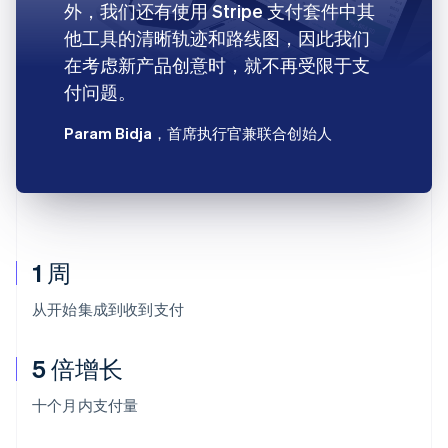
外，我们还有使用 Stripe 支付套件中其
他工具的清晰轨迹和路线图，因此我们
在考虑新产品创意时，就不再受限于支
付问题。
Param Bidja
，首席执行官兼联合创始人
1 周
从开始集成到收到支付
5 倍增长
阿联酋
English
十个月内支付量
爱尔兰
English