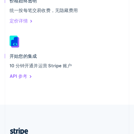
价格始终透明
English
统一按每笔交易收费，无隐藏费用
西班牙
Español
English
定价详情
新加坡
English
简体中文
新西兰
English
匈牙利
English
开始您的集成
意大利
10 分钟开通并运营 Stripe 账户
Italiano
English
印度
API 参考
English
英国
English
直布罗陀
English
中国内地
简体中文
English
中国香港特别行政区
English
简体中文