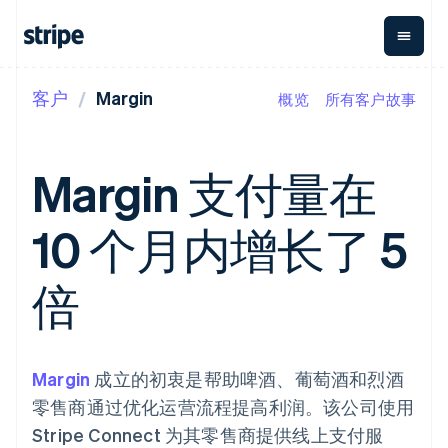
客户
Margin
概览
所有客户故事
按企业阶段
文档
学习
支付
营收
资金管理
平台
易市
大型企业
Stripe 文档
博客
Payments
Billing
Treasury
初创企业
API 参考文档
客户案例
Margin 支付量在
在线支付
经常性收入
Con
库与 SDK
指南
企业财务
Managed
Metronome
Stripe Apps
Payments
按用量计费
Global
平台
10 个月内增长了 5
备案商家解决
Payouts
Subscriptions
Capi
按应用场景
方案
平
支持
向第三方
订阅管理
Payment links
客户
指南
智能体商务
倍
打款
Invoicing
Trea
加密货币
获取支持
无代码支付
一次性或定期
Capital
平
电子商务
接受线上付款
托管支持方案
企业融资
Checkout
账单
嵌入
嵌入式金融
实施预置结账流程
专业服务
预构建支付界
Crypto
Tax
融服
财务自动化
构建平台或交易市场
钱包、稳
面
销售税和增值
Iss
全球化企业
管理订阅
Margin
成立的初衷是帮助啤酒、葡萄酒和烈酒
定币发行
Elements
税自动化
实体
应用内支付
提供按用量计费
灵活的 UI 组件
和发卡基
Crypto
Revenue
虚拟
零售商通过优化运营流程提高利润。该公司使用
交易市场
发行稳定币支持的支付卡
Onramp
Payment
Recognition
础设施
公司
资金管理
通过智能体配置和管理服
可嵌入的
Stripe Connect 为其零售商提供线上支付服
methods
会计自动化
平台
务