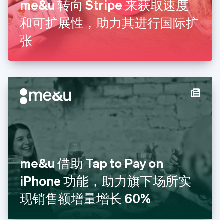
me&u 转向 Stripe 来获取速度
荷兰
Nederlands
English
和可扩展性，助力其进行国际扩
加拿大
English
Français
张
捷克
English
克罗地亚
English
Italiano
拉脱维亚
English
立陶宛
English
列支敦士登
Deutsch
English
卢森堡
Français
Deutsch
English
罗马尼亚
me&u 借助 Tap to Pay on
English
iPhone 功能，助力旗下场所实
马尔他
English
现销售额增量增长 60%
马来西亚
English
简体中文