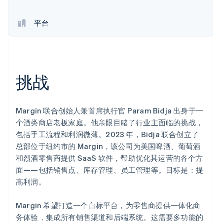
初创企业注册
平台
Climate
碳移除
Identity
在线身份验证
挑战
Margin 联合创始人兼首席执行官 Param Bidja 出身于一
Stripe Sessions 2026
个酒类商店老板家庭。他亲眼目睹了行业主面临的挑战，
了解 Stripe 如何为 AI 构建经济基础设施。
立即观看
包括手工流程和利润微薄。2023 年，Bidja 联合创立了
总部位于纽约市的 Margin，该公司为美国啤酒、葡萄酒
和烈酒零售商提供 SaaS 软件，帮助优化其运营的各个方
面——包括销售点、库存管理、员工管理等。目标是：提
高利润。
Margin 希望打造一个白标平台，为零售商提供一体化商
务体验，集成所有销售渠道和后端系统。这需要多功能的