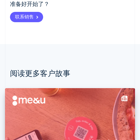
爱沙尼亚
准备好开始了？
English
奥地利
联系销售
Deutsch
English
澳大利亚
English
巴西
Português
English
保加利亚
English
比利时
Nederlands
Français
Deutsch
English
阅读更多客户故事
波兰
English
丹麦
English
德国
Deutsch
English
法国
Français
English
芬兰
English
Svenska