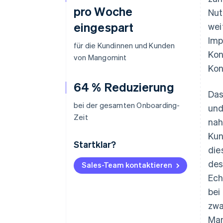
pro Woche
Nut
eingespart
wei
Imp
für die Kundinnen und Kunden
Kon
von Mangomint
Kon
64 % Reduzierung
Das
bei der gesamten Onboarding-
und
Zeit
nah
Kun
Startklar?
die
des
Sales-Team kontaktieren
Ech
bei
zwa
Man