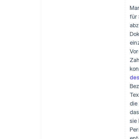
Man
für
abz
Dok
ein
Vor
Zah
kon
des
Bez
Tex
die
das
sie
Per
ent