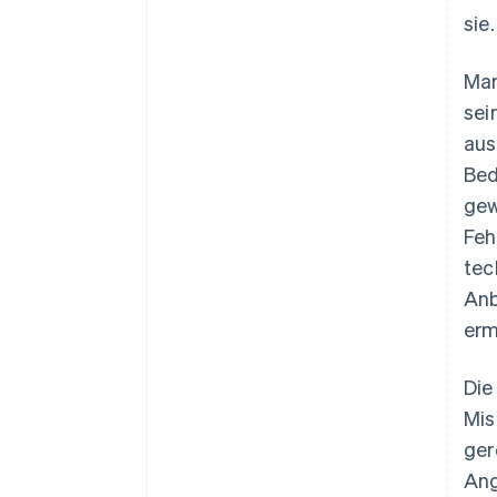
sie
Man
sei
aus
Bed
gew
Feh
tec
Anb
erm
Die
Mis
ger
Ang