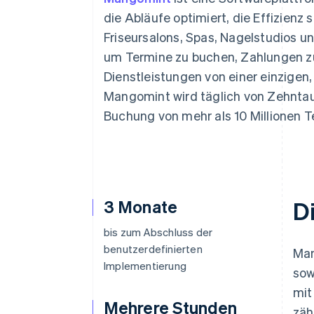
Optimierung der
Datensynchronisier
Autorisierungsraten
die Abläufe optimiert, die Effizienz
Link
Friseursalons, Spas, Nagelstudios
Beschleunigter Bezahlvorgang
Financial Connections
um Termine zu buchen, Zahlungen zu
Verbundene Finanzdaten
Dienstleistungen von einer einzigen,
Mangomint wird täglich von Zehntau
Buchung von mehr als 10 Millionen T
3 Monate
D
bis zum Abschluss der
benutzerdefinierten
Man
Implementierung
sow
mit
Mehrere Stunden
zäh