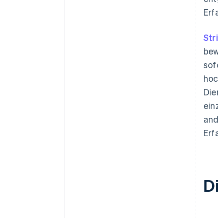
Erf
Str
bew
sof
hoc
Die
ein
and
Erf
D