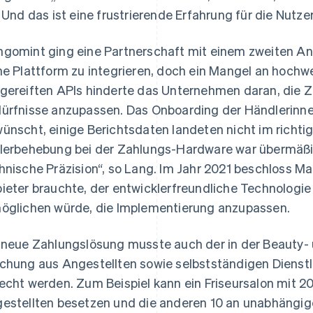
. Und das ist eine frustrierende Erfahrung für die Nutze
gomint ging eine Partnerschaft mit einem zweiten Anbi
ne Plattform zu integrieren, doch ein Mangel an hoch
gereiften APIs hinderte das Unternehmen daran, die 
ürfnisse anzupassen. Das Onboarding der Händlerinne
ünscht, einige Berichtsdaten landeten nicht im richti
lerbehebung bei der Zahlungs-Hardware war übermäßig 
hnische Präzision“, so Lang. Im Jahr 2021 beschloss M
ieter brauchte, der entwicklerfreundliche Technologi
öglichen würde, die Implementierung anzupassen.
 neue Zahlungslösung musste auch der in der Beauty-
chung aus Angestellten sowie selbstständigen Dienstle
echt werden. Zum Beispiel kann ein Friseursalon mit 2
estellten besetzen und die anderen 10 an unabhängige