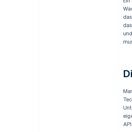
Ein
Wac
das
das
und
mus
D
Man
Tec
Unt
eig
API