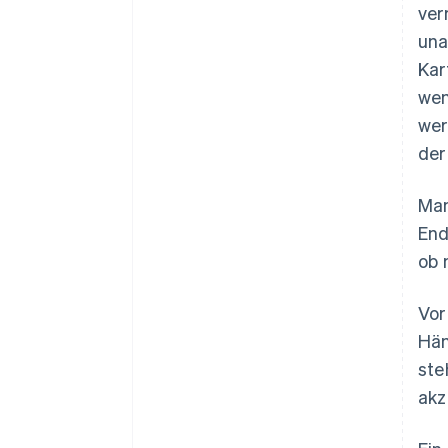
ver
una
Kar
wen
wer
der
Man
End
ob 
Vor
Hän
ste
akz