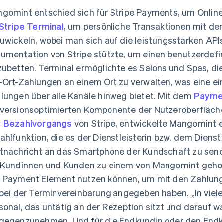
gomint entschied sich für Stripe Payments, um Onlin
Stripe Terminal
, um persönliche Transaktionen mit 
uwickeln, wobei man sich auf die leistungsstarken API
umentation von Stripe stützte, um einen benutzerdefi
zubetten. Terminal ermöglichte es Salons und Spas, d
-Ort-Zahlungen an einem Ort zu verwalten, was eine ein
lungen über alle Kanäle hinweg bietet. Mit dem
Payme
versionsoptimierten Komponente der Nutzeroberfläch
 Bezahlvorgangs
von Stripe, entwickelte Mangomint 
ahlfunktion, die es der Dienstleisterin bzw. dem Dienstle
tnachricht an das Smartphone der Kundschaft zu senden
 Kundinnen und Kunden zu einem von Mangomint gehost
 Payment Element nutzen können, um mit den Zahlung
 bei der Terminvereinbarung angegeben haben. „In viele
sonal, das untätig an der Rezeption sitzt und darauf w
gegenzunehmen. Und für die Endkundin oder den Endkun