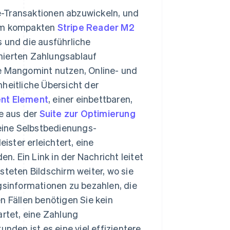
e-Transaktionen abzuwickeln, und
dem kompakten
Stripe Reader M2
s und die ausführliche
nierten Zahlungsablauf
ie Mangomint nutzen, Online- und
heitliche Übersicht der
nt Element
, einer einbettbaren,
e aus der
Suite zur Optimierung
eine Selbstbedienungs-
ister erleichtert, eine
. Ein Link in der Nachricht leitet
eten Bildschirm weiter, wo sie
sinformationen zu bezahlen, die
n Fällen benötigen Sie kein
artet, eine Zahlung
den ist es eine viel effizientere