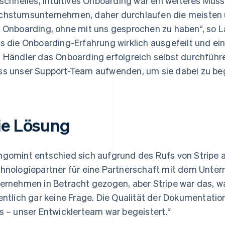
 schnelles, intuitives Onboarding war ein weiteres Muss
hstumsunternehmen, daher durchlaufen die meisten 
 Onboarding, ohne mit uns gesprochen zu haben“, so Lan
s die Onboarding-Erfahrung wirklich ausgefeilt und ein
 Händler das Onboarding erfolgreich selbst durchführ
s unser Support-Team aufwenden, um sie dabei zu beg
ie Lösung
gomint entschied sich aufgrund des Rufs von Stripe a
hnologiepartner für eine Partnerschaft mit dem Unte
ernehmen in Betracht gezogen, aber Stripe war das, was
entlich gar keine Frage. Die Qualität der Dokumentation
s – unser Entwicklerteam war begeistert.“