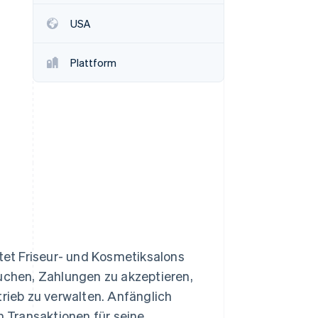
Stripe-Sessions 2026
USA
Erfahren Sie, wie Stripe
Lösungen für die
Wirtschaftsinfrastruktur
Plattform
für KI aufbaut.
Jetzt ansehen
et Friseur- und Kosmetiksalons
buchen, Zahlungen zu akzeptieren,
ieb zu verwalten. Anfänglich
 Transaktionen für seine