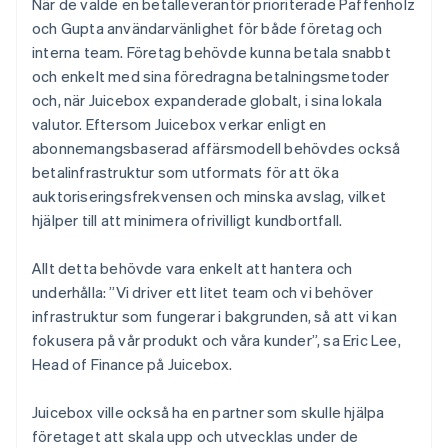
När de valde en betalleverantör prioriterade Paffenholz
och Gupta användarvänlighet för både företag och
interna team. Företag behövde kunna betala snabbt
och enkelt med sina föredragna betalningsmetoder
och, när Juicebox expanderade globalt, i sina lokala
valutor. Eftersom Juicebox verkar enligt en
abonnemangsbaserad affärsmodell behövdes också
betalinfrastruktur som utformats för att öka
auktoriseringsfrekvensen och minska avslag, vilket
hjälper till att minimera ofrivilligt kundbortfall.
Allt detta behövde vara enkelt att hantera och
underhålla: ”Vi driver ett litet team och vi behöver
infrastruktur som fungerar i bakgrunden, så att vi kan
fokusera på vår produkt och våra kunder”, sa Eric Lee,
Head of Finance på Juicebox.
Juicebox ville också ha en partner som skulle hjälpa
företaget att skala upp och utvecklas under de