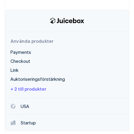
Identitetsverifiering online
Partner
Stripe App Marketplace
Stripe Sessions 2026
Använda produkter
Se hur Stripe bygger den ekonomiska inf
Titta nu
Payments
Checkout
Link
Auktoriseringsförstärkning
+ 2 till produkter
USA
Startup