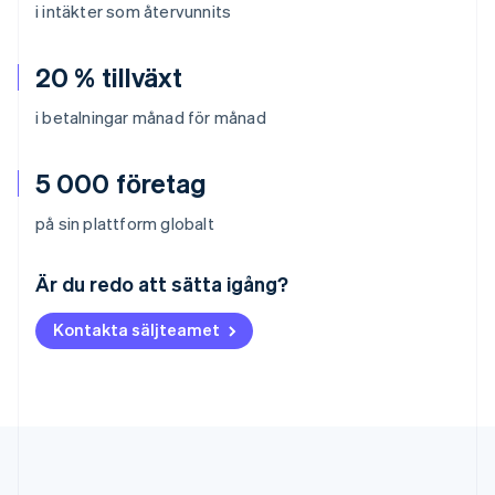
i intäkter som återvunnits
20 % tillväxt
i betalningar månad för månad
5 000 företag
på sin plattform globalt
Australien
English
Är du redo att sätta igång?
Belgien
Nederlands
Français
Deutsch
English
Kontakta säljteamet
Brasilien
Português
English
Bulgarien
English
Cypern
English
Danmark
English