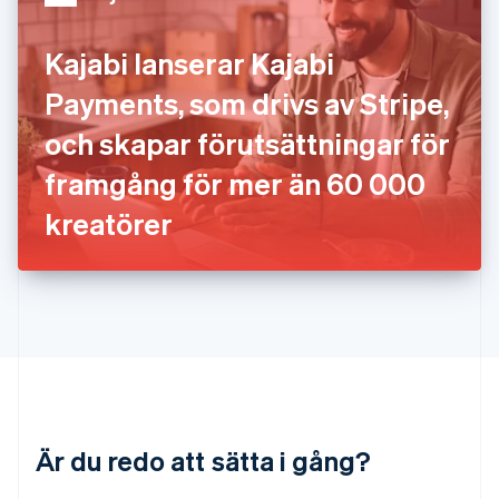
Japan
日本語
English
Kajabi lanserar Kajabi
Kanada
English
Français
Payments, som drivs av Stripe,
Kroatien
English
Italiano
och skapar förutsättningar för
Lettland
English
framgång för mer än 60 000
Liechtenstein
kreatörer
Deutsch
English
Litauen
English
Luxemburg
Français
Deutsch
English
Malaysia
English
简体中文
Malta
English
Mexiko
Español
English
Är du redo att sätta i gång?
Nederländerna
Nederlands
English