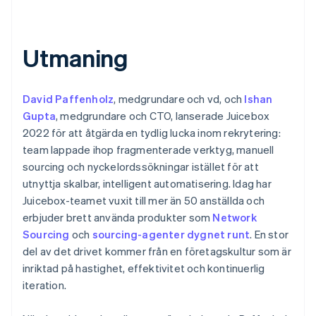
Utmaning
David Paffenholz
, medgrundare och vd, och
Ishan
Gupta
, medgrundare och CTO, lanserade Juicebox
2022 för att åtgärda en tydlig lucka inom rekrytering:
team lappade ihop fragmenterade verktyg, manuell
sourcing och nyckelordssökningar istället för att
utnyttja skalbar, intelligent automatisering. Idag har
Juicebox-teamet vuxit till mer än 50 anställda och
erbjuder brett använda produkter som
Network
Sourcing
och
sourcing-agenter dygnet runt
. En stor
del av det drivet kommer från en företagskultur som är
inriktad på hastighet, effektivitet och kontinuerlig
iteration.