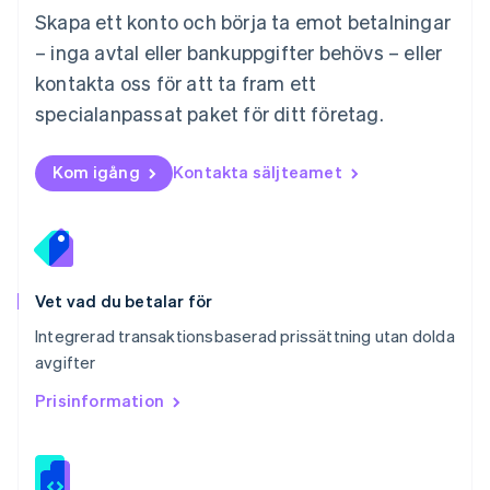
Norge
Skapa ett konto och börja ta emot betalningar
English
– inga avtal eller bankuppgifter behövs – eller
Nya Zeeland
kontakta oss för att ta fram ett
English
Polen
specialanpassat paket för ditt företag.
English
Portugal
Português
English
Kom igång
Kontakta säljteamet
Rumänien
English
Schweiz
Deutsch
Français
Italiano
English
Singapore
English
简体中文
Vet vad du betalar för
Slovakien
Integrerad transaktionsbaserad prissättning utan dolda
English
avgifter
Slovenien
English
Italiano
Prisinformation
Spanien
Español
English
Storbritannien
English