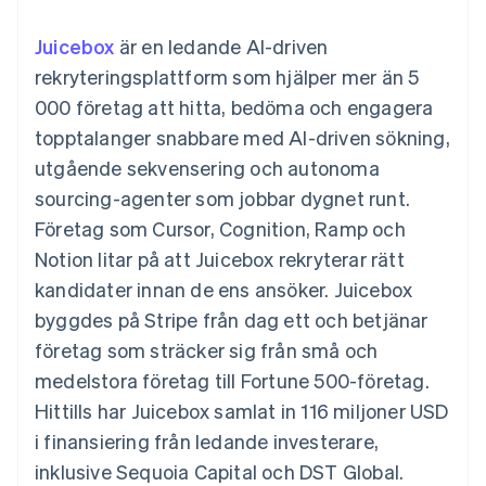
Godkännandeoptimeringar
Recognition
Företag
Plattformar
Erbjud
Link
Automatiserad
SaaS
användningsbaserad
Juicebox
Accelererad kassaprocess
är en ledande AI-driven
redovisning
Produktplan
fakturering
Financial Connections
Stripe Sigma
Sessions årliga
rekryteringsplattform som hjälper mer än 5
Utfärda stablecoin-
Länkade finanskontodata
Anpassade
konferens
stödda kort
000 företag att hitta, bedöma och engagera
rapporter
Karriärer
Tillhandahåll och
Efter bransch
Data Pipeline
Nyhetsrum
hantera tjänster med
topptalanger snabbare med AI-driven sökning,
Datasynkronisering
Stripe Press
agenter
utgående sekvensering och autonoma
AI-företag
Kreatörsekonomi
sourcing-agenter som jobbar dygnet runt.
Spel
Företag som Cursor, Cognition, Ramp och
Besöksnäring, resor
Kontakt
Mer
Resurser
och fritid
Notion litar på att Juicebox rekryterar rätt
Product roadmap
Försäkringsbolag
Kontakta säljteamet
Se vad som kommer härnäst
Media och
Appintegrationer
kandidater innan de ens ansöker. Juicebox
Bli partner
underhållning
Kodexempel
Radar
byggdes på Stripe från dag ett och betjänar
Ideella organisationer
Utvecklarblogg
Bedrägeribekämpning
Professionella tjänster
API-status
företag som sträcker sig från små och
Offentlig sektor
Atlas
medelstora företag till Fortune 500-företag.
Detaljhandel
Bolagsbildning för startups
Hittills har Juicebox samlat in 116 miljoner USD
Climate
i finansiering från ledande investerare,
Koldioxidinfångning
Ecosystem
inklusive Sequoia Capital och DST Global.
Identity