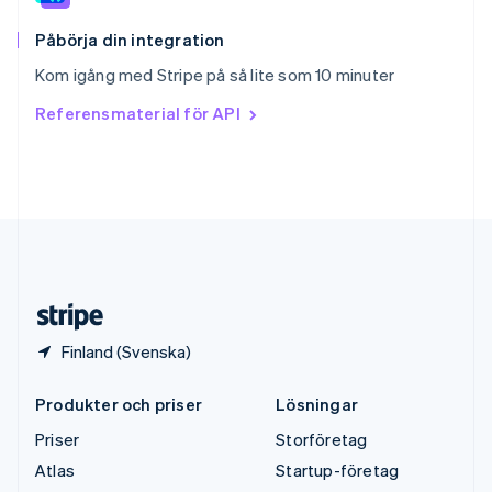
Sverige
Svenska
English
Påbörja din integration
Thailand
Kom igång med Stripe på så lite som 10 minuter
ไทย
English
Tjeckien
Referensmaterial för API
English
Tyskland
Deutsch
English
Ungern
English
USA
English
Español
简体中文
Österrike
Deutsch
English
Finland (Svenska)
Produkter och priser
Lösningar
Priser
Storföretag
Atlas
Startup-företag