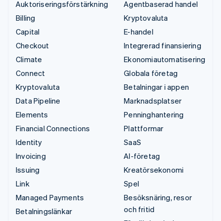
Auktoriseringsförstärkning
Agentbaserad handel
Billing
Kryptovaluta
Capital
E-handel
Checkout
Integrerad finansiering
Climate
Ekonomiautomatisering
Connect
Globala företag
Kryptovaluta
Betalningar i appen
Data Pipeline
Marknadsplatser
Elements
Penninghantering
Financial Connections
Plattformar
Identity
SaaS
Invoicing
AI-företag
Issuing
Kreatörsekonomi
Link
Spel
Managed Payments
Besöksnäring, resor
och fritid
Betalningslänkar