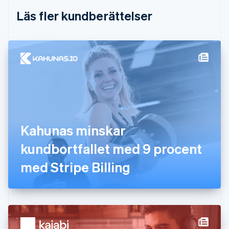
Estland
Läs fler kundberättelser
English
Fastlandskina
简体中文
English
Finland
English
Svenska
Frankrike
Français
English
Förenade Arabemiraten
English
Gibraltar
English
Kahunas minskar
Grekland
English
kundbortfallet med 9 procent
Hongkong SAR, Kina
med Stripe Billing
English
简体中文
Indien
English
Irland
English
Italien
Italiano
English