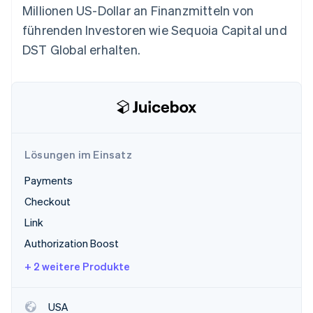
Betrugsprävention
Millionen US-Dollar an Finanzmitteln von
Ecosystem
Atlas
führenden Investoren wie Sequoia Capital und
Start-up-Gründung
Partner
DST Global erhalten.
Stripe App-Marktplatz
Climate
CO₂-Entnahme
Identity
Online-Identitätsprüfung
Lösungen im Einsatz
Payments
Stripe-Sessions 2026
Checkout
Erfahren Sie, wie Stripe Lösungen für die Wirts
Jetzt ansehen
Link
Authorization Boost
+ 2 weitere Produkte
USA