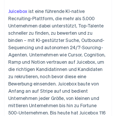
Data Pipeline
Geldmanagement
Marktplatz auf
Zugriff auf mehr als
Datensynchronisierung
Produkt-Roadmap
Plattformen
Grundlagen der
Juicebox
ist eine führende KI-native
125
Stripe Sessions
SaaS
Abonnementverwaltung
Terminal
Karriere
Recruiting-Plattform, die mehr als 5.000
Zahlungen vor Ort
Newsroom
So setzen Sie
Unternehmen dabei unterstützt, Top-Talente
Authorization
Stripe Press
nutzungsbasierte
Boost
Abrechnung um
schneller zu finden, zu bewerten und zu
Nach Branche
Optimierung der
Stablecoin-gestützte
binden – mit KI-gestützter Suche, Outbound-
Autorisierungsraten
Karten ausgeben: So
Link
KI-Unternehmen
Kontakt
geht´s
Sequencing und autonomen 24/7-Sourcing-
Beschleunigter
Creator Economy
Bereitstellung und
Agenten. Unternehmen wie Cursor, Cognition,
Bezahlvorgang
Gaming
Verwaltung von
Sales-Team
Financial
Bewirtung, Reisen und
Diensten mit Agenten
kontaktieren
Ramp und Notion vertrauen auf Juicebox, um
Connections
Freizeit
Partner werden
Verbundene
Versicherungen
die richtigen Kandidatinnen und Kandidaten
Medien und
Finanzdaten
zu rekrutieren, noch bevor diese eine
Unterhaltung
Ressourcen
Gemeinnützige
Bewerbung einsenden. Juicebox baute von
Organisationen
Anfang an auf Stripe auf und bedient
Fachdienstleistungen
App-Integrationen
Mehr
Öffentlicher Sektor
Code-Beispiele
Unternehmen jeder Größe, von kleinen und
Product roadmap
Einzelhandel
Entwickler-Blog
mittleren Unternehmen bis hin zu Fortune
Ausblick
API-Status
500-Unternehmen. Bis heute hat Juicebox 116
Radar