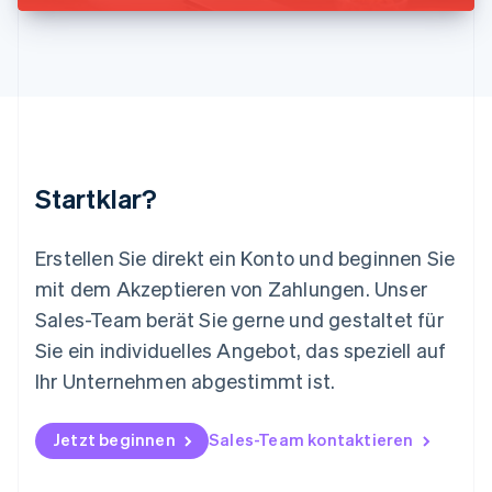
English
简体中文
Malta
English
Mexiko
Español
English
Neuseeland
English
Niederlande
Nederlands
English
Startklar?
Norwegen
English
Österreich
Erstellen Sie direkt ein Konto und beginnen Sie
Deutsch
English
mit dem Akzeptieren von Zahlungen. Unser
Polen
Sales-Team berät Sie gerne und gestaltet für
English
Portugal
Sie ein individuelles Angebot, das speziell auf
Português
English
Ihr Unternehmen abgestimmt ist.
Rumänien
English
Schweden
Jetzt beginnen
Sales-Team kontaktieren
Svenska
English
Schweiz