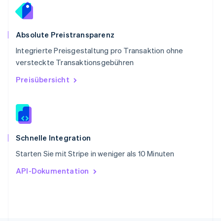
Deutsch
Français
Italiano
English
Singapur
English
简体中文
Slowakei
Absolute Preistransparenz
English
Integrierte Preisgestaltung pro Transaktion ohne
Slowenien
versteckte Transaktionsgebühren
English
Italiano
Sonderverwaltungsregion Hongkong,
Preisübersicht
China
English
简体中文
Spanien
Español
English
Thailand
ไทย
English
Schnelle Integration
Tschechische Republik
Starten Sie mit Stripe in weniger als 10 Minuten
English
Ungarn
API-Dokumentation
English
Vereinigte Arabische Emirate
English
Vereinigte Staaten
English
Español
简体中文