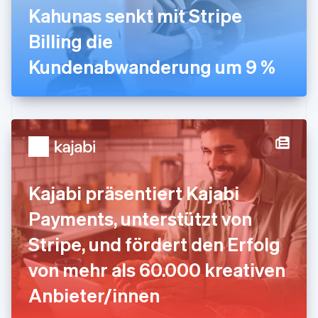
English
Kahunas senkt mit Stripe
Indien
Billing die
English
Irland
Kundenabwanderung um 9 %
English
Italien
Italiano
English
Japan
日本語
English
Kanada
English
Français
Kroatien
English
Italiano
Kajabi präsentiert Kajabi
Lettland
English
Payments, unterstützt von
Liechtenstein
Deutsch
English
Stripe, und fördert den Erfolg
Litauen
von mehr als 60.000 kreativen
English
Luxemburg
Anbieter/innen
Français
Deutsch
English
Malaysia