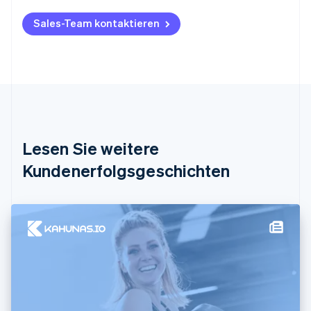
English
Belgien
Sales-Team kontaktieren
Nederlands
Français
Deutsch
English
Brasilien
Português
English
Bulgarien
English
Dänemark
English
Deutschland
Lesen Sie weitere
Deutsch
English
Estland
Kundenerfolgsgeschichten
English
Festlandchina
简体中文
English
Finnland
English
Svenska
Frankreich
Français
English
Gibraltar
English
Griechenland