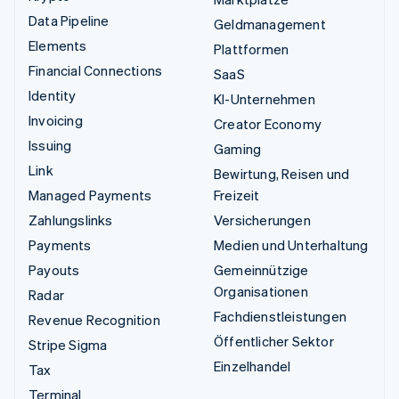
Data Pipeline
Geldmanagement
Elements
Plattformen
Financial Connections
SaaS
Identity
KI-Unternehmen
Invoicing
Creator Economy
Issuing
Gaming
Link
Bewirtung, Reisen und
Managed Payments
Freizeit
Zahlungslinks
Versicherungen
Payments
Medien und Unterhaltung
Payouts
Gemeinnützige
Organisationen
Radar
Fachdienstleistungen
Revenue Recognition
Öffentlicher Sektor
Stripe Sigma
Einzelhandel
Tax
Terminal