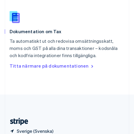
Slovenien
English
Italiano
Spanien
Español
English
Storbritannien
Dokumentation om Tax
English
Sverige
Ta automatiskt ut och redovisa omsättningsskatt,
Svenska
English
moms och GST på alla dina transaktioner – kodsnåla
Thailand
och kodfria integrationer finns tillgängliga.
ไทย
English
Tjeckien
Titta närmare på dokumentationen
English
Tyskland
Deutsch
English
Ungern
English
USA
English
Español
简体中文
Österrike
Deutsch
English
Sverige (Svenska)