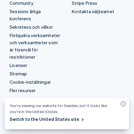
Community
Stripe Press
Sessions årliga
Kontakta säljteamet
konferens
Sekretess och villkor
Förbjudna verksamheter
och verksamheter som
är föremål för
restriktioner
Licenser
Sitemap
Cookie-inställningar
Fler resurser
Support
You’re viewing our website for Sweden, but it looks like
you’re in the United States.
Kontakta supporten
Switch to the United States site
Hanterade supportplaner