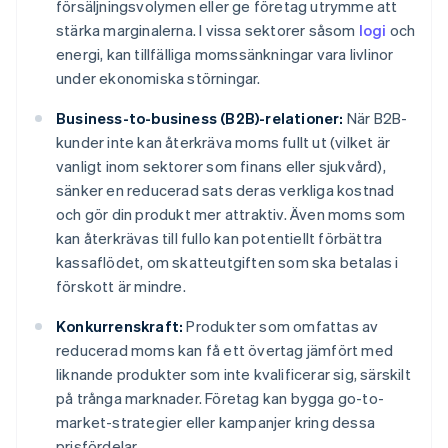
försäljningsvolymen eller ge företag utrymme att
stärka marginalerna. I vissa sektorer såsom
logi
och
energi, kan tillfälliga momssänkningar vara livlinor
under ekonomiska störningar.
Business-to-business (B2B)-relationer:
När B2B-
kunder inte kan återkräva moms fullt ut (vilket är
vanligt inom sektorer som finans eller sjukvård),
sänker en reducerad sats deras verkliga kostnad
och gör din produkt mer attraktiv. Även moms som
kan återkrävas till fullo kan potentiellt förbättra
kassaflödet, om skatteutgiften som ska betalas i
förskott är mindre.
Konkurrenskraft:
Produkter som omfattas av
reducerad moms kan få ett övertag jämfört med
liknande produkter som inte kvalificerar sig, särskilt
på trånga marknader. Företag kan bygga go-to-
market-strategier eller kampanjer kring dessa
prisfördelar.