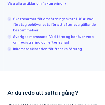
Indien
Visa alla artiklar om fakturering
English
Irland
English
Skattesatser för omsättningsskatt i USA: Vad
Italien
företag behöver veta för att efterleva gällande
Italiano
English
bestämmelser
Japan
日本語
English
Sveriges momssats: Vad företag behöver veta
Kanada
om registrering och efterlevnad
English
Français
Inkomstdeklaration för franska företag
Kroatien
English
Italiano
Lettland
English
Liechtenstein
Deutsch
English
Litauen
English
Luxemburg
Är du redo att sätta i gång?
Français
Deutsch
English
Malaysia
English
简体中文