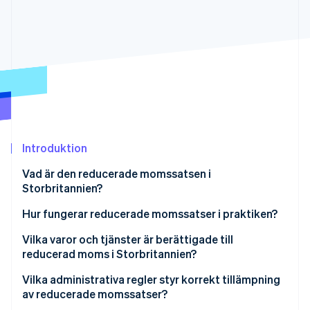
Identitetsverifiering online
Partner
Stripe App Marketplace
Stripe Sessions 2026
Se hur Stripe bygger den ekonomiska inf
Titta nu
Introduktion
Vad är den reducerade momssatsen i
Storbritannien?
Hur fungerar reducerade momssatser i praktiken?
Vilka varor och tjänster är berättigade till
reducerad moms i Storbritannien?
Vilka administrativa regler styr korrekt tillämpning
av reducerade momssatser?