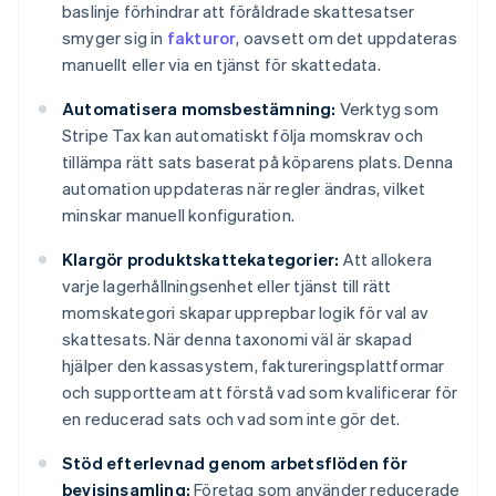
baslinje förhindrar att föråldrade skattesatser
smyger sig in
fakturor
, oavsett om det uppdateras
manuellt eller via en tjänst för skattedata.
Automatisera momsbestämning:
Verktyg som
Stripe Tax kan automatiskt följa momskrav och
tillämpa rätt sats baserat på köparens plats. Denna
automation uppdateras när regler ändras, vilket
minskar manuell konfiguration.
Klargör produktskattekategorier:
Att allokera
varje lagerhållningsenhet eller tjänst till rätt
momskategori skapar upprepbar logik för val av
skattesats. När denna taxonomi väl är skapad
hjälper den kassasystem, faktureringsplattformar
och supportteam att förstå vad som kvalificerar för
en reducerad sats och vad som inte gör det.
Stöd efterlevnad genom arbetsflöden för
bevisinsamling:
Företag som använder reducerade