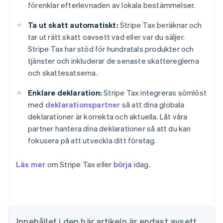
förenklar efterlevnaden av lokala bestämmelser.
Ta ut skatt automatiskt:
Stripe Tax beräknar och
tar ut rätt skatt oavsett vad eller var du säljer.
Stripe Tax har stöd för hundratals produkter och
tjänster och inkluderar de senaste skattereglerna
och skattesatserna.
Enklare deklaration:
Stripe Tax integreras sömlöst
med
deklarationspartner
så att dina globala
deklarationer är korrekta och aktuella. Låt våra
partner hantera dina deklarationer så att du kan
fokusera på att utveckla ditt företag.
Läs mer
om Stripe Tax eller
börja
idag.
Australien
English
Belgien
Nederlands
Français
Deutsch
English
Brasilien
Português
English
Innehållet i den här artikeln är endast avsett