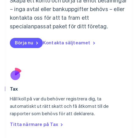
Skapa ett konto och börja ta emot betalningar
Malta
– inga avtal eller bankuppgifter behövs – eller
English
Mexiko
kontakta oss för att ta fram ett
Español
English
specialanpassat paket för ditt företag.
Nederländerna
Nederlands
English
Norge
Börja nu
Kontakta säljteamet
English
Nya Zeeland
English
Polen
English
Portugal
Português
English
Tax
Rumänien
English
Håll koll på var du behöver registrera dig, ta
Schweiz
automatiskt ut rätt skatt och få åtkomst till de
Deutsch
Français
Italiano
English
rapporter som behövs för att deklarera.
Singapore
English
简体中文
Titta närmare på Tax
Slovakien
English