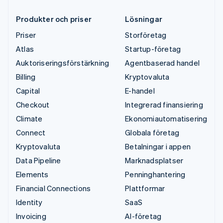
Produkter och priser
Lösningar
Priser
Storföretag
Atlas
Startup-företag
Auktoriseringsförstärkning
Agentbaserad handel
Billing
Kryptovaluta
Capital
E-handel
Checkout
Integrerad finansiering
Climate
Ekonomiautomatisering
Connect
Globala företag
Kryptovaluta
Betalningar i appen
Data Pipeline
Marknadsplatser
Elements
Penninghantering
Financial Connections
Plattformar
Identity
SaaS
Invoicing
AI-företag