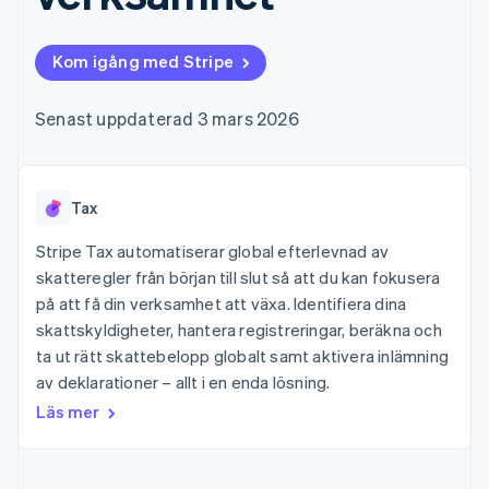
Godkännandeoptimeringar
Recognition
Företag
Plattformar
Erbjud
Link
Automatiserad
SaaS
användningsbaserad
Accelererad kassaprocess
redovisning
Produktplan
fakturering
Kom igång med Stripe
Financial Connections
Stripe Sigma
Sessions årliga
Utfärda stablecoin-
Länkade finanskontodata
Anpassade
konferens
stödda kort
rapporter
Karriärer
Tillhandahåll och
Senast uppdaterad 3 mars 2026
Efter bransch
Data Pipeline
Nyhetsrum
hantera tjänster med
Datasynkronisering
Stripe Press
agenter
AI-företag
Kreatörsekonomi
Tax
Spel
Besöksnäring, resor
Kontakt
Mer
Resurser
och fritid
Stripe Tax automatiserar global efterlevnad av
Product roadmap
Försäkringsbolag
Kontakta säljteamet
skatteregler från början till slut så att du kan fokusera
Se vad som kommer härnäst
Media och
Appintegrationer
Bli partner
på att få din verksamhet att växa. Identifiera dina
underhållning
Kodexempel
Radar
Ideella organisationer
Utvecklarblogg
skattskyldigheter, hantera registreringar, beräkna och
Bedrägeribekämpning
Professionella tjänster
API-status
ta ut rätt skattebelopp globalt samt aktivera inlämning
Offentlig sektor
Atlas
av deklarationer – allt i en enda lösning.
Detaljhandel
Bolagsbildning för startups
Läs mer
Climate
Koldioxidinfångning
Ecosystem
Identity