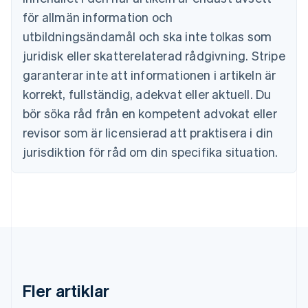
Bulgarien
för allmän information och
English
Cypern
utbildningsändamål och ska inte tolkas som
English
juridisk eller skatterelaterad rådgivning. Stripe
Danmark
garanterar inte att informationen i artikeln är
English
Estland
korrekt, fullständig, adekvat eller aktuell. Du
English
bör söka råd från en kompetent advokat eller
Fastlandskina
revisor som är licensierad att praktisera i din
简体中文
English
Finland
jurisdiktion för råd om din specifika situation.
English
Svenska
Frankrike
Français
English
Förenade Arabemiraten
English
Gibraltar
English
Grekland
English
Fler artiklar
Hongkong SAR, Kina
English
简体中文