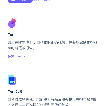
瑞士
Deutsch
Français
Italiano
English
塞浦路斯
English
斯洛伐克
English
斯洛文尼亚
Tax
English
Italiano
知道在哪里注册，自动收取正确税额，并获取您制作报税
泰国
ไทย
English
表时所需的报告。
希腊
探索 Tax
English
西班牙
Español
English
新加坡
English
简体中文
新西兰
English
Tax 文档
匈牙利
English
自动收取销售税、增值税和商品及服务税，并报告您的所
意大利
有交易——可选择低代码和无代码集成。
Italiano
English