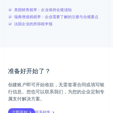
列支敦士登
美国销售税率：企业保持合规须知
Deutsch
English
卢森堡
瑞典增值税税率：企业需要了解的注册与合规要点
Français
Deutsch
English
法国企业的所得税申报
罗马尼亚
English
马尔他
English
马来西亚
English
简体中文
美国
English
Español
简体中文
墨西哥
准备好开始了？
Español
English
挪威
English
创建账户即可开始收款，无需签署合同或填写银
葡萄牙
行信息。您也可以联系我们，为您的企业定制专
Português
English
日本
属支付解决方案。
日本語
English
瑞典
立即开始
联系销售
Svenska
English