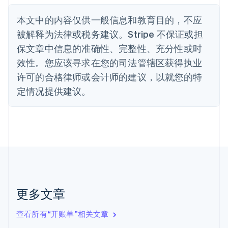
波兰
本文中的内容仅供一般信息和教育目的，不应
English
丹麦
被解释为法律或税务建议。Stripe 不保证或担
English
保文章中信息的准确性、完整性、充分性或时
德国
效性。您应该寻求在您的司法管辖区获得执业
Deutsch
English
法国
许可的合格律师或会计师的建议，以就您的特
Français
English
定情况提供建议。
芬兰
English
Svenska
荷兰
Nederlands
English
加拿大
English
Français
捷克
English
克罗地亚
English
Italiano
更多文章
拉脱维亚
English
查看所有“开账单”相关文章
立陶宛
English