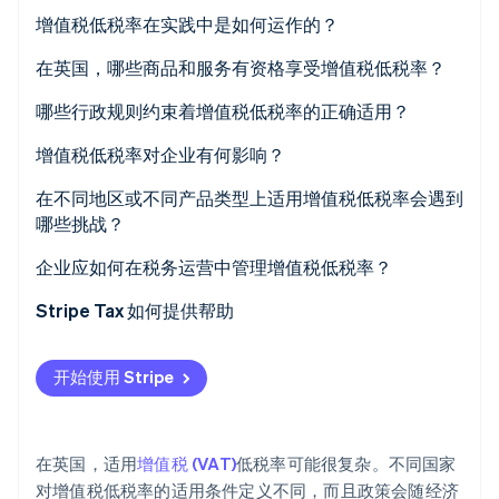
初创企业注册
增值税低税率在实践中是如何运作的？
Climate
在英国，哪些商品和服务有资格享受增值税低税率？
碳移除
Identity
哪些行政规则约束着增值税低税率的正确适用？
在线身份验证
增值税低税率对企业有何影响？
在不同地区或不同产品类型上适用增值税低税率会遇到
哪些挑战？
Stripe Sessions 2026
企业应如何在税务运营中管理增值税低税率？
了解 Stripe 如何为 AI 构建经济基础设施。
立即观看
Stripe Tax 如何提供帮助
开始使用 Stripe
在英国，适用
增值税 (VAT)
低税率可能很复杂。不同国家
对增值税低税率的适用条件定义不同，而且政策会随经济