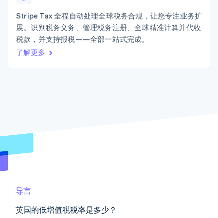
接入 125+ 种支
加密货币
Stripe Sigma
产品路线图
SaaS
付方式
自定义报告
购买
Sessions 年度大会
Stripe Tax 全程自动处理全球税务合规，让您专注业务扩
Terminal
Data Pipeline
招聘
展。识别税务义务、管理税务注册、全球精准计算并代收
线下支付
数据同步
资讯中心
Authorization
资源
税款，并支持报税——全部一站式完成。
Stripe Press
Boost
按行业
了解更多
支付成功率优
应用集成
化
AI 企业
代码示例
Link
创作者经济
开发者博客
联系
加速结账
游戏
API 状态
Financial
酒店、旅游与休闲
联系销售
Connections
保险
成为合作伙伴
关联金融账户
媒体与娱乐
数据
非营利组织
专业服务
公共部门
零售
更多
Product roadmap
了解未来规划
生态系统
导言
Radar
合作伙伴
欺诈防范
英国的低增值税税率是多少？
Stripe App Marketplace
Atlas