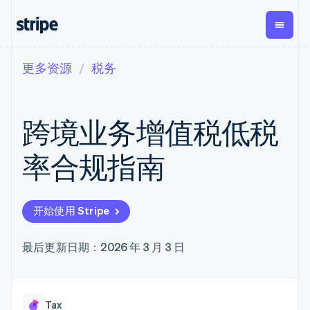
更多资源
税务
按企业阶段
文档
学习
支付
营收
资金管理
平台
易市
大型企业
Stripe 文档
博客
Payments
Billing
Treasury
初创企业
API 参考文档
客户案例
跨境业务增值税低税
在线支付
经常性收入
Con
库与 SDK
指南
企业财务
Managed
Metronome
Stripe Apps
Payments
按用量计费
Global
平台
率合规指南
备案商家解决
Payouts
Subscriptions
Capi
按应用场景
方案
平
支持
向第三方
订阅管理
Payment links
客户
指南
智能体商务
打款
Invoicing
Trea
加密货币
获取支持
无代码支付
一次性或定期
Capital
开始使用 Stripe
平
电子商务
接受线上付款
托管支持方案
企业融资
Checkout
账单
嵌入
嵌入式金融
实施预置结账流程
专业服务
预构建支付界
Crypto
Tax
融服
财务自动化
构建平台或交易市场
最后更新日期：2026 年 3 月 3 日
钱包、稳
面
销售税和增值
Iss
全球化企业
管理订阅
定币发行
Elements
税自动化
实体
应用内支付
提供按用量计费
灵活的 UI 组件
和发卡基
Crypto
Revenue
虚拟
交易市场
发行稳定币支持的支付卡
Onramp
Payment
Recognition
础设施
公司
资金管理
通过智能体配置和管理服
可嵌入的
methods
会计自动化
Tax
平台
务