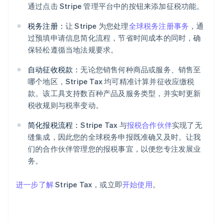
通过点击 Stripe 管理平台中的按钮来添加征税功能。
税务注册：
让 Stripe 为您处理
全球税务注册事务
，通
过预填申请信息简化流程，节省时间成本的同时，确
保轻松遵循当地法规要求。
自动征收税款：
无论您销售何种商品或服务、销售至
阿联酋
哪个地区，Stripe Tax 均可精准计算并征收应缴税
English
爱尔兰
款。该工具支持数百种产品及服务类型，并实时更新
English
税收规则与税率变动。
爱沙尼亚
English
简化报税流程：
Stripe Tax 与
报税合作伙伴
实现了无
奥地利
缝集成，因此您的全球税务申报既准确又及时。让我
Deutsch
English
们的合作伙伴管理您的报税事宜，以便您专注发展业
澳大利亚
务。
English
巴西
Português
English
进一步了解
Stripe Tax，或立即
开始使用
。
保加利亚
English
比利时
Nederlands
Français
Deutsch
English