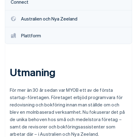
Connect
Identitetsverifiering online
Partner
Stripe App Marketplace
Australien och Nya Zeeland
Plattform
Stripe Sessions 2026
Se hur Stripe bygger den ekonomiska inf
Titta nu
Utmaning
För mer än 30 år sedan var MYOB ett av de första
startup-företagen. Företaget erbjöd programvara för
redovisning och bokföring innan man ställde om och
blev en molnbaserad verksamhet. Nu fokuserar det på
de unika behoven hos små och medelstora företag –
samt de revisorer och bokföringsassistenter som
arbetar där – i Australien och Nya Zeeland.