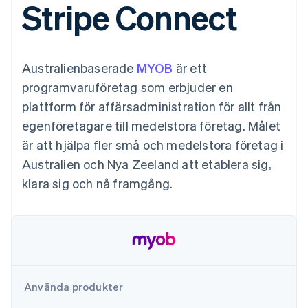
Stripe Connect
Godkännandeoptimeringar
Recognition
Företag
Plattformar
Erbjud
Link
Automatiserad
SaaS
användningsbaserad
Accelererad kassaprocess
redovisning
Produktplan
fakturering
Financial Connections
Stripe Sigma
Sessions årliga
Utfärda stablecoin-
Länkade finanskontodata
Anpassade
konferens
stödda kort
Australienbaserade
MYOB
är ett
rapporter
Karriärer
Tillhandahåll och
Efter bransch
Data Pipeline
Nyhetsrum
hantera tjänster med
programvaruföretag som erbjuder en
Datasynkronisering
Stripe Press
agenter
plattform för affärsadministration för allt från
AI-företag
Kreatörsekonomi
egenföretagare till medelstora företag. Målet
Spel
är att hjälpa fler små och medelstora företag i
Besöksnäring, resor
Kontakt
Mer
Resurser
och fritid
Australien och Nya Zeeland att etablera sig,
Product roadmap
Försäkringsbolag
Kontakta säljteamet
Se vad som kommer härnäst
Media och
Appintegrationer
klara sig och nå framgång.
Bli partner
underhållning
Kodexempel
Radar
Ideella organisationer
Utvecklarblogg
Bedrägeribekämpning
Professionella tjänster
API-status
Offentlig sektor
Atlas
Detaljhandel
Bolagsbildning för startups
Climate
Koldioxidinfångning
Använda produkter
Ecosystem
Identity