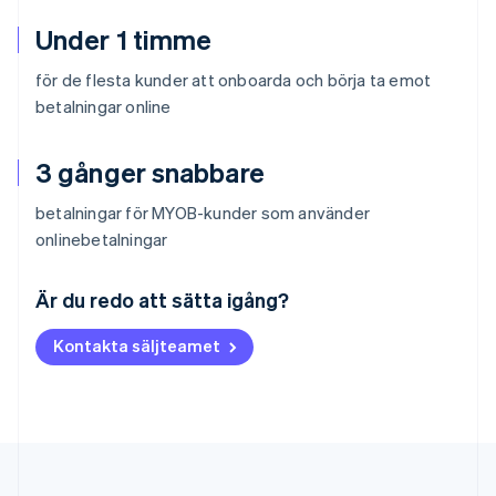
Under 1 timme
för de flesta kunder att onboarda och börja ta emot
betalningar online
3 gånger snabbare
betalningar för MYOB-kunder som använder
onlinebetalningar
Australien
English
Är du redo att sätta igång?
Belgien
Nederlands
Français
Deutsch
English
Kontakta säljteamet
Brasilien
Português
English
Bulgarien
English
Cypern
English
Danmark