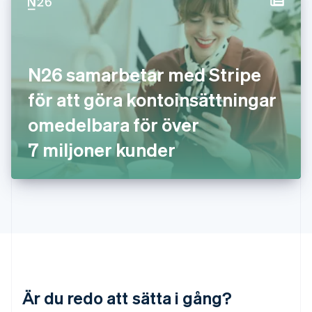
Italiano
English
Japan
日本語
English
Kanada
English
Français
N26 samarbetar med Stripe
Kroatien
English
Italiano
för att göra kontoinsättningar
Lettland
English
omedelbara för över
Liechtenstein
7 miljoner kunder
Deutsch
English
Litauen
English
Luxemburg
Français
Deutsch
English
Malaysia
English
简体中文
Malta
English
Mexiko
Español
English
Är du redo att sätta i gång?
Nederländerna