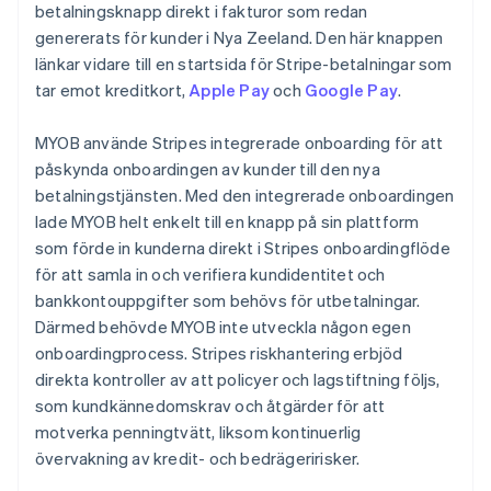
betalningsknapp direkt i fakturor som redan
genererats för kunder i Nya Zeeland. Den här knappen
länkar vidare till en startsida för Stripe-betalningar som
tar emot kreditkort,
Apple Pay
och
Google Pay
.
MYOB använde Stripes integrerade onboarding för att
påskynda onboardingen av kunder till den nya
betalningstjänsten. Med den integrerade onboardingen
lade MYOB helt enkelt till en knapp på sin plattform
som förde in kunderna direkt i Stripes onboardingflöde
för att samla in och verifiera kundidentitet och
bankkontouppgifter som behövs för utbetalningar.
Därmed behövde MYOB inte utveckla någon egen
onboardingprocess. Stripes riskhantering erbjöd
direkta kontroller av att policyer och lagstiftning följs,
som kundkännedomskrav och åtgärder för att
motverka penningtvätt, liksom kontinuerlig
övervakning av kredit- och bedrägeririsker.