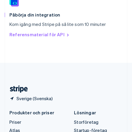
English
Sverige
Svenska
English
Påbörja din integration
Thailand
Kom igång med Stripe på så lite som 10 minuter
ไทย
English
Tjeckien
Referensmaterial för API
English
Tyskland
Deutsch
English
Ungern
English
USA
English
Español
简体中文
Österrike
Deutsch
English
Sverige (Svenska)
Produkter och priser
Lösningar
Priser
Storföretag
Atlas
Startup-företag