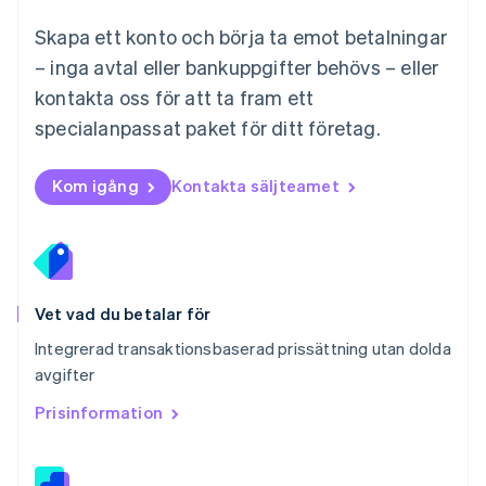
Nederlands
English
Norge
Skapa ett konto och börja ta emot betalningar
English
– inga avtal eller bankuppgifter behövs – eller
Nya Zeeland
kontakta oss för att ta fram ett
English
Polen
specialanpassat paket för ditt företag.
English
Portugal
Português
English
Kom igång
Kontakta säljteamet
Rumänien
English
Schweiz
Deutsch
Français
Italiano
English
Singapore
English
简体中文
Vet vad du betalar för
Slovakien
Integrerad transaktionsbaserad prissättning utan dolda
English
avgifter
Slovenien
English
Italiano
Prisinformation
Spanien
Español
English
Storbritannien