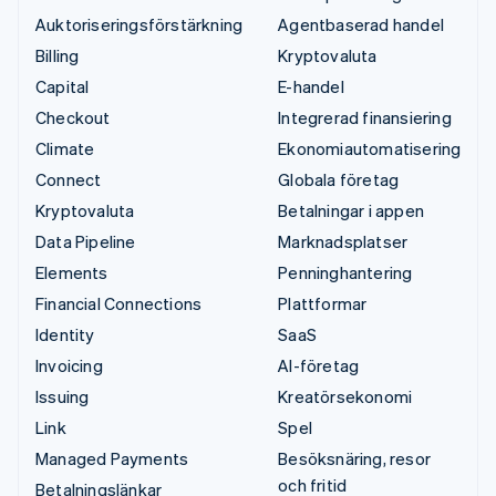
Auktoriseringsförstärkning
Agentbaserad handel
Billing
Kryptovaluta
Capital
E-handel
Checkout
Integrerad finansiering
Climate
Ekonomiautomatisering
Connect
Globala företag
Kryptovaluta
Betalningar i appen
Data Pipeline
Marknadsplatser
Elements
Penninghantering
Financial Connections
Plattformar
Identity
SaaS
Invoicing
AI-företag
Issuing
Kreatörsekonomi
Link
Spel
Managed Payments
Besöksnäring, resor
och fritid
Betalningslänkar