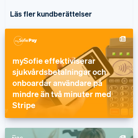
English
Estland
Läs fler kundberättelser
English
Fastlandskina
简体中文
English
Finland
English
Svenska
Frankrike
Français
English
Förenade Arabemiraten
mySofie effektiviserar
English
sjukvårdsbetalningar och
Gibraltar
English
onboardar användare på
Grekland
English
mindre än två minuter med
Hongkong SAR, Kina
Stripe
English
简体中文
Indien
English
Irland
English
Italien