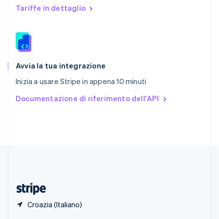
English
Tariffe in dettaglio
Singapore
English
简体中文
Slovacchia
English
Slovenia
English
Italiano
Avvia la tua integrazione
Spagna
Inizia a usare Stripe in appena 10 minuti
Español
English
Stati Uniti
Documentazione di riferimento dell'API
English
Español
简体中文
Svezia
Svenska
English
Svizzera
Deutsch
Français
Italiano
English
Thailandia
ไทย
English
Ungheria
English
Croazia (Italiano)