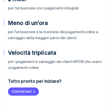
per l'attivazione con i pagamenti integrati
Meno di un'ora
per l'attivazione e la ricezione dei pagamenti online a
vantaggio della maggior parte dei clienti
Velocità triplicata
per i pagamenti a vantaggio dei clienti MYOB che usano
i pagamenti online
Australia
Tutto pronto per iniziare?
English
Austria
Contattaci
Deutsch
English
Belgio
Nederlands
Français
Deutsch
English
Brasile