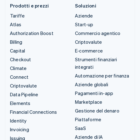
Prodotti e prezzi
Soluzioni
Tariffe
Aziende
Atlas
Start-up
Authorization Boost
Commercio agentico
Billing
Criptovalute
Capital
E-commerce
Checkout
Strumenti finanziari
integrati
Climate
Automazione per finanza
Connect
Aziende globali
Criptovalute
Pagamenti in-app
Data Pipeline
Marketplace
Elements
Gestione del denaro
Financial Connections
Piattaforme
Identity
SaaS
Invoicing
Aziende di IA
Issuing