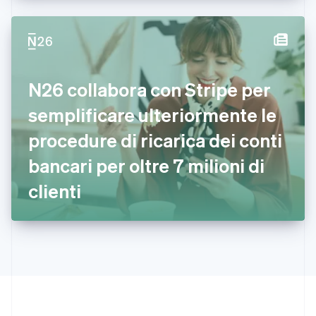
Deutsch
English
Giappone
日本語
English
Gibilterra
English
Grecia
N26 collabora con Stripe per
English
India
semplificare ulteriormente le
English
Irlanda
procedure di ricarica dei conti
English
bancari per oltre 7 milioni di
Italia
Italiano
English
clienti
Lettonia
English
Liechtenstein
Deutsch
English
Lituania
English
Lussemburgo
Français
Deutsch
English
Malaysia