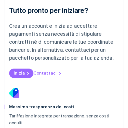
English
简体中文
Tutto pronto per iniziare?
Malta
English
Messico
Crea un account e inizia ad accettare
Español
English
Norvegia
pagamenti senza necessità di stipulare
English
contratti né di comunicare le tue coordinate
Nuova Zelanda
bancarie. In alternativa, contattaci per un
English
Paesi Bassi
pacchetto personalizzato per la tua azienda.
Nederlands
English
Polonia
English
Inizia
Contattaci
Portogallo
Português
English
RAS di Hong Kong, Cina
English
简体中文
Regno Unito
English
Massima trasparenza dei costi
Repubblica Ceca
Tariffazione integrata per transazione, senza costi
English
occulti
Romania