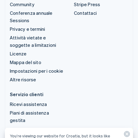
Community
Stripe Press
Conferenza annuale
Contattaci
Sessions
Privacy e termini
Attività vietate e
soggette a limitazioni
Licenze
Mappa del sito
Impostazioni per i cookie
Altre risorse
Servizio clienti
Ricevi assistenza
Piani di assistenza
gestita
You’re viewing our website for Croatia, but it looks like
© 2026 Stripe, LLC