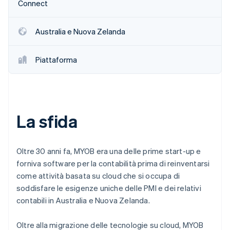
Connect
Scopri cosa ti aspetta
Radar
Ecosistema
Australia e Nuova Zelanda
Prevenzione delle frodi
Partner
Atlas
Stripe App Marketplace
Costituzione di start-up
Piattaforma
Climate
Rimozione del carbonio
Identity
Verifica online dell'identità
La sfida
Oltre 30 anni fa, MYOB era una delle prime start-up e
forniva software per la contabilità prima di reinventarsi
Stripe Sessions 2026
come attività basata su cloud che si occupa di
Scopri come Stripe sta costruendo l'infrastruttura economi
Guarda ora
soddisfare le esigenze uniche delle PMI e dei relativi
contabili in Australia e Nuova Zelanda.
Oltre alla migrazione delle tecnologie su cloud, MYOB