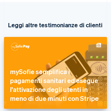
Português
English
Bulgaria
English
Canada
English
Français
Leggi altre testimonianze di clienti
Cina continentale
简体中文
English
Cipro
English
Croazia
English
Italiano
Danimarca
English
Emirati Arabi Uniti
mySofie semplifica i
English
Estonia
pagamenti sanitari ed esegue
English
l'attivazione degli utenti in
Finlandia
English
Svenska
meno di due minuti con Stripe
Francia
Français
English
Germania