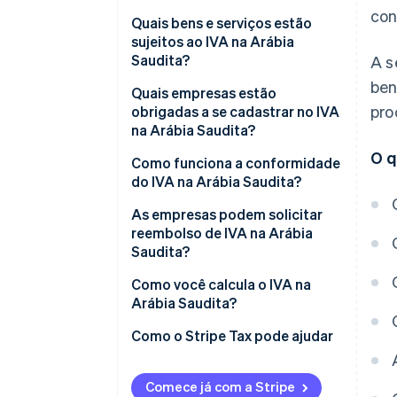
con
Quais bens e serviços estão
sujeitos ao IVA na Arábia
Saudita?
A s
ben
Mercadorias padrão
Quais empresas estão
pro
obrigadas a se cadastrar no IVA
Mercadorias com taxa zero
na Arábia Saudita?
O q
Mercadorias isentas
Como funciona a conformidade
do IVA na Arábia Saudita?
Mercadorias mistas
Declaração de IVA e
As empresas podem solicitar
pagamentos
reembolso de IVA na Arábia
Saudita?
Requisitos de faturamento
Como você calcula o IVA na
Manutenção de registros e
Arábia Saudita?
auditorias
Como o Stripe Tax pode ajudar
Penalidades
Comece já com a Stripe