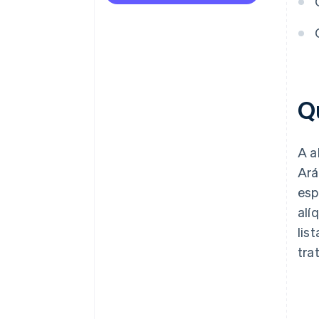
Q
A a
Ará
esp
alí
lis
tra