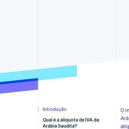
Authorization Boost
Otimizações de aceitação
Link
Checkout acelerado
Financial Connections
Dados de contas vinculadas
Introdução
O i
Ará
Qual é a alíquota de IVA da
Arábia Saudita?
alí