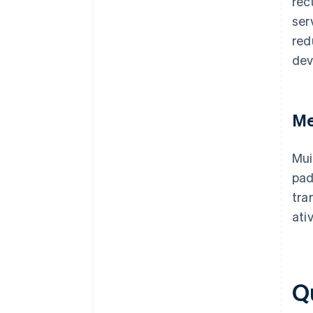
rec
ser
red
dev
Me
Mui
pad
tra
ati
Q