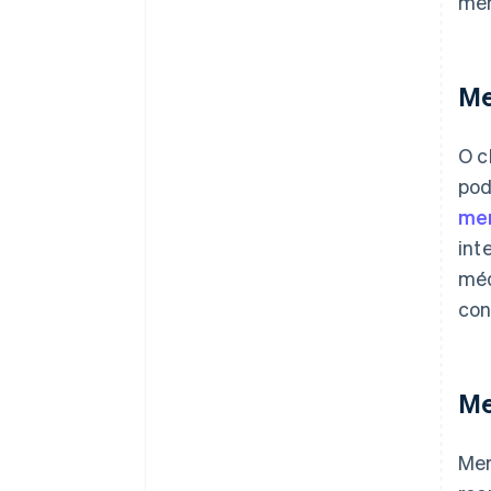
men
Me
O c
pod
mer
int
méd
con
Me
Mer