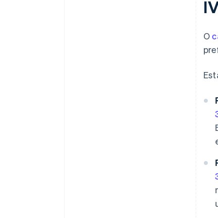
I
O
c
pre
Est