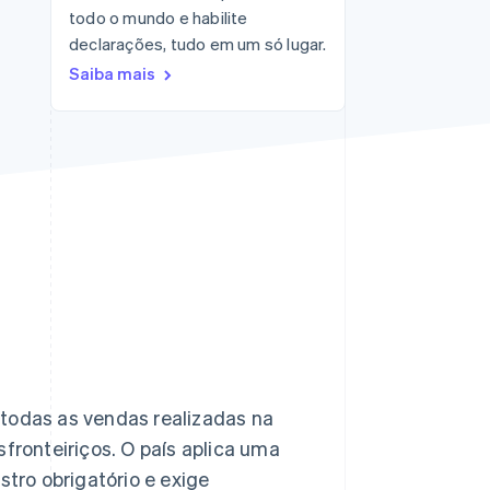
todo o mundo e habilite
declarações, tudo em um só lugar.
Stripe Sessions 2026
Saiba mais
Veja como a Stripe está
construindo a
infraestrutura
econômica da IA.
Assista agora
 todas as vendas realizadas na
sfronteiriços. O país aplica uma
istro obrigatório e exige