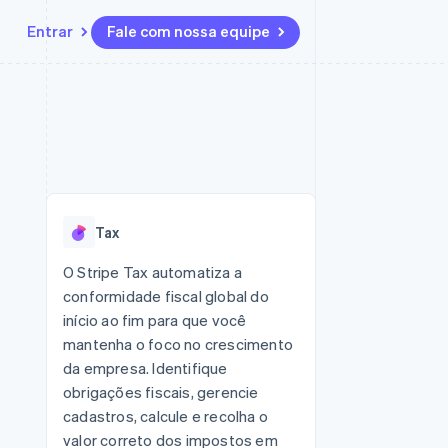
Entrar
Fale com nossa equipe
Recursos
Ecossistema
Contato
 marketplaces
Mais
Integrações de aplicativos
Parceiros
Fale com a equipe de vendas
Product roadmap
sões
Exemplos de códigos
Stripe App Marketplace
Seja um parceiro
Veja o que está chegando
ara plataformas
Blog de desenvolvedores
 platforms
zer
Status da API
Radar
ceiros
Prevenção de fraudes
Tax
Atlas
ativos
 e virtuais
Incorporação de startups
O Stripe Tax automatiza a
conformidade fiscal global do
Climate
Remoção de carbono
início ao fim para que você
mantenha o foco no crescimento
Identity
Verificação de identidade
da empresa. Identifique
obrigações fiscais, gerencie
cadastros, calcule e recolha o
valor correto dos impostos em