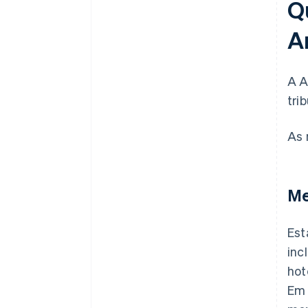
Qu
A
A A
tri
As 
Me
Est
inc
hot
Em 