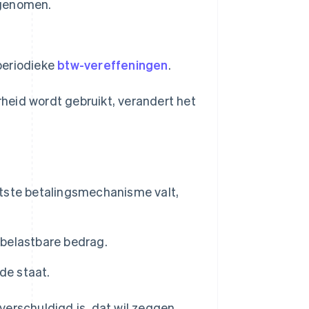
pgenomen.
 periodieke
btw-vereffeningen
.
heid wordt gebruikt, verandert het
litste betalingsmechanisme valt,
 belastbare bedrag.
de staat.
verschuldigd is, dat wil zeggen