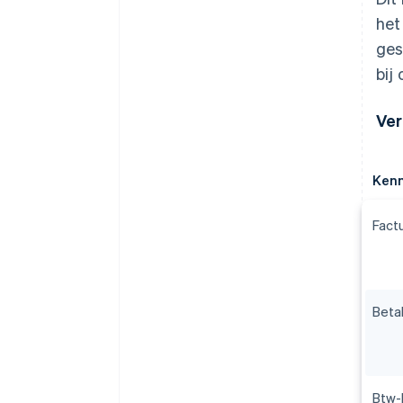
het
ges
bij
Ver
Ken
Factu
Betal
Btw-