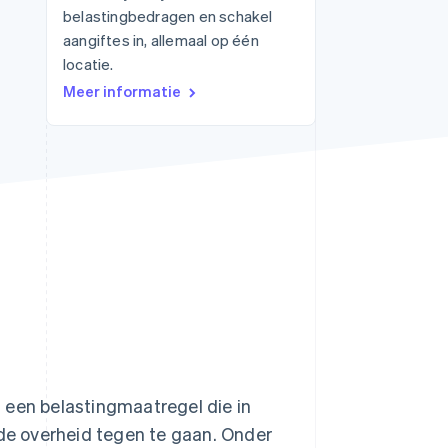
belastingbedragen en schakel
aangiftes in, allemaal op één
locatie.
Stripe Sessions 2026
Meer informatie
Ontdek hoe Stripe de
economische
infrastructuur voor AI
bouwt.
Nu bekijken
 een belastingmaatregel die in
 de overheid tegen te gaan. Onder