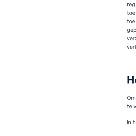
reg
toe
toe
gep
ver
ver
H
Om 
te 
In 