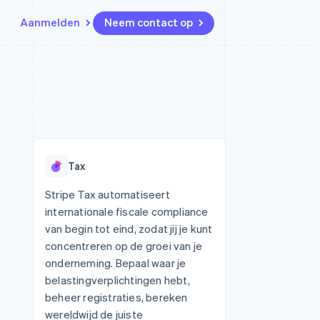
Aanmelden
Neem contact op
Bronnen
Ecosysteem
Contact
marktplaatsen
Meer
App-integraties
Partners
Neem contact op
Product roadmap
Voorbeelden van code
Stripe App Marketplace
Partner worden
Ontdek wat er in het verschiet
or platforms
Developerblog
ligt
r platforms
API-status
financiële
Radar
Tax
Fraudepreventie
tuele kaarten
Atlas
ing
Stripe Tax automatiseert
Oprichting van een start-up
internationale fiscale compliance
Climate
van begin tot eind, zodat jij je kunt
CO₂-verwijdering
concentreren op de groei van je
Identity
onderneming. Bepaal waar je
Online identiteitsverificatie
belastingverplichtingen hebt,
beheer registraties, bereken
wereldwijd de juiste