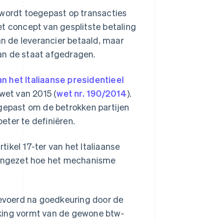
 wordt toegepast op transacties
et concept van gesplitste betaling
an de leverancier betaald, maar
an de staat afgedragen.
van het Italiaanse presidentieel
swet van 2015 (
wet nr. 190/2014
).
ngepast om de betrokken partijen
eter te definiëren.
rtikel 17-ter van het Italiaanse
teengezet hoe het mechanisme
gevoerd na goedkeuring door de
jking vormt van de gewone btw-