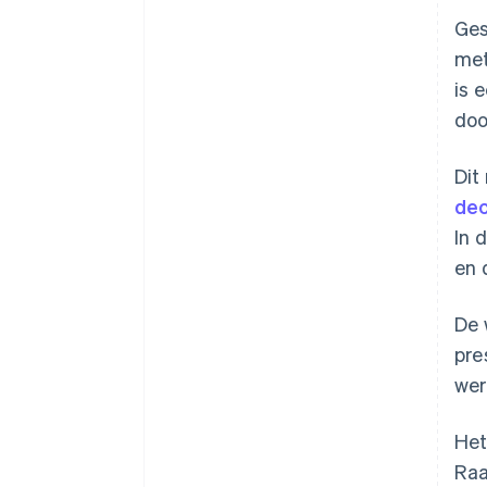
Ges
met
is 
doo
Dit
dec
In 
en 
De 
pre
wer
Het
Raa