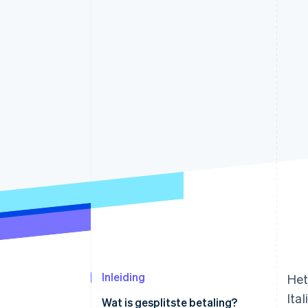
Link
Versneld afrekenen
Financial Connections
Data gekoppelde rekeningen
Inleiding
Het
Ita
Wat is gesplitste betaling?