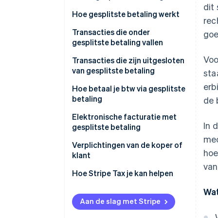
dit
Hoe gesplitste betaling werkt
rec
Transacties die onder
goe
gesplitste betaling vallen
Voo
Transacties die zijn uitgesloten
van gesplitste betaling
sta
erb
Wat is het verschil tussen
Hoe betaal je btw via gesplitste
verlegging en gesplitste
betaling
de 
betaling?
Elektronische facturatie met
In 
gesplitste betaling
mec
Hoe boek je een factuur met
Verplichtingen van de koper of
hoe
gesplitste betalingen in het btw-
klant
register?
van
Hoe Stripe Tax je kan helpen
Wat
Aan de slag met Stripe