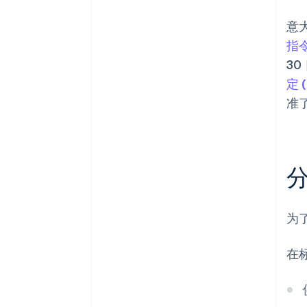
意
指
30
定 
准
为
在