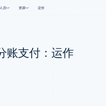
人员
资源
定价
景
指南
按行业
公司
资金管理
平台和交易市
商务
持
接受线上付款
AI 企业
产品路线图
Global Payouts
Connect
币
持方案
实施预建结账流程
创作者经济
Sessions 年度大会
向第三方打款
平台支付
务
务
构建平台或交易市场
游戏
招聘
Crypto
分账支付：运作
金融
管理订阅
酒店、旅游与休闲
新闻编辑室
钱包、稳定币发行和发卡基础设
动化
提供按用量计费
保险
Stripe Press
施
企业
发行稳定币支持的支付卡
媒体与娱乐
支付
使用代理预配和管理服务
非营利组织
场
专业服务
理
公共部门
零售
化
on