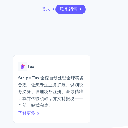
登录
联系销售
资源
生态系统
联系
场
更多
应用程序集成
合作伙伴
联系销售
Product roadmap
代码示例
Stripe App Marketplace
成为合作伙伴
了解未来规划
开发者博客
API 状态
Radar
欺诈防范
Tax
Atlas
初创企业注册
Stripe Tax 全程自动处理全球税务
合规，让您专注业务扩展。识别税
Climate
碳移除
务义务、管理税务注册、全球精准
计算并代收税款，并支持报税——
全部一站式完成。
了解更多