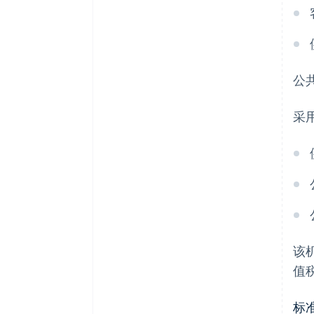
公
采
该
值
标