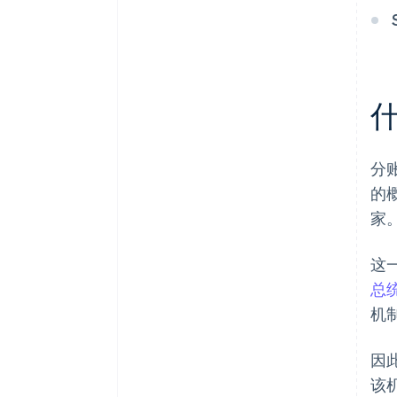
分
的
家
这
总统
机
因
该