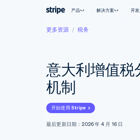
产品
解决方案
开发
更多资源
税务
按企业阶段
文档
学习
按应用场
支持
支付
营收
大型企业
Stripe 文档
博客
智能体
获取支
Payments
Billing
初创企业
API 参考文档
客户案例
加密货
管理支
在线支付
经常性收入
库与 SDK
指南
电子商
专业服
Payment links
Metronome
Stripe Apps
意大利增值税
嵌入式
无代码支付
按用量计费
财务自
Checkout
Subscriptions
全球化
预构建支付界面
订阅管理
应用内
机制
Elements
Invoicing
交易市
灵活的 UI 组件
一次性或定期账单
资金管
支付方式
Tax
平台
Access to 125+
销售税和增值税自动
SaaS
Terminal
Revenue Recogniti
开始使用 Stripe
线下支付
会计自动化
Authorization Boost
Stripe Sigma
支付成功率优化
自定义报告
最后更新日期：2026 年 4 月 16 日
Link
Data Pipeline
加速结账
数据同步