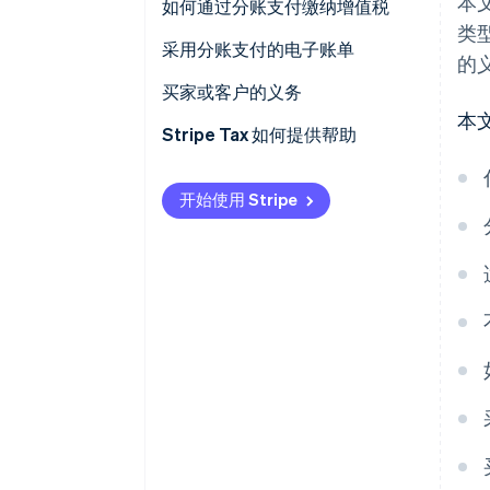
本
反向征收与分账支付有何区别？
如何通过分账支付缴纳增值税
类
采用分账支付的电子账单
的
如何在销售增值税登记簿中记录
买家或客户的义务
分账支付账单？
本
Stripe Tax 如何提供帮助
开始使用 Stripe