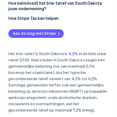
Hoe beïnvloedt het btw-tarief van South Dakota
jouw onderneming?
Verkopers op afstand
Hoe Stripe Tax kan helpen
Dienstverlenende ondernemingen
Aan de slag met Stripe
Horeca en voedselvoorziening
Het btw-tarief in South Dakota is
4,2%
in de hele staat
vanaf 2026. Veel steden in South Dakota voegen een
gemeentelijke belasting toe van maximaal 2,0%
bovenop het staatstarief, dus het typische
gecombineerde tarief varieert van 4,2% tot 6,2%.
Sommige gemeenten heffen ook een gemeentelijke
belasting op de bruto-inkomsten (MGRT) op bepaalde
aankoopcategorieën, zoals alcoholische dranken,
restaurants en overnachtingen, wat het
gecombineerde tarief op maximaal 7,2% brengt.