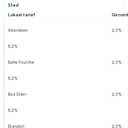
Stad
Lokaal tarief
Gecomb
Aberdeen
2,0%
6,2%
Belle Fourche
2,0%
6,2%
Box Elder
2,0%
6,2%
Brandon
2,0%