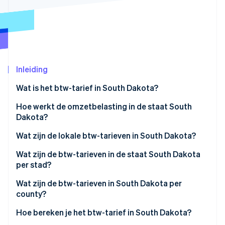
Oprichting van een start-up
Climate
Ecosysteem
CO₂-verwijdering
Partners
Identity
Stripe App Marketplace
Online identiteitsverificatie
Inleiding
Wat is het btw-tarief in South Dakota?
Hoe werkt de omzetbelasting in de staat South
Stripe Sessions 2026
Dakota?
Ontdek hoe Stripe de economische infrastructuu
Wat zijn de lokale btw-tarieven in South Dakota?
Nu bekijken
Bereik btw-tarief South Dakota 2026
Wat zijn de btw-tarieven in de staat South Dakota
per stad?
Wat zijn de btw-tarieven in South Dakota per
county?
Hoe bereken je het btw-tarief in South Dakota?