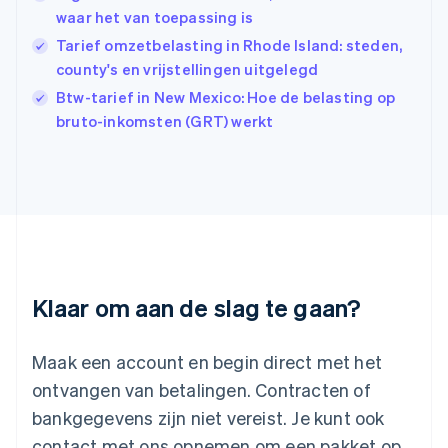
waar het van toepassing is
English
简体中文
Ierland
Tarief omzetbelasting in Rhode Island: steden,
English
county's en vrijstellingen uitgelegd
India
Btw-tarief in New Mexico: Hoe de belasting op
English
Italië
bruto-inkomsten (GRT) werkt
Italiano
English
Japan
日本語
English
Kroatië
English
Italiano
Letland
English
Liechtenstein
Deutsch
English
Klaar om aan de slag te gaan?
Litouwen
English
Luxemburg
Maak een account en begin direct met het
Français
Deutsch
English
ontvangen van betalingen. Contracten of
Maleisië
bankgegevens zijn niet vereist. Je kunt ook
English
简体中文
contact met ons opnemen om een pakket op
Malta