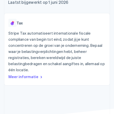
Toegang tot meer
Data Pipeline
Bedrijf
Laatst bijgewerkt op 1 juni 2026
Marktplaatsen
Gegevenssynchronisatie
dan 125
Geldbeheer
Facturatie naar gebruik
Terminal
Productroadmap
Platforms
bieden
Fysieke betalingen
Jaarlijks congres
SaaS
Betaalkaarten uitgeven
Authorization
Sessions
die door stablecoins
Tax
Boost
Vacatures
worden gedekt
Optimaliseer de
Stripe Newsroom
Diensten voorzien en
Stripe Tax automatiseert internationale fiscale
acceptatie
Stripe Press
beheren met agents
Per branche
compliance van begin tot eind, zodat jij je kunt
Link
Versneld afrekenen
concentreren op de groei van je onderneming. Bepaal
Financial
AI-bedrijven
waar je belastingverplichtingen hebt, beheer
Connections
Creator economy
Contact
Bronnen
registraties, bereken wereldwijd de juiste
Data gekoppelde
Gaming
rekeningen
Horeca, reizen en vrije
belastingbedragen en schakel aangiftes in, allemaal op
Neem contact op
tijd
App-integraties
Partner worden
één locatie.
Verzekering
Voorbeelden van code
Media en entertainment
Developerblog
Meer informatie
API-status
Meer
Non-profitorganisaties
Product roadmap
Ontdek wat er in het verschiet ligt
Professionele
dienstverlening
Radar
Publieke sector
Fraudepreventie
Detailhandel
Atlas