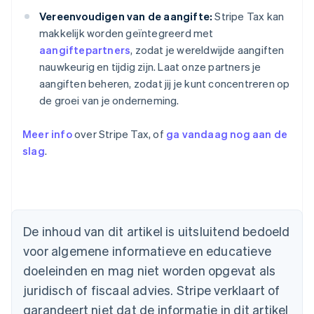
Vereenvoudigen van de aangifte:
Stripe Tax kan
makkelijk worden geïntegreerd met
aangiftepartners
, zodat je wereldwijde aangiften
nauwkeurig en tijdig zijn. Laat onze partners je
aangiften beheren, zodat jij je kunt concentreren op
de groei van je onderneming.
Meer info
over Stripe Tax, of
ga vandaag nog aan de
slag
.
Australië
De inhoud van dit artikel is uitsluitend bedoeld
English
voor algemene informatieve en educatieve
België
doeleinden en mag niet worden opgevat als
Nederlands
Français
Deutsch
English
Brazilië
juridisch of fiscaal advies. Stripe verklaart of
Português
English
garandeert niet dat de informatie in dit artikel
Bulgarije