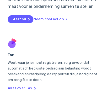
English
maat voor je onderneming samen te stellen.
Mexico
Español
English
Nederland
Start nu
Neem contact op
Nederlands
English
Nieuw-Zeeland
English
Noorwegen
English
Oostenrijk
Deutsch
English
Tax
Polen
English
Weet waar je je moet registreren, zorg ervoor dat
Portugal
automatisch het juiste bedrag aan belasting wordt
Português
English
berekend en raadpleeg de rapporten die je nodig hebt
Roemenië
om aangifte te doen.
English
Singapore
Alles over Tax
English
简体中文
Slovenië
English
Italiano
Slowakije