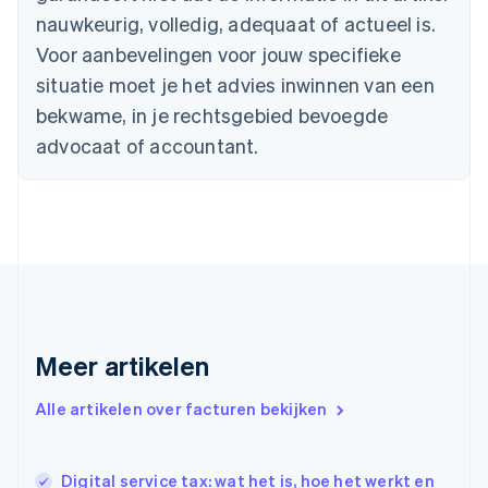
nauwkeurig, volledig, adequaat of actueel is.
English
Canada
Voor aanbevelingen voor jouw specifieke
English
Français
situatie moet je het advies inwinnen van een
Cyprus
English
bekwame, in je rechtsgebied bevoegde
Denemarken
advocaat of accountant.
English
Duitsland
Deutsch
English
Estland
English
Finland
English
Svenska
Frankrijk
Français
English
Gibraltar
Meer artikelen
English
Griekenland
Alle artikelen over facturen bekijken
English
Hongarije
English
Digital service tax: wat het is, hoe het werkt en
Hongkong SAR, China