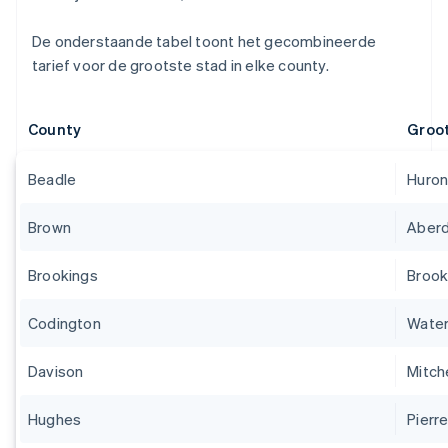
De onderstaande tabel toont het gecombineerde
tarief voor de grootste stad in elke county.
County
Groo
Beadle
Huro
Brown
Aber
Brookings
Brook
Codington
Wate
Davison
Mitche
Hughes
Pierr