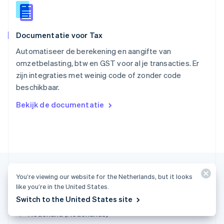
English
Spanje
Español
English
Documentatie voor Tax
Thailand
ไทย
English
Automatiseer de berekening en aangifte van
Tsjechië
omzetbelasting, btw en GST voor al je transacties. Er
English
zijn integraties met weinig code of zonder code
Vasteland van China
beschikbaar.
简体中文
English
Verenigd Koninkrijk
Bekijk de documentatie
English
Verenigde Arabische Emiraten
English
Verenigde Staten
English
Español
简体中文
Zweden
Svenska
English
You’re viewing our website for the Netherlands, but it looks
Zwitserland
like you’re in the United States.
Deutsch
Français
Italiano
English
Switch to the United States site
Nederland (Nederlands)