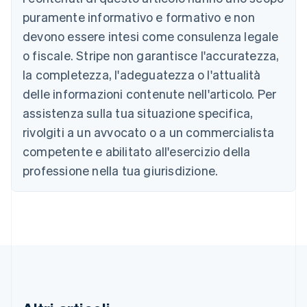
puramente informativo e formativo e non
Australia
devono essere intesi come consulenza legale
English
o fiscale. Stripe non garantisce l'accuratezza,
Austria
la completezza, l'adeguatezza o l'attualità
Deutsch
English
Belgio
delle informazioni contenute nell'articolo. Per
Nederlands
Français
Deutsch
English
assistenza sulla tua situazione specifica,
Brasile
Português
English
rivolgiti a un avvocato o a un commercialista
Bulgaria
competente e abilitato all'esercizio della
English
Canada
professione nella tua giurisdizione.
English
Français
Cina continentale
简体中文
English
Cipro
English
Croazia
English
Italiano
Danimarca
English
Emirati Arabi Uniti