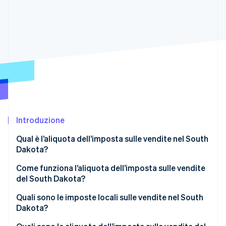
Scopri cosa ti aspetta
Radar
Ecosistema
Prevenzione delle frodi
Partner
Atlas
Stripe App Marketplace
Costituzione di start-up
Climate
Rimozione del carbonio
Identity
Verifica online dell'identità
Introduzione
Qual è l’aliquota dell’imposta sulle vendite nel South
Dakota?
Stripe Sessions 2026
Come funziona l’aliquota dell’imposta sulle vendite
Scopri come Stripe sta costruendo l'infrastruttura economi
del South Dakota?
Guarda ora
Quali sono le imposte locali sulle vendite nel South
Dakota?