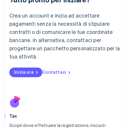
English
Liechtenstein
Crea un account e inizia ad accettare
Deutsch
English
Lituania
pagamenti senza la necessità di stipulare
English
contratti o di comunicare le tue coordinate
Lussemburgo
bancarie. In alternativa, contattaci per
Français
Deutsch
English
progettare un pacchetto personalizzato per la
Malaysia
English
简体中文
tua attività.
Malta
English
Messico
Inizia ora
Contattaci
Español
English
Norvegia
English
Nuova Zelanda
English
Paesi Bassi
Nederlands
English
Tax
Polonia
English
Scopri dove effettuare la registrazione, riscuoti
Portogallo