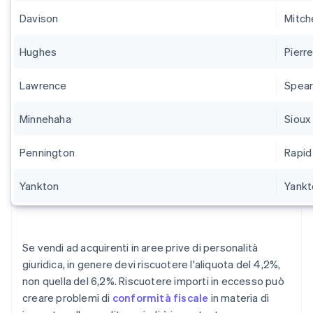
Davison
Mitche
Hughes
Pierr
Lawrence
Spear
Minnehaha
Sioux 
Pennington
Rapid
Yankton
Yankt
Se vendi ad acquirenti in aree prive di personalità
giuridica, in genere devi riscuotere l'aliquota del 4,2%,
non quella del 6,2%. Riscuotere importi in eccesso può
creare problemi di
conformità fiscale
in materia di