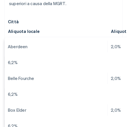
superiori a causa della MGRT.
Città
Aliquota locale
Aliquo
Aberdeen
2,0%
6,2%
Belle Fourche
2,0%
6,2%
Box Elder
2,0%
6,2%