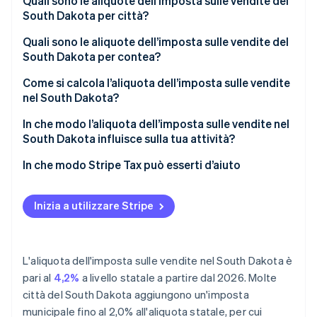
Intervallo dell’imposta sulle vendite nel South
Quali sono le aliquote dell’imposta sulle vendite del
Dakota nel 2026
South Dakota per città?
Quali sono le aliquote dell’imposta sulle vendite del
South Dakota per contea?
Come si calcola l’aliquota dell’imposta sulle vendite
nel South Dakota?
In che modo l’aliquota dell’imposta sulle vendite nel
South Dakota influisce sulla tua attività?
Venditori a distanza
In che modo Stripe Tax può esserti d’aiuto
Attività di servizi
Inizia a utilizzare Stripe
Settore alberghiero e ristorazione
L'aliquota dell'imposta sulle vendite nel South Dakota è
pari al
4,2%
a livello statale a partire dal 2026. Molte
città del South Dakota aggiungono un'imposta
municipale fino al 2,0% all'aliquota statale, per cui