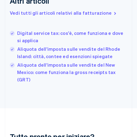
Altri articoli
English
Estonia
Vedi tutti gli articoli relativi alla fatturazione
English
Finlandia
English
Svenska
Digital service tax: cos'è, come funziona e dove
Francia
si applica
Français
English
Aliquota dell'imposta sulle vendite del Rhode
Germania
Island: città, contee ed esenzioni spiegate
Deutsch
English
Giappone
Aliquota dell'imposta sulle vendite del New
日本語
English
Mexico: come funziona la gross receipts tax
Gibilterra
(GRT)
English
Grecia
English
India
English
Irlanda
English
Italia
Italiano
English
Tutto pronto per iniziare?
Lettonia