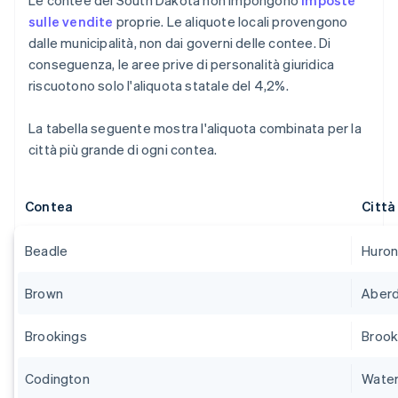
Le contee del South Dakota non impongono
imposte
sulle vendite
proprie. Le aliquote locali provengono
dalle municipalità, non dai governi delle contee. Di
conseguenza, le aree prive di personalità giuridica
riscuotono solo l'aliquota statale del 4,2%.
La tabella seguente mostra l'aliquota combinata per la
città più grande di ogni contea.
Contea
Città
Beadle
Huro
Brown
Aber
Brookings
Brook
Codington
Wate