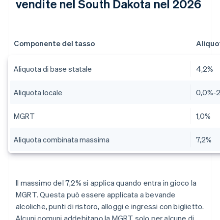
vendite nel South Dakota nel 2026
Componente del tasso
Aliquo
Aliquota di base statale
4,2%
Aliquota locale
0,0%-
MGRT
1,0%
Aliquota combinata massima
7,2%
Il massimo del 7,2% si applica quando entra in gioco la
MGRT. Questa può essere applicata a bevande
alcoliche, punti di ristoro, alloggi e ingressi con biglietto.
Alcuni comuni addebitano la MGRT solo per alcune di