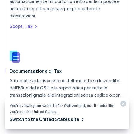
automaticamente l'importo corretto per le imposte e
Português
English
accedi ai report necessari per presentare le
RAS di Hong Kong, Cina
dichiarazioni.
English
简体中文
Regno Unito
Scopri Tax
English
Repubblica Ceca
English
Romania
English
Singapore
English
简体中文
Documentazione di Tax
Slovacchia
English
Automatizza la riscossione dell'imposta sulle vendite,
Slovenia
dell'IVA e della GST e la reportistica per tutte le
English
Italiano
transazioni grazie alle integrazioni senza codice o con
Spagna
poco codice disponibili.
Español
English
You’re viewing our website for Switzerland, but it looks like
Stati Uniti
you’re in the United States.
Consulta la documentazione
English
Español
简体中文
Switch to the United States site
Svezia
Svenska
English
Svizzera