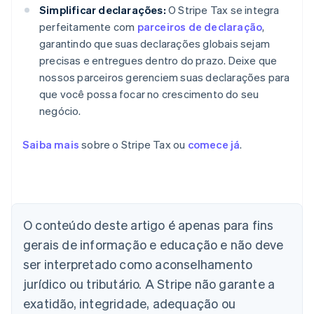
Simplificar declarações:
O Stripe Tax se integra
perfeitamente com
parceiros de declaração
,
garantindo que suas declarações globais sejam
precisas e entregues dentro do prazo. Deixe que
nossos parceiros gerenciem suas declarações para
que você possa focar no crescimento do seu
negócio.
Saiba mais
sobre o Stripe Tax ou
comece já
.
O conteúdo deste artigo é apenas para fins
gerais de informação e educação e não deve
Alemanha
Deutsch
English
ser interpretado como aconselhamento
Austrália
jurídico ou tributário. A Stripe não garante a
English
Áustria
exatidão, integridade, adequação ou