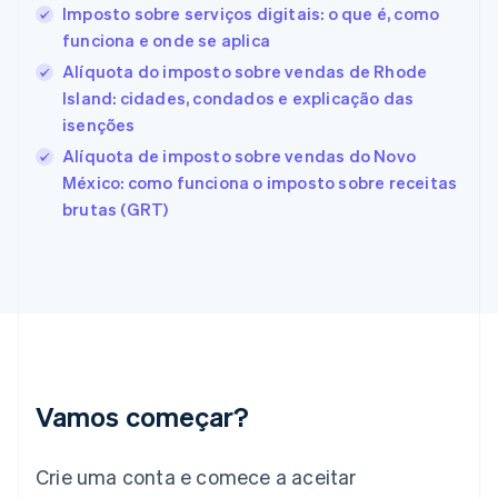
English
Italiano
Imposto sobre serviços digitais: o que é, como
Espanha
funciona e onde se aplica
Español
English
Estados Unidos
Alíquota do imposto sobre vendas de Rhode
English
Español
简体中文
Island: cidades, condados e explicação das
Estônia
isenções
English
Alíquota de imposto sobre vendas do Novo
Finlândia
México: como funciona o imposto sobre receitas
English
Svenska
França
brutas (GRT)
Français
English
Gibraltar
English
Grécia
English
Hungria
English
Índia
English
Vamos começar?
Irlanda
English
Crie uma conta e comece a aceitar
Itália