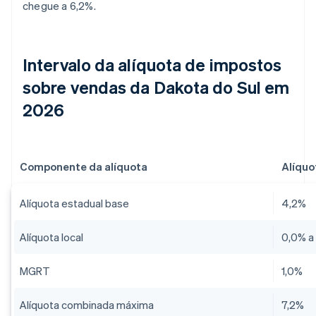
chegue a 6,2%.
Intervalo da alíquota de impostos
sobre vendas da Dakota do Sul em
2026
Componente da alíquota
Alíquo
Alíquota estadual base
4,2%
Alíquota local
0,0% a
MGRT
1,0%
Alíquota combinada máxima
7,2%