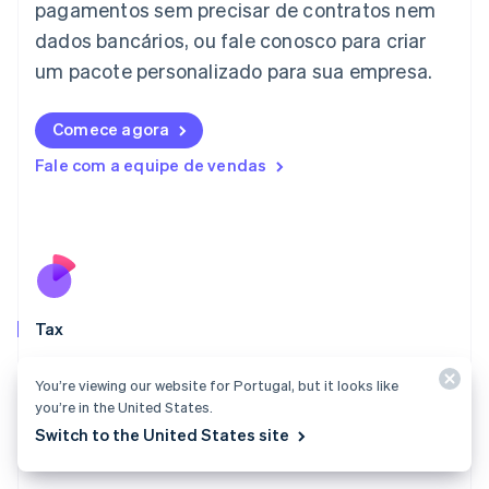
Italiano
English
pagamentos sem precisar de contratos nem
Japão
dados bancários, ou fale conosco para criar
日本語
English
Letônia
um pacote personalizado para sua empresa.
English
Liechtenstein
Comece agora
Deutsch
English
Lituânia
Fale com a equipe de vendas
English
Luxemburgo
Français
Deutsch
English
Malásia
English
简体中文
Malta
English
Tax
México
Español
English
Saiba onde se registrar, recolha automaticamente o
Noruega
You’re viewing our website for Portugal, but it looks like
valor certo dos impostos e acesse os relatórios
English
you’re in the United States.
necessários para fazer declarações.
Nova Zelândia
Switch to the United States site
English
Conheça o Tax
Países Baixos
Nederlands
English