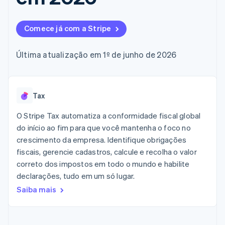
flexíveis de IU
Recognition
Marketplaces
Gerenciar assinaturas
Formas de
Automação
Plano de ação do
Gestão dos valores
Ofereça cobrança por
pagamento
contábil
produto
Plataformas
uso
Comece já com a Stripe
Acesso a mais
Stripe Sigma
Conferência anual das
SaaS
Emita cartões
de 125
Relatórios
sessões
respaldados por
Terminal
personalizados
Carreiras
stablecoins
Última atualização em 1º de junho de 2026
Pagamentos
Data Pipeline
Sala de imprensa
Provisione e gerencie
presenciais
Sincronização
Stripe Press
serviços com agentes
Por setor
Authorization
de dados
Boost
Otimizações
Tax
Empresas de IA
de aceitação
Economia de criadores
Contato
Recursos
Link
O Stripe Tax automatiza a conformidade fiscal global
Checkout
Jogos
Fale com a equipe de
do início ao fim para que você mantenha o foco no
Hospitalidade, viagens
Integrações de
acelerado
vendas
crescimento da empresa. Identifique obrigações
e lazer
aplicativos
Financial
Seja um parceiro
Seguros
Exemplos de códigos
fiscais, gerencie cadastros, calcule e recolha o valor
Connections
Mídia e entretenimento
Blog de
Dados de
correto dos impostos em todo o mundo e habilite
desenvolvedores
contas
declarações, tudo em um só lugar.
Organizações sem fins
Status da API
vinculadas
lucrativos
Saiba mais
Serviços profissionais
Setor público
Mais
Varejo
Product roadmap