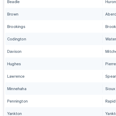
Beadle
Huro
Brown
Aber
Brookings
Brook
Codington
Wate
Davison
Mitche
Hughes
Pierr
Lawrence
Spear
Minnehaha
Sioux 
Pennington
Rapid
Yankton
Yankt