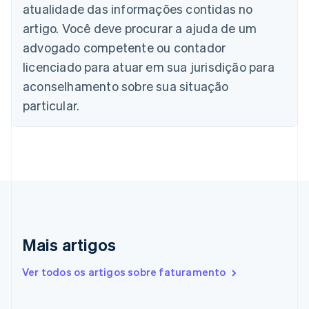
Deutsch
English
atualidade das informações contidas no
Bélgica
artigo. Você deve procurar a ajuda de um
Nederlands
Français
Deutsch
English
Brasil
advogado competente ou contador
Português
English
licenciado para atuar em sua jurisdição para
Bulgária
aconselhamento sobre sua situação
English
Canadá
particular.
English
Français
China continental
简体中文
English
Chipre
English
Croácia
English
Italiano
Dinamarca
English
Emirados Árabes Unidos
Mais artigos
English
Eslováquia
Ver todos os artigos sobre faturamento
English
Eslovênia