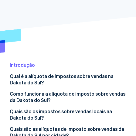
Veja o que está chegando
Radar
Ecossistema
Prevenção de fraudes
Parceiros
Atlas
Stripe App Marketplace
Incorporação de startups
Climate
Remoção de carbono
Identity
Verificação de identidade
Introdução
Qual é a alíquota de impostos sobre vendas na
Dakota do Sul?
Como funciona a alíquota de imposto sobre vendas
Stripe Sessions 2026
da Dakota do Sul?
Veja como a Stripe está construindo a infraestrutura econ
Assista agora
Quais são os impostos sobre vendas locais na
Dakota do Sul?
Intervalo da alíquota de impostos sobre vendas da
Quais são as alíquotas de imposto sobre vendas da
Dakota do Sul em 2026
Dakota do Sul por cidade?