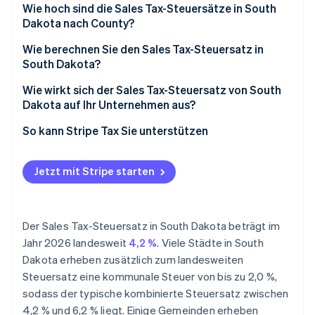
Wie hoch sind die Sales Tax-Steuersätze in South
Dakota nach County?
Wie berechnen Sie den Sales Tax-Steuersatz in
South Dakota?
Wie wirkt sich der Sales Tax-Steuersatz von South
Dakota auf Ihr Unternehmen aus?
Remote-Verkäufer/innen
So kann Stripe Tax Sie unterstützen
Dienstleistungsunternehmen
Jetzt mit Stripe starten
Gastgewerbe und Gastronomie
Der Sales Tax-Steuersatz in South Dakota beträgt im
Jahr 2026 landesweit
4,2 %
. Viele Städte in South
Dakota erheben zusätzlich zum landesweiten
Steuersatz eine kommunale Steuer von bis zu 2,0 %,
sodass der typische kombinierte Steuersatz zwischen
4,2 % und 6,2 % liegt. Einige Gemeinden erheben