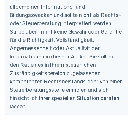
allgemeinen Informations- und
Bildungszwecken und sollte nicht als Rechts-
oder Steuerberatung interpretiert werden.
Australien
English
Stripe übernimmt keine Gewähr oder Garantie
Belgien
für die Richtigkeit, Vollständigkeit,
Nederlands
Français
Deutsch
English
Brasilien
Angemessenheit oder Aktualität der
Português
English
Informationen in diesem Artikel. Sie sollten
Bulgarien
den Rat eines in Ihrem steuerlichen
English
Dänemark
Zuständigkeitsbereich zugelassenen
English
kompetenten Rechtsbeistands oder von einer
Deutschland
Steuerberatungsstelle einholen und sich
Deutsch
English
Estland
hinsichtlich Ihrer speziellen Situation beraten
English
lassen.
Festlandchina
简体中文
English
Finnland
English
Svenska
Frankreich