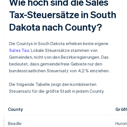
Wie hoch sind die Sales
Tax-Steuersätze in South
Dakota nach County?
Die Countys in South Dakota erheben keine eigene
Sales Tax
. Lokale Steuersätze stammen von
Gemeinden, nicht von den Bezirksregierungen. Das
bedeutet, dass gemeindefreie Gebiete nur den
bundesstaatlichen Steuersatz von 4,2 % einziehen.
Die folgende Tabelle zeigt den kombinierten
Steuersatz für die größte Stadt in jedem County.
County
Größ
Beadle
Huro