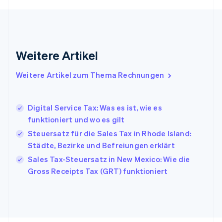
Français
English
Gibraltar
English
Griechenland
English
Weitere Artikel
Indien
English
Weitere Artikel zum Thema Rechnungen
Irland
English
Italien
Digital Service Tax: Was es ist, wie es
Italiano
English
Japan
funktioniert und wo es gilt
日本語
English
Steuersatz für die Sales Tax in Rhode Island:
Kanada
Städte, Bezirke und Befreiungen erklärt
English
Français
Kroatien
Sales Tax-Steuersatz in New Mexico: Wie die
English
Italiano
Gross Receipts Tax (GRT) funktioniert
Lettland
English
Liechtenstein
Deutsch
English
Litauen