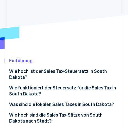
Betrugsprävention
Ecosystem
Atlas
Start-up-Gründung
Partner
Stripe App-Marktplatz
Climate
CO₂-Entnahme
Einführung
Stripe-Sessions 2026
Erfahren Sie, wie Stripe Lösungen für die Wirtschaft
Wie hoch ist der Sales Tax-Steuersatz in South
Jetzt ansehen
Dakota?
Wie funktioniert der Steuersatz für die Sales Tax in
South Dakota?
Was sind die lokalen Sales Taxes in South Dakota?
Sales Tax-Spanne in South Dakota 2026
Wie hoch sind die Sales Tax-Sätze von South
Dakota nach Stadt?