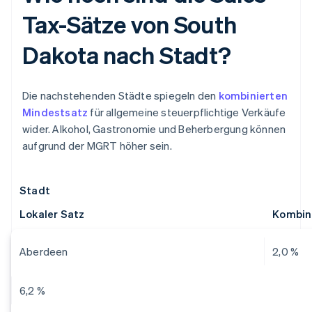
Tax-Sätze von South
Dakota nach Stadt?
Die nachstehenden Städte spiegeln den
kombinierten
Mindestsatz
für allgemeine steuerpflichtige Verkäufe
wider. Alkohol, Gastronomie und Beherbergung können
aufgrund der MGRT höher sein.
Stadt
Lokaler Satz
Kombin
Aberdeen
2,0 %
6,2 %