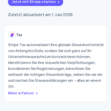
Data Pipeline
Jetzt mit Stripe starten
Geldmanagement
Marktplatz auf
Zugriff auf mehr als
Datensynchronisierung
Produkt-Roadmap
Plattformen
Grundlagen der
125
Stripe Sessions
SaaS
Abonnementverwaltung
Zuletzt aktualisiert am 1. Juni 2026
Terminal
Karriere
Zahlungen vor Ort
Newsroom
So setzen Sie
Authorization
Stripe Press
nutzungsbasierte
Boost
Abrechnung um
Nach Branche
Optimierung der
Tax
Stablecoin-gestützte
Autorisierungsraten
Karten ausgeben: So
Link
KI-Unternehmen
Kontakt
geht´s
Stripe Tax automatisiert Ihre globale Steuerkonformität
Beschleunigter
Creator Economy
Bereitstellung und
von Anfang bis Ende, sodass Sie sich ganz auf Ihr
Bezahlvorgang
Gaming
Verwaltung von
Sales-Team
Unternehmenswachstum konzentrieren können.
Financial
Bewirtung, Reisen und
Diensten mit Agenten
kontaktieren
Connections
Freizeit
Identifizieren Sie Ihre steuerlichen Verpflichtungen,
Partner werden
Verbundene
Versicherungen
koordinieren Sie Registrierungen, berechnen Sie
Medien und
Finanzdaten
weltweit die richtigen Steuerbeträge, ziehen Sie sie ein
Unterhaltung
Ressourcen
Gemeinnützige
und reichen Sie Steuererklärungen ein – alles an einem
Organisationen
Ort.
Fachdienstleistungen
App-Integrationen
Mehr
Öffentlicher Sektor
Code-Beispiele
Mehr erfahren
Product roadmap
Einzelhandel
Entwickler-Blog
Ausblick
API-Status
Radar