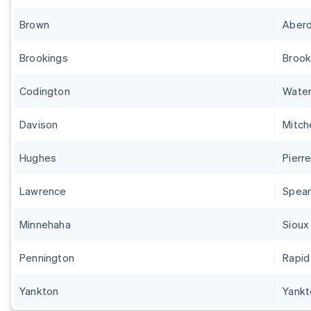
Brown
Aber
Brookings
Brook
Codington
Wate
Davison
Mitche
Hughes
Pierr
Lawrence
Spear
Minnehaha
Sioux 
Pennington
Rapid
Yankton
Yankt