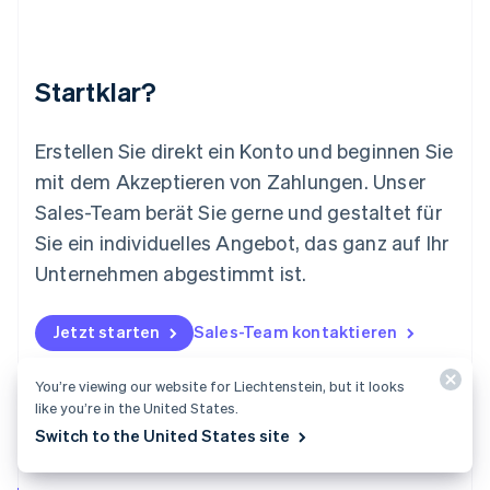
English
Luxemburg
Français
Deutsch
English
Malaysia
Startklar?
English
简体中文
Malta
English
Erstellen Sie direkt ein Konto und beginnen Sie
Mexiko
mit dem Akzeptieren von Zahlungen. Unser
Español
English
Sales-Team berät Sie gerne und gestaltet für
Neuseeland
Sie ein individuelles Angebot, das ganz auf Ihr
English
Niederlande
Unternehmen abgestimmt ist.
Nederlands
English
Norwegen
English
Jetzt starten
Sales-Team kontaktieren
Österreich
Deutsch
English
You’re viewing our website for Liechtenstein, but it looks
Polen
like you’re in the United States.
English
Switch to the United States site
Portugal
Português
English
Rumänien