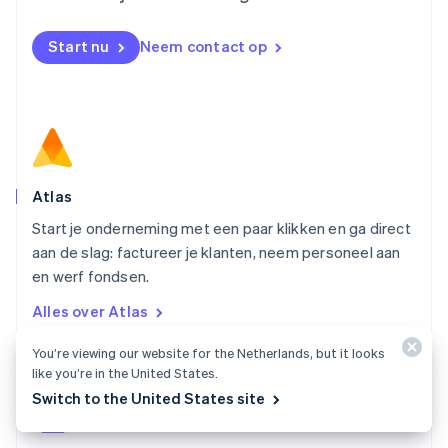
Nieuw-Zeeland
English
Start nu
Neem contact op
Noorwegen
English
Oostenrijk
Deutsch
English
Polen
English
Portugal
Português
English
Atlas
Roemenië
Start je onderneming met een paar klikken en ga direct
English
aan de slag: factureer je klanten, neem personeel aan
Singapore
English
简体中文
en werf fondsen.
Slovenië
Alles over Atlas
English
Italiano
Slowakije
You’re viewing our website for the Netherlands, but it looks
English
like you’re in the United States.
Spanje
Switch to the United States site
Español
English
Thailand
ไทย
English