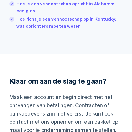
Hoe je een vennootschap opricht in Alabama:
Italië
Italiano
English
een gids
Japan
Hoe richt je een vennootschap op in Kentucky:
日本語
English
wat oprichters moeten weten
Kroatië
English
Italiano
Letland
English
Liechtenstein
Deutsch
English
Litouwen
English
Luxemburg
Klaar om aan de slag te gaan?
Français
Deutsch
English
Maleisië
English
简体中文
Maak een account en begin direct met het
Malta
ontvangen van betalingen. Contracten of
English
Mexico
bankgegevens zijn niet vereist. Je kunt ook
Español
English
contact met ons opnemen om een pakket op
Nederland
maat voor je onderneming samen te stellen.
Nederlands
English