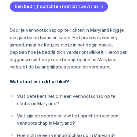
Kies de status van S Corporation (indien van
Een bedrijf oprichten met Stripe Atlas
toepassing)
Betalingen accepteren en bankieren voordat je EIN-
nummer arriveert
Houd je eerste bestuursvergadering en neem
statuten aan
Aankoop van aandelen door de oprichter zonder
Door je vennootschap op te richten in Maryland krijg je
contant geld
een juridische basis en kader. Het proces is hier vrij
Geef aandelen uit aan oprichters en leg eigendom
simpel, maar de keuzes die je in het begin maakt,
vast
Automatische indiening van
bepalen hoe je bedrijf zich verder ontwikkelt. Hieronder
belastingkeuzeformulier 83(b)
Registreer je voor de staatsbelastingen van
leggen we uit hoe je een bedrijf opricht in Maryland,
Maryland (indien nodig)
Juridische bedrijfsdocumenten van wereldklasse
inclusief de belangrijkste stappen en vereisten.
Dien je jaarverslag en aangifte persoonlijke
Een gratis jaar Stripe Payments, plus $ 50.000 aan
Wat staat er in dit artikel?
eigendommen in
partnervoordelen en kortingen
Open een zakelijke bankrekening
Wat betekent het om een vennootschap op te
richten in Maryland?
Wat zijn de voordelen van het oprichten van een
vennootschap in Maryland?
Hoe richt je een vennootschap op in Maryland?