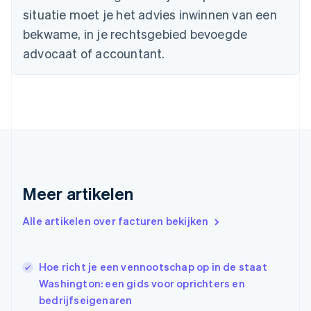
Denemarken
situatie moet je het advies inwinnen van een
English
bekwame, in je rechtsgebied bevoegde
Duitsland
advocaat of accountant.
Deutsch
English
Estland
English
Finland
English
Svenska
Frankrijk
Français
English
Gibraltar
English
Griekenland
Meer artikelen
English
Hongarije
Alle artikelen over facturen bekijken
English
Hongkong SAR, China
English
简体中文
Ierland
Hoe richt je een vennootschap op in de staat
English
Washington: een gids voor oprichters en
India
bedrijfseigenaren
English