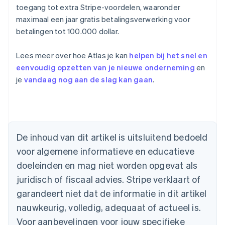
toegang tot extra Stripe-voordelen, waaronder
maximaal een jaar gratis betalingsverwerking voor
betalingen tot 100.000 dollar.
Lees meer over hoe Atlas je kan
helpen bij het snel en
eenvoudig opzetten van je nieuwe onderneming
en
je
vandaag nog aan de slag kan gaan
.
Australië
English
België
De inhoud van dit artikel is uitsluitend bedoeld
Nederlands
Français
Deutsch
English
voor algemene informatieve en educatieve
Brazilië
Português
English
doeleinden en mag niet worden opgevat als
Bulgarije
juridisch of fiscaal advies. Stripe verklaart of
English
Canada
garandeert niet dat de informatie in dit artikel
English
Français
nauwkeurig, volledig, adequaat of actueel is.
Cyprus
Voor aanbevelingen voor jouw specifieke
English