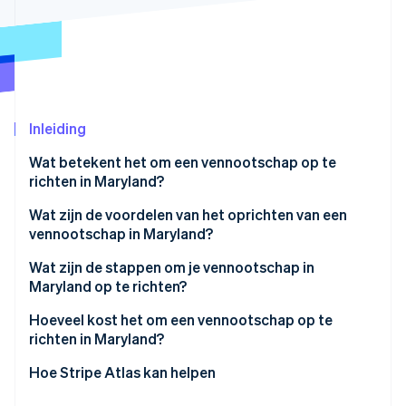
Oprichting van een start-up
Climate
Ecosysteem
CO₂-verwijdering
Partners
Identity
Stripe App Marketplace
Online identiteitsverificatie
Inleiding
Wat betekent het om een vennootschap op te
richten in Maryland?
Stripe Sessions 2026
Een bedrijfsstructuur met echte vangrails
Wat zijn de voordelen van het oprichten van een
Ontdek hoe Stripe de economische infrastructuu
vennootschap in Maryland?
Nu bekijken
Flexibele belastingstatus
Continuïteit en overdraagbaar eigendom
Wat zijn de stappen om je vennootschap in
Maryland op te richten?
Een duidelijke structuur die investeerders kennen
Kies een geschikte, beschikbare naam
Hoeveel kost het om een vennootschap op te
Fiscale flexibiliteit
richten in Maryland?
Stel een geregistreerde agent in Maryland aan
Eenvoudige compliance in één staat
Hoe Stripe Atlas kan helpen
Stel je statuten op en dien ze in
Een stabiele juridische basis
Aanmelden bij Atlas