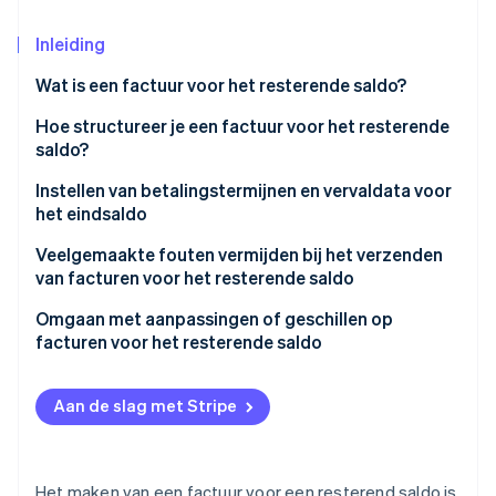
Oprichting van een start-up
Inleiding
Climate
Ecosysteem
CO₂-verwijdering
Wat is een factuur voor het resterende saldo?
Partners
Identity
Stripe App Marketplace
Hoe structureer je een factuur voor het resterende
Online identiteitsverificatie
saldo?
Koptekst
Instellen van betalingstermijnen en vervaldata voor
het eindsaldo
Klantinformatie
Veelgemaakte fouten vermijden bij het verzenden
Stripe Sessions 2026
Factuurgegevens
van facturen voor het resterende saldo
Ontdek hoe Stripe de economische infrastructuu
Nu bekijken
Saldo-overzicht
Vergeten te verwijzen naar de oorspronkelijke
Omgaan met aanpassingen of geschillen op
factuur
facturen voor het resterende saldo
Betaalinstructies
Geen vervaldatum instellen
Snel reageren op geschillen of
Aanvullende opmerkingen of voorwaarden
aanpassingsverzoeken
Aan de slag met Stripe
Vaag zijn over kosten voor te late betaling
Eventuele fouten verduidelijken en corrigeren
Facturen verzenden zonder betalingsinstructies
Een uitsplitsing geven wanneer dat nodig is
Het maken van een factuur voor een resterend saldo is