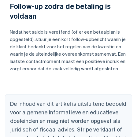
Follow-up zodra de betaling is
voldaan
Nadat het saldo is vereffend (of er een betaalplan is
opgesteld), stuur je een kort follow-upbericht waarin je
de klant bedankt voor het regelen van de kwestie en
waarin je de uiteindelijke overeenkomst samenvat. Een
laatste contactmoment maakt een positieve indruk en
zorgt ervoor dat de zaak volledig wordt afgesloten.
Australië
English
België
Nederlands
Français
Deutsch
English
Brazilië
De inhoud van dit artikel is uitsluitend bedoeld
Português
English
Bulgarije
voor algemene informatieve en educatieve
English
doeleinden en mag niet worden opgevat als
Canada
juridisch of fiscaal advies. Stripe verklaart of
English
Français
Cyprus