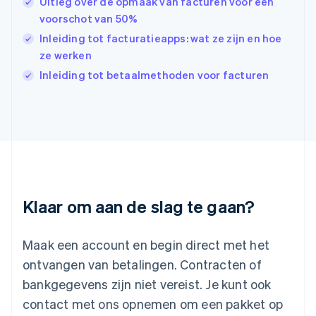
Uitleg over de opmaak van facturen voor een
English
voorschot van 50%
Italië
Italiano
English
Inleiding tot facturatieapps: wat ze zijn en hoe
Japan
ze werken
日本語
English
Inleiding tot betaalmethoden voor facturen
Kroatië
English
Italiano
Letland
English
Liechtenstein
Deutsch
English
Litouwen
English
Luxemburg
Klaar om aan de slag te gaan?
Français
Deutsch
English
Maleisië
English
简体中文
Maak een account en begin direct met het
Malta
ontvangen van betalingen. Contracten of
English
Mexico
bankgegevens zijn niet vereist. Je kunt ook
Español
English
contact met ons opnemen om een pakket op
Nederland