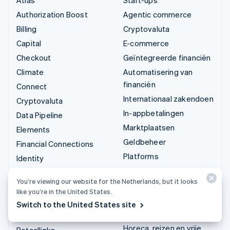
Authorization Boost
Agentic commerce
Billing
Cryptovaluta
Capital
E-commerce
Checkout
Geïntegreerde financiën
Climate
Automatisering van
financiën
Connect
Internationaal zakendoen
Cryptovaluta
In-appbetalingen
Data Pipeline
Marktplaatsen
Elements
Geldbeheer
Financial Connections
Platforms
Identity
SaaS
Invoicing
You’re viewing our website for the Netherlands, but it looks
AI-bedrijven
Issuing
like you’re in the United States.
Creator economy
Link
Switch to the United States site
Gaming
Managed Payments
Horeca, reizen en vrije
Betaallinks