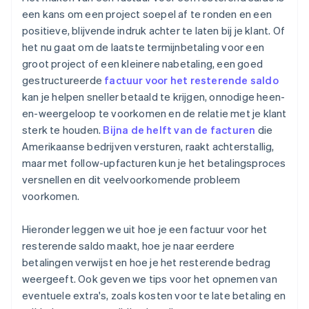
Slechte opmaak en onduidelijkheid
een kans om een project soepel af te ronden en een
Openstaan voor redelijke aanpassingen
positieve, blijvende indruk achter te laten bij je klant. Of
Geen follow-up voor achterstallige betalingen
Uitleggen wat de kosten of boetes voor te late
het nu gaat om de laatste termijnbetaling voor een
Saldogegevens overslaan
betaling zijn
groot project of een kleinere nabetaling, een goed
gestructureerde
factuur voor het resterende saldo
Een persoonlijke tint weglaten
Zorgen voor een betaalplan voor echte ontberingen
kan je helpen sneller betaald te krijgen, onnodige heen-
Geen prikkels voor vroegtijdige betaling gebruiken
Voorzichtig laten escaleren, indien nodig
en-weergeloop te voorkomen en de relatie met je klant
sterk te houden.
Bijna de helft van de facturen
die
Automatiseringsopties negeren
Houd elke interactie bij
Amerikaanse bedrijven versturen, raakt achterstallig,
Follow-up zodra de betaling is voldaan
maar met follow-upfacturen kun je het betalingsproces
versnellen en dit veelvoorkomende probleem
voorkomen.
Hieronder leggen we uit hoe je een factuur voor het
resterende saldo maakt, hoe je naar eerdere
betalingen verwijst en hoe je het resterende bedrag
weergeeft. Ook geven we tips voor het opnemen van
eventuele extra's, zoals kosten voor te late betaling en