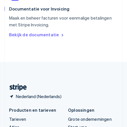
ไทย
English
Documentatie voor Invoicing
Tsjechië
English
Maak en beheer facturen voor eenmalige betalingen
Vasteland van China
met Stripe Invoicing.
简体中文
English
Verenigd Koninkrijk
Bekijk de documentatie
English
Verenigde Arabische Emiraten
English
Verenigde Staten
English
Español
简体中文
Zweden
Svenska
English
Zwitserland
Deutsch
Français
Italiano
English
Nederland (Nederlands)
Producten en tarieven
Oplossingen
Tarieven
Grote ondernemingen
Atlas
Start-ups