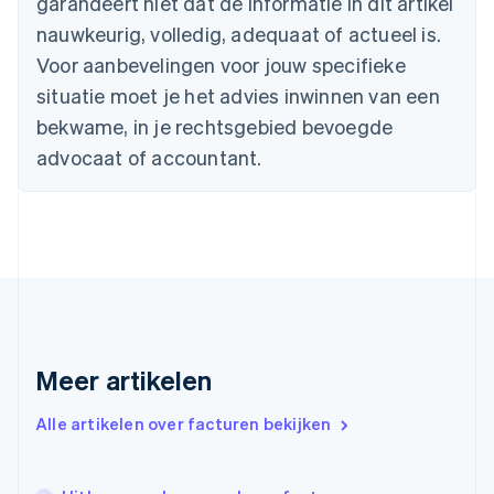
garandeert niet dat de informatie in dit artikel
English
nauwkeurig, volledig, adequaat of actueel is.
Denemarken
English
Voor aanbevelingen voor jouw specifieke
Duitsland
situatie moet je het advies inwinnen van een
Deutsch
English
Estland
bekwame, in je rechtsgebied bevoegde
English
advocaat of accountant.
Finland
English
Svenska
Frankrijk
Français
English
Gibraltar
English
Griekenland
English
Hongarije
Meer artikelen
English
Hongkong SAR, China
English
简体中文
Alle artikelen over facturen bekijken
Ierland
English
India