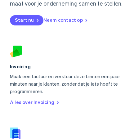
maat voor je onderneming samen te stellen.
Nederlands
English
Nieuw-Zeeland
English
Start nu
Neem contact op
Noorwegen
English
Oostenrijk
Deutsch
English
Polen
English
Portugal
Português
English
Invoicing
Roemenië
Maak een factuur en verstuur deze binnen een paar
English
minuten naar je klanten, zonder dat je iets hoeft te
Singapore
English
简体中文
programmeren.
Slovenië
Alles over Invoicing
English
Italiano
Slowakije
English
Spanje
Español
English
Thailand