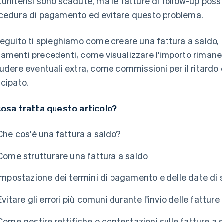
tunitensi sono scadute, ma le fatture di follow-up poss
cedura di pagamento ed evitare questo problema.
seguito ti spieghiamo come creare una fattura a saldo,
amenti precedenti, come visualizzare l'importo rimane
ludere eventuali extra, come commissioni per il ritardo 
icipato.
cosa tratta questo articolo?
Che cos'è una fattura a saldo?
Come strutturare una fattura a saldo
Impostazione dei termini di pagamento e delle date di s
Evitare gli errori più comuni durante l'invio delle fatture
Come gestire rettifiche o contestazioni sulle fatture a 