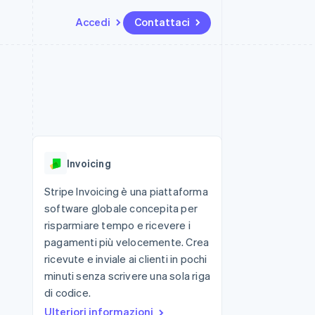
Accedi
Contattaci
Risorse
Ecosistema
Recapiti
me e marketplace
Altro
Integrazioni app
Partner
Contattaci
Product roadmap
ns
Esempi di codice
Stripe App Marketplace
Diventa nostro partner
Scopri cosa ti aspetta
 piattaforme
Blog per sviluppatori
ibero
Stato dell'API
Radar
Prevenzione delle frodi
Invoicing
Atlas
Costituzione di start-up
Stripe Invoicing è una piattaforma
software globale concepita per
Climate
Rimozione del carbonio
risparmiare tempo e ricevere i
pagamenti più velocemente. Crea
Identity
Verifica online dell'identità
ricevute e inviale ai clienti in pochi
minuti senza scrivere una sola riga
di codice.
Ulteriori informazioni