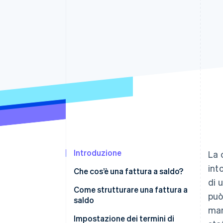
Link
Pagamento accelerato
Financial Connections
Conti finanziari collegati
Introduzione
La 
int
Che cos’è una fattura a saldo?
di 
Come strutturare una fattura a
può
saldo
man
Intestazione
Impostazione dei termini di