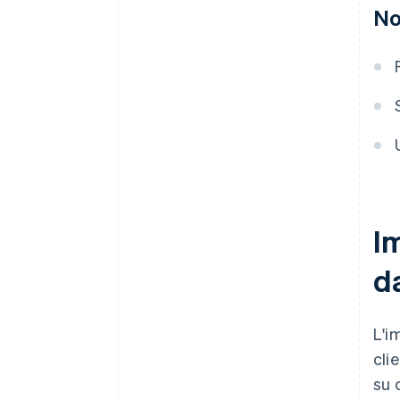
No
I
da
L'i
cli
su 