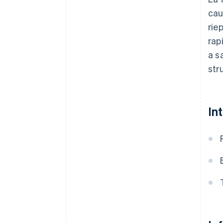
cau
rie
rap
a s
str
In