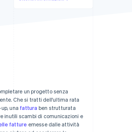
Stripe Sessions 2026
Scopri come Stripe sta
costruendo
l'infrastruttura
economica per l'IA.
Guarda ora
completare un progetto senza
nte. Che si tratti dell'ultima rata
w-up, una
fattura
ben strutturata
e inutili scambi di comunicazioni e
lle fatture
emesse dalle attività