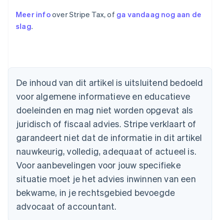
Meer info
over Stripe Tax, of
ga vandaag nog aan de
slag
.
De inhoud van dit artikel is uitsluitend bedoeld
voor algemene informatieve en educatieve
Australië
doeleinden en mag niet worden opgevat als
English
juridisch of fiscaal advies. Stripe verklaart of
België
Nederlands
Français
Deutsch
English
garandeert niet dat de informatie in dit artikel
Brazilië
nauwkeurig, volledig, adequaat of actueel is.
Português
English
Bulgarije
Voor aanbevelingen voor jouw specifieke
English
situatie moet je het advies inwinnen van een
Canada
bekwame, in je rechtsgebied bevoegde
English
Français
Cyprus
advocaat of accountant.
English