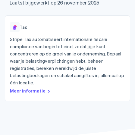
Toegang tot meer
Data Pipeline
Bedrijf
Laatst bijgewerkt op 26 november 2025
Marktplaatsen
Gegevenssynchronisatie
dan 125
Geldbeheer
Facturatie naar gebruik
Terminal
Productroadmap
Platforms
bieden
Fysieke betalingen
Jaarlijks congres
SaaS
Betaalkaarten uitgeven
Authorization
Sessions
die door stablecoins
Tax
Boost
Vacatures
worden gedekt
Optimaliseer de
Stripe Newsroom
Diensten voorzien en
Stripe Tax automatiseert internationale fiscale
acceptatie
Stripe Press
beheren met agents
Per branche
compliance van begin tot eind, zodat jij je kunt
Link
Versneld afrekenen
concentreren op de groei van je onderneming. Bepaal
Financial
AI-bedrijven
waar je belastingverplichtingen hebt, beheer
Connections
Creator economy
Contact
Bronnen
registraties, bereken wereldwijd de juiste
Data gekoppelde
Gaming
rekeningen
Horeca, reizen en vrije
belastingbedragen en schakel aangiftes in, allemaal op
Neem contact op
tijd
App-integraties
Partner worden
één locatie.
Verzekering
Voorbeelden van code
Media en entertainment
Developerblog
Meer informatie
API-status
Meer
Non-profitorganisaties
Product roadmap
Ontdek wat er in het verschiet ligt
Professionele
dienstverlening
Radar
Publieke sector
Fraudepreventie
Detailhandel
Atlas