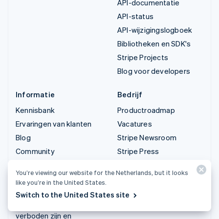
API-documentatie
API-status
API-wijzigingslogboek
Bibliotheken en SDK's
Stripe Projects
Blog voor developers
Informatie
Bedrijf
Kennisbank
Productroadmap
Ervaringen van klanten
Vacatures
Blog
Stripe Newsroom
Community
Stripe Press
Jaarlijks congres
Neem contact op
You’re viewing our website for the Netherlands, but it looks
Sessions
like you’re in the United States.
Privacy en voorwaarden
Switch to the United States site
Ondernemingen die
verboden zijn en