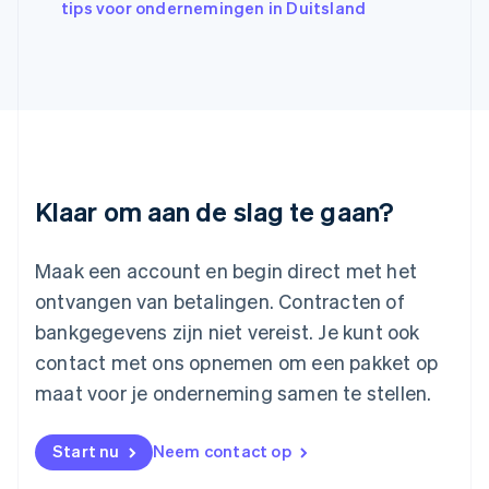
Italië
tips voor ondernemingen in Duitsland
Italiano
English
Japan
日本語
English
Kroatië
English
Italiano
Letland
English
Liechtenstein
Deutsch
English
Klaar om aan de slag te gaan?
Litouwen
English
Luxemburg
Maak een account en begin direct met het
Français
Deutsch
English
ontvangen van betalingen. Contracten of
Maleisië
bankgegevens zijn niet vereist. Je kunt ook
English
简体中文
contact met ons opnemen om een pakket op
Malta
English
maat voor je onderneming samen te stellen.
Mexico
Español
English
Nederland
Start nu
Neem contact op
Nederlands
English