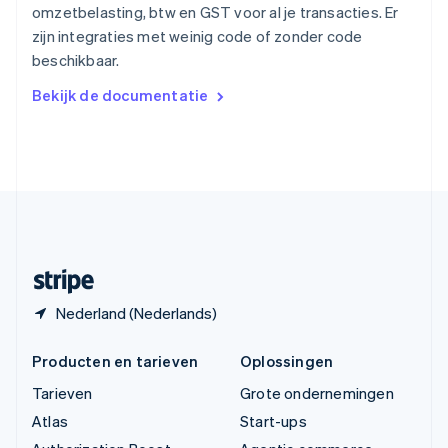
Tsjechië
omzetbelasting, btw en GST voor al je transacties. Er
English
zijn integraties met weinig code of zonder code
Vasteland van China
beschikbaar.
简体中文
English
Verenigd Koninkrijk
Bekijk de documentatie
English
Verenigde Arabische Emiraten
English
Verenigde Staten
English
Español
简体中文
Zweden
Svenska
English
Zwitserland
Deutsch
Français
Italiano
English
Nederland (Nederlands)
Producten en tarieven
Oplossingen
Tarieven
Grote ondernemingen
Atlas
Start-ups