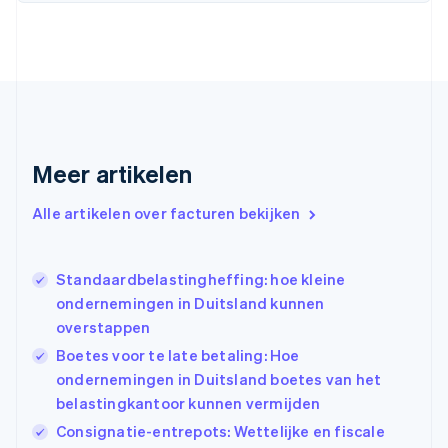
Denemarken
English
Duitsland
Deutsch
English
Estland
English
Finland
English
Svenska
Frankrijk
Meer artikelen
Français
English
Gibraltar
Alle artikelen over facturen bekijken
English
Griekenland
English
Standaardbelastingheffing: hoe kleine
Hongarije
ondernemingen in Duitsland kunnen
English
overstappen
Hongkong SAR, China
English
简体中文
Boetes voor te late betaling: Hoe
Ierland
ondernemingen in Duitsland boetes van het
English
belastingkantoor kunnen vermijden
India
Consignatie-entrepots: Wettelijke en fiscale
English