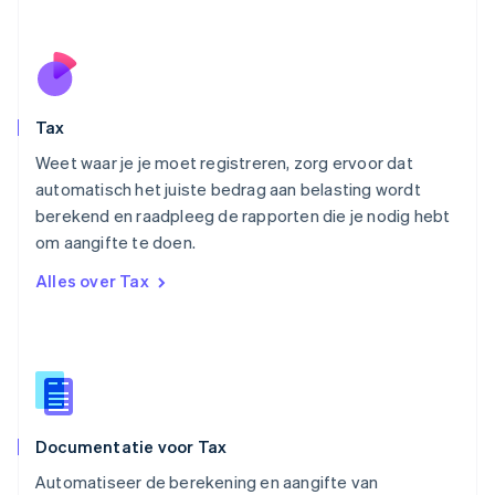
Nieuw-Zeeland
English
Noorwegen
English
Oostenrijk
Deutsch
English
Tax
Polen
English
Weet waar je je moet registreren, zorg ervoor dat
Portugal
automatisch het juiste bedrag aan belasting wordt
Português
English
berekend en raadpleeg de rapporten die je nodig hebt
Roemenië
om aangifte te doen.
English
Singapore
Alles over Tax
English
简体中文
Slovenië
English
Italiano
Slowakije
English
Spanje
Español
English
Documentatie voor Tax
Thailand
ไทย
English
Automatiseer de berekening en aangifte van