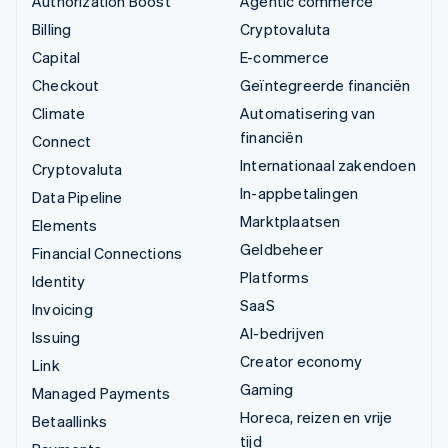
Authorization Boost
Agentic commerce
Billing
Cryptovaluta
Capital
E-commerce
Checkout
Geïntegreerde financiën
Climate
Automatisering van
financiën
Connect
Internationaal zakendoen
Cryptovaluta
In-appbetalingen
Data Pipeline
Marktplaatsen
Elements
Geldbeheer
Financial Connections
Platforms
Identity
SaaS
Invoicing
AI-bedrijven
Issuing
Creator economy
Link
Gaming
Managed Payments
Horeca, reizen en vrije
Betaallinks
tijd