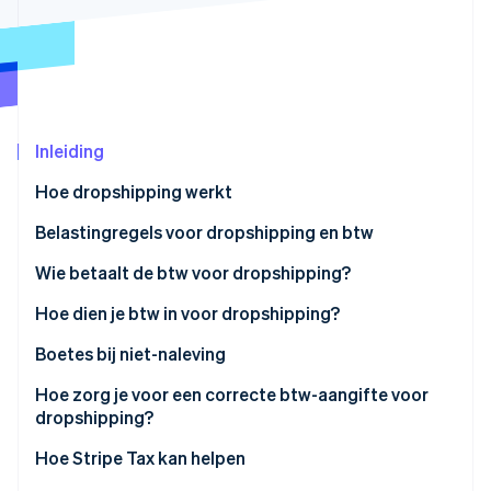
Oprichting van een start-up
Climate
Ecosysteem
CO₂-verwijdering
Partners
Identity
Stripe App Marketplace
Online identiteitsverificatie
Inleiding
Hoe dropshipping werkt
Belastingregels voor dropshipping en btw
Stripe Sessions 2026
Wie betaalt de btw voor dropshipping?
Ontdek hoe Stripe de economische infrastructuu
Nu bekijken
Hoe dien je btw in voor dropshipping?
Boetes bij niet-naleving
Hoe zorg je voor een correcte btw-aangifte voor
dropshipping?
Hoe Stripe Tax kan helpen