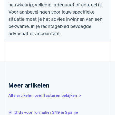
English
Français
nauwkeurig, volledig, adequaat of actueel is.
Cyprus
Voor aanbevelingen voor jouw specifieke
English
Denemarken
situatie moet je het advies inwinnen van een
English
bekwame, in je rechtsgebied bevoegde
Duitsland
advocaat of accountant.
Deutsch
English
Estland
English
Finland
English
Svenska
Frankrijk
Français
English
Gibraltar
English
Griekenland
Meer artikelen
English
Hongarije
Alle artikelen over facturen bekijken
English
Hongkong SAR, China
English
简体中文
Ierland
Gids voor formulier 349 in Spanje