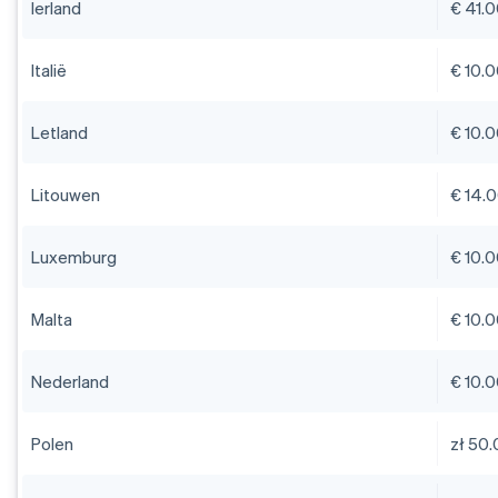
Ierland
€ 41.
Italië
€ 10.
Letland
€ 10.
Litouwen
€ 14.
Luxemburg
€ 10.
Malta
€ 10.
Nederland
€ 10.
Polen
zł 50