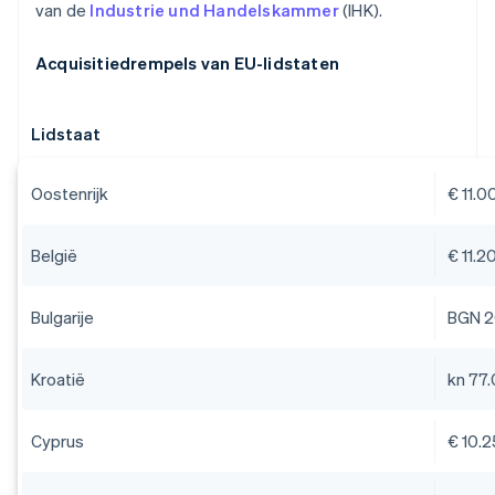
van de
Industrie und Handelskammer
(IHK).
Acquisitiedrempels van EU-lidstaten
Lidstaat
Oostenrijk
€ 11.0
België
€ 11.2
Bulgarije
BGN 2
Kroatië
kn 77
Cyprus
€ 10.2