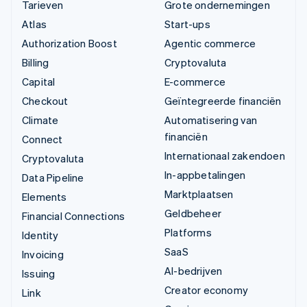
Tarieven
Grote ondernemingen
Atlas
Start-ups
Authorization Boost
Agentic commerce
Billing
Cryptovaluta
Capital
E-commerce
Checkout
Geïntegreerde financiën
Climate
Automatisering van
financiën
Connect
Internationaal zakendoen
Cryptovaluta
In-appbetalingen
Data Pipeline
Marktplaatsen
Elements
Geldbeheer
Financial Connections
Platforms
Identity
SaaS
Invoicing
AI-bedrijven
Issuing
Creator economy
Link