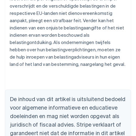
overschrijdt en de verschuldigde belastingen in de
respectieve EU-landen niet dienovereenkomstig
aanpakt, pleegt een strafbaar feit. Verder kan het
indienen van een onjuiste belastingaangifte of het niet
indienen ervan worden beschouwd als
belastingontduiking. Als ondernemingen twijfels
hebben over hun belastingverplichtingen, moeten ze
de hulp inroepen van belastingadviseurs in hun eigen
land of het land van bestemming, naargelang het geval.
Australië
English
België
De inhoud van dit artikel is uitsluitend bedoeld
Nederlands
Français
Deutsch
English
voor algemene informatieve en educatieve
Brazilië
Português
English
doeleinden en mag niet worden opgevat als
Bulgarije
juridisch of fiscaal advies. Stripe verklaart of
English
Canada
garandeert niet dat de informatie in dit artikel