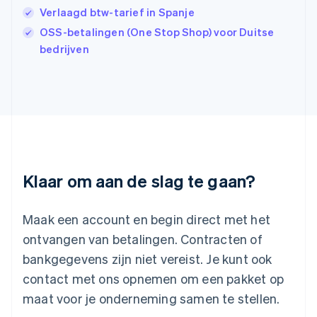
English
Verlaagd btw-tarief in Spanje
India
OSS-betalingen (One Stop Shop) voor Duitse
English
Italië
bedrijven
Italiano
English
Japan
日本語
English
Kroatië
English
Italiano
Letland
English
Liechtenstein
Deutsch
English
Klaar om aan de slag te gaan?
Litouwen
English
Luxemburg
Maak een account en begin direct met het
Français
Deutsch
English
ontvangen van betalingen. Contracten of
Maleisië
bankgegevens zijn niet vereist. Je kunt ook
English
简体中文
contact met ons opnemen om een pakket op
Malta
English
maat voor je onderneming samen te stellen.
Mexico