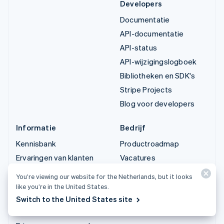
Developers
Documentatie
API-documentatie
API-status
API-wijzigingslogboek
Bibliotheken en SDK's
Stripe Projects
Blog voor developers
Informatie
Bedrijf
Kennisbank
Productroadmap
Ervaringen van klanten
Vacatures
Blog
Stripe Newsroom
You’re viewing our website for the Netherlands, but it looks
Community
Stripe Press
like you’re in the United States.
Switch to the United States site
Jaarlijks congres
Neem contact op
Sessions