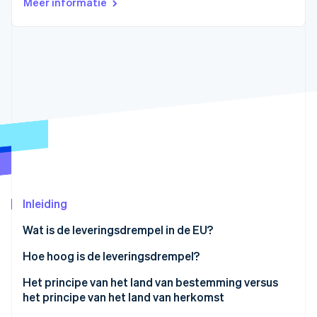
Meer informatie
Oprichting van een start-up
Climate
Ecosysteem
CO₂-verwijdering
Partners
Identity
Stripe App Marketplace
Online identiteitsverificatie
Stripe Sessions 2026
Ontdek hoe Stripe de economische infrastructuu
Nu bekijken
Inleiding
Wat is de leveringsdrempel in de EU?
Hoe hoog is de leveringsdrempel?
Het principe van het land van bestemming versus
het principe van het land van herkomst