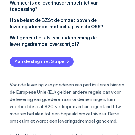
Principe van land van bestemming
Wanneer is de leveringsdrempel niet van
toepassing?
Principe van het land van oorsprong
Accijnsgoederen
Hoe belast de BZSt de omzet boven de
leveringsdrempel met behulp van de OSS?
Nieuwe voertuigen
Wat gebeurt er als een onderneming de
Drempels voor acquisitie
leveringsdrempel overschrijdt?
Vrijstelling van acquisitiedrempel
Aan de slag met Stripe
Voor de levering van goederen aan particulieren binnen
de Europese Unie (EU) gelden andere regels dan voor
de levering van goederen aan ondernemingen. Een
voorbeeld is dat B2C-verkopers in hun eigen land btw
moeten betalen tot een bepaald omzetniveau. Deze
omzetlimiet wordt een leveringsdrempel genoemd.