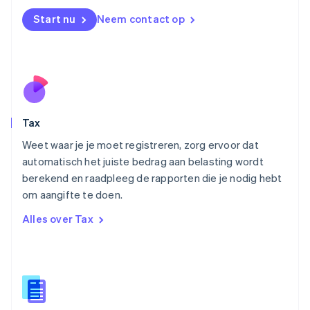
Español
English
Nederland
Start nu
Neem contact op
Nederlands
English
Nieuw-Zeeland
English
Noorwegen
English
Oostenrijk
Deutsch
English
Tax
Polen
English
Weet waar je je moet registreren, zorg ervoor dat
Portugal
automatisch het juiste bedrag aan belasting wordt
Português
English
berekend en raadpleeg de rapporten die je nodig hebt
Roemenië
om aangifte te doen.
English
Singapore
Alles over Tax
English
简体中文
Slovenië
English
Italiano
Slowakije
English
Spanje