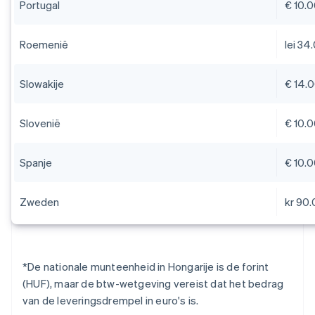
Portugal
€ 10.
Roemenië
lei 34
Slowakije
€ 14.
Slovenië
€ 10.
Spanje
€ 10.
Zweden
kr 90
*De nationale munteenheid in Hongarije is de forint
(HUF), maar de btw-wetgeving vereist dat het bedrag
van de leveringsdrempel in euro's is.