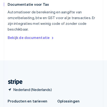
Español
English
Documentatie voor Tax
Thailand
ไทย
English
Automatiseer de berekening en aangifte van
Tsjechië
omzetbelasting, btw en GST voor al je transacties. Er
English
zijn integraties met weinig code of zonder code
Vasteland van China
beschikbaar.
简体中文
English
Verenigd Koninkrijk
Bekijk de documentatie
English
Verenigde Arabische Emiraten
English
Verenigde Staten
English
Español
简体中文
Zweden
Svenska
English
Zwitserland
Deutsch
Français
Italiano
English
Nederland (Nederlands)
Producten en tarieven
Oplossingen