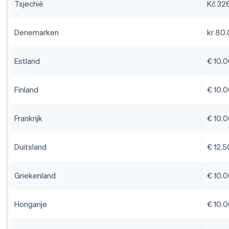
Tsjechië
Kč 32
Denemarken
kr 80
Estland
€ 10.
Finland
€ 10.
Frankrijk
€ 10.
Duitsland
€ 12.
Griekenland
€ 10.
Hongarije
€ 10.