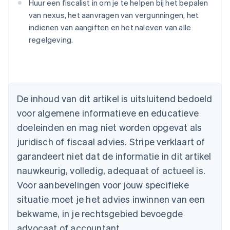
Huur een fiscalist in om je te helpen bij het bepalen
van nexus, het aanvragen van vergunningen, het
indienen van aangiften en het naleven van alle
regelgeving.
Australië
English
De inhoud van dit artikel is uitsluitend bedoeld
België
voor algemene informatieve en educatieve
Nederlands
Français
Deutsch
English
Brazilië
doeleinden en mag niet worden opgevat als
Português
English
juridisch of fiscaal advies. Stripe verklaart of
Bulgarije
garandeert niet dat de informatie in dit artikel
English
Canada
nauwkeurig, volledig, adequaat of actueel is.
English
Français
Voor aanbevelingen voor jouw specifieke
Cyprus
situatie moet je het advies inwinnen van een
English
Denemarken
bekwame, in je rechtsgebied bevoegde
English
advocaat of accountant.
Duitsland