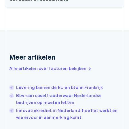
Deutsch
English
Estland
English
Finland
English
Svenska
Frankrijk
Français
English
Gibraltar
English
Meer artikelen
Griekenland
English
Alle artikelen over facturen bekijken
Hongarije
English
Hongkong SAR, China
Levering binnen de EU en btw in Frankrijk
English
简体中文
Ierland
Btw-carrouselfraude: waar Nederlandse
English
bedrijven op moeten letten
India
Innovatiekrediet in Nederland: hoe het werkt en
English
Italië
wie ervoor in aanmerking komt
Italiano
English
Japan