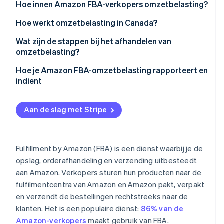
Marktplaatsfacilitatornexus
Hoe innen Amazon FBA-verkopers omzetbelasting?
Verkopersnexus
Hoe werkt omzetbelasting in Canada?
Soorten omzetbelasting in Canada
Wat zijn de stappen bij het afhandelen van
omzetbelasting?
Nexus en belastinginning
De nexus identificeren
Hoe je Amazon FBA-omzetbelasting rapporteert en
Verantwoordelijkheden van Amazon FBA-verkopers
indient
Registreren voor vergunningen voor
omzetbelasting
Handmatig archiveren
Aan de slag met Stripe
Inkomstenbelasting innen op Amazon
Software voor omzetbelasting
Verkoopbelasting innen
Fiscale professionals
Fulfillment by Amazon (FBA) is een dienst waarbij je de
Omzetbelasting aangeven en afdragen
opslag, orderafhandeling en verzending uitbesteedt
aan Amazon. Verkopers sturen hun producten naar de
fulfilmentcentra van Amazon en Amazon pakt, verpakt
en verzendt de bestellingen rechtstreeks naar de
klanten. Het is een populaire dienst:
86% van de
Amazon-verkopers
maakt gebruik van FBA.