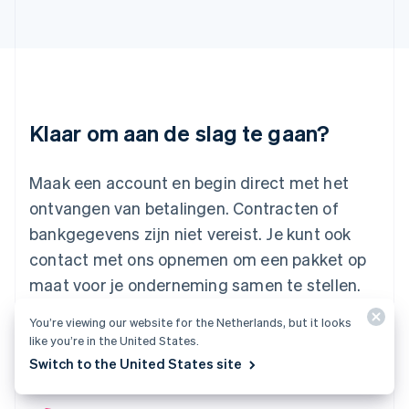
日本語
English
Kroatië
English
Italiano
Letland
English
Liechtenstein
Deutsch
English
Klaar om aan de slag te gaan?
Litouwen
English
Luxemburg
Maak een account en begin direct met het
Français
Deutsch
English
ontvangen van betalingen. Contracten of
Maleisië
bankgegevens zijn niet vereist. Je kunt ook
English
简体中文
contact met ons opnemen om een pakket op
Malta
English
maat voor je onderneming samen te stellen.
Mexico
Español
English
You’re viewing our website for the Netherlands, but it looks
Nederland
Start nu
Neem contact op
like you’re in the United States.
Nederlands
English
Switch to the United States site
Nieuw-Zeeland
English
Noorwegen