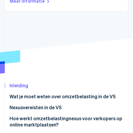
Meer informatie
Oprichting van een start-up
Climate
Ecosysteem
CO₂-verwijdering
Partners
Identity
Stripe App Marketplace
Online identiteitsverificatie
Stripe Sessions 2026
Ontdek hoe Stripe de economische infrastructuu
Nu bekijken
Inleiding
Wat je moet weten over omzetbelasting in de VS
Nexusvereisten in de VS
Hoe werkt omzetbelastingnexus voor verkopers op
online marktplaatsen?