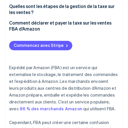
Types de taxes de vente au Canada
Quelles sont les étapes de la gestion de la taxe sur
les ventes ?
Lien et collecte des taxes
Identifier le lien
Comment déclarer et payer la taxe sur les ventes
Responsabilités des marchands FBA d’Amazon
FBA d’Amazon
S’inscrire pour obtenir des permis de taxe sur les
ventes
Déclaration manuelle
Commencez avec Stripe
Configurer la collecte de la taxe sur les ventes sur
Logiciel de taxe sur les ventes
Amazon
Fiscalistes
Collecter la taxe sur les ventes
Expédié par Amazon (FBA) est un service qui
externalise le stockage, le traitement des commandes
Déclarer et verser la taxe sur les ventes
et l’expédition à Amazon. Les marchands envoient
leurs produits aux centres de distribution d’Amazon et
Amazon prépare, emballe et expédie les commandes
directement aux clients. C’est un service populaire,
avec
86 % des marchands Amazon
qui utilisent FBA.
Cependant, FBA peut créer une certaine confusion