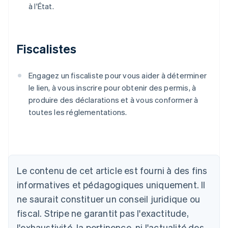
à l'État.
Fiscalistes
Engagez un fiscaliste pour vous aider à déterminer
le lien, à vous inscrire pour obtenir des permis, à
produire des déclarations et à vous conformer à
toutes les réglementations.
Le contenu de cet article est fourni à des fins
Allemagne
Deutsch
English
informatives et pédagogiques uniquement. Il
Australie
ne saurait constituer un conseil juridique ou
English
Autriche
fiscal. Stripe ne garantit pas l'exactitude,
Deutsch
English
l'exhaustivité, la pertinence, ni l'actualité des