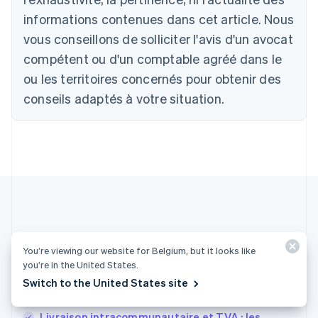
Belgique
informations contenues dans cet article. Nous
Nederlands
Français
Deutsch
English
Brésil
vous conseillons de solliciter l'avis d'un avocat
Português
English
compétent ou d'un comptable agréé dans le
Bulgarie
ou les territoires concernés pour obtenir des
English
Canada
conseils adaptés à votre situation.
English
Français
Chine continentale
简体中文
English
Chypre
English
Croatie
English
Italiano
Danemark
English
Émirats arabes unis
Plus d'articles
English
You’re viewing our website for Belgium, but it looks like
you’re in the United States.
Espagne
Autres articles sur la facturation
Español
English
Switch to the United States site
Estonie
English
Livraison intracommunautaire et TVA : les