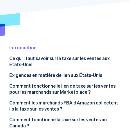
Découvrez les prochaines évolutions
Commerce en ligne
Radar
Prévention de la fraude
Écosystème
Atlas
Constitution de start-up
Partenaires
Climate
Stripe App Marketplace
Élimination du carbone
Introduction
Identity
Ce qu’il faut savoir sur la taxe sur les ventes aux
Vérification de l'identité
États-Unis
Exigences en matière de lien aux États-Unis
Comment fonctionne le lien de taxe sur les ventes
pour les marchands sur Marketplace ?
Stripe Sessions 2026
Découvrez comment Stripe construit l’infrastructure écono
Lien du facilitateur de Marketplace
Comment les marchands FBA d’Amazon collectent-
Regarder la vidéo
ils la taxe sur les ventes ?
Lien du marchand
Comment fonctionne la taxe sur les ventes au
Canada ?