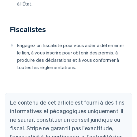
à l'État.
Fiscalistes
Engagez un fiscaliste pour vous aider à déterminer
le lien, à vous inscrire pour obtenir des permis, à
produire des déclarations et à vous conformer à
toutes les réglementations.
Le contenu de cet article est fourni à des fins
Allemagne
Deutsch
English
informatives et pédagogiques uniquement. Il
Australie
ne saurait constituer un conseil juridique ou
English
Autriche
fiscal. Stripe ne garantit pas l'exactitude,
Deutsch
English
l'exhaustivité, la pertinence, ni l'actualité des