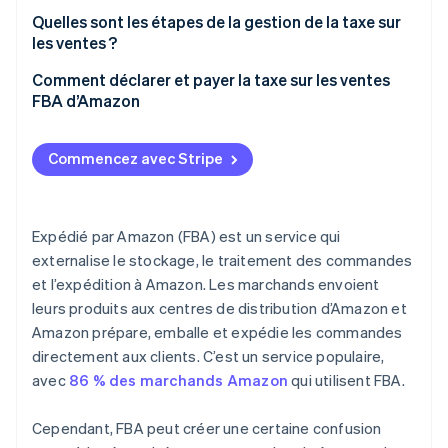
Types de taxes de vente au Canada
Quelles sont les étapes de la gestion de la taxe sur
les ventes ?
Lien et collecte des taxes
Identifier le lien
Comment déclarer et payer la taxe sur les ventes
Responsabilités des marchands FBA d’Amazon
FBA d’Amazon
S’inscrire pour obtenir des permis de taxe sur les
ventes
Déclaration manuelle
Commencez avec Stripe
Configurer la collecte de la taxe sur les ventes sur
Logiciel de taxe sur les ventes
Amazon
Fiscalistes
Collecter la taxe sur les ventes
Expédié par Amazon (FBA) est un service qui
externalise le stockage, le traitement des commandes
Déclarer et verser la taxe sur les ventes
et l’expédition à Amazon. Les marchands envoient
leurs produits aux centres de distribution d’Amazon et
Amazon prépare, emballe et expédie les commandes
directement aux clients. C’est un service populaire,
avec
86 % des marchands Amazon
qui utilisent FBA.
Cependant, FBA peut créer une certaine confusion