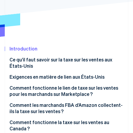
Découvrez les prochaines évolutions
Commerce en ligne
Radar
Prévention de la fraude
Écosystème
Atlas
Constitution de start-up
Partenaires
Climate
Stripe App Marketplace
Élimination du carbone
Introduction
Identity
Ce qu’il faut savoir sur la taxe sur les ventes aux
Vérification de l'identité
États-Unis
Exigences en matière de lien aux États-Unis
Comment fonctionne le lien de taxe sur les ventes
pour les marchands sur Marketplace ?
Stripe Sessions 2026
Découvrez comment Stripe construit l’infrastructure écono
Lien du facilitateur de Marketplace
Comment les marchands FBA d’Amazon collectent-
Regarder la vidéo
ils la taxe sur les ventes ?
Lien du marchand
Comment fonctionne la taxe sur les ventes au
Canada ?