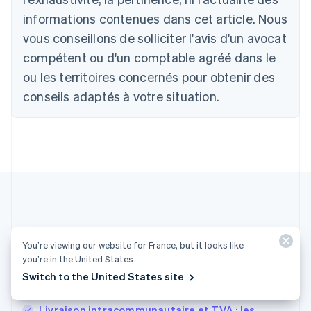
Belgique
informations contenues dans cet article. Nous
Nederlands
Français
Deutsch
English
Brésil
vous conseillons de solliciter l'avis d'un avocat
Português
English
compétent ou d'un comptable agréé dans le
Bulgarie
ou les territoires concernés pour obtenir des
English
Canada
conseils adaptés à votre situation.
English
Français
Chine continentale
简体中文
English
Chypre
English
Croatie
English
Italiano
Danemark
English
Émirats arabes unis
Plus d'articles
English
You’re viewing our website for France, but it looks like
you’re in the United States.
Espagne
Autres articles sur la facturation
Español
English
Switch to the United States site
Estonie
English
Livraison intracommunautaire et TVA : les