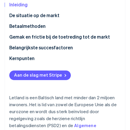
Inleiding
Oprichting van een start-up
Climate
Ecosysteem
De situatie op de markt
CO₂-verwijdering
Betaalmethoden
Partners
Identity
Stripe App Marketplace
Online identiteitsverificatie
Huidig gebruik
Gemak en frictie bij de toetreding tot de markt
Opkomende trends
Belastingen
Belangrijkste succesfactoren
Chargebacks
Kernpunten
Stripe Sessions 2026
Internationale betalingen
Speel in op lokale voorkeuren
Ontdek hoe Stripe de economische infrastructuu
Aan de slag met Stripe
Nu bekijken
Beveiliging en privacy
Volg de regels voor veiligheid en privacy
Zorg voor een flexibele klantervaring
Letland is een Baltisch land met minder dan 2 miljoen
inwoners. Het is lid van zowel de Europese Unie als de
eurozone en wordt dus sterk beïnvloed door
regelgeving zoals de herziene richtlijn
betalingsdiensten (PSD2) en de
Algemene