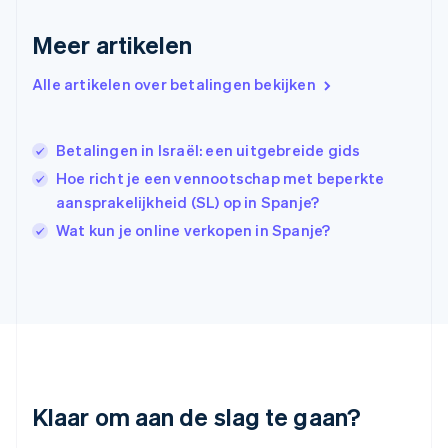
English
Hongkong SAR, China
Meer artikelen
English
简体中文
Ierland
Alle artikelen over betalingen bekijken
English
India
English
Betalingen in Israël: een uitgebreide gids
Italië
Italiano
English
Hoe richt je een vennootschap met beperkte
Japan
aansprakelijkheid (SL) op in Spanje?
日本語
English
Wat kun je online verkopen in Spanje?
Kroatië
English
Italiano
Letland
English
Liechtenstein
Deutsch
English
Litouwen
English
Luxemburg
Klaar om aan de slag te gaan?
Français
Deutsch
English
Maleisië