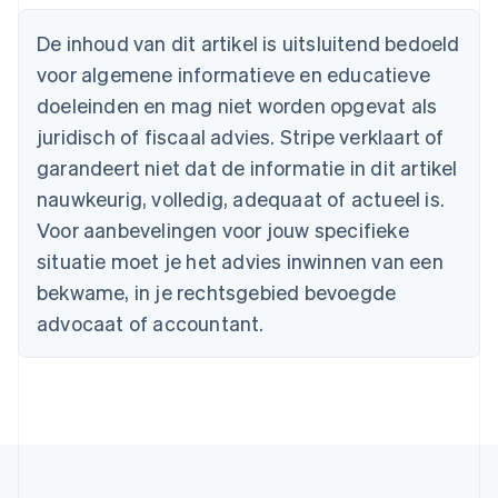
Português
English
Bulgarije
De inhoud van dit artikel is uitsluitend bedoeld
English
voor algemene informatieve en educatieve
Canada
doeleinden en mag niet worden opgevat als
English
Français
Cyprus
juridisch of fiscaal advies. Stripe verklaart of
English
garandeert niet dat de informatie in dit artikel
Denemarken
nauwkeurig, volledig, adequaat of actueel is.
English
Duitsland
Voor aanbevelingen voor jouw specifieke
Deutsch
English
situatie moet je het advies inwinnen van een
Estland
English
bekwame, in je rechtsgebied bevoegde
Finland
advocaat of accountant.
English
Svenska
Frankrijk
Français
English
Gibraltar
English
Griekenland
English
Hongarije