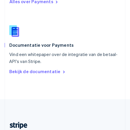
Alles over Payments
English
Italiano
Slowakije
English
Spanje
Español
English
Thailand
ไทย
English
Documentatie voor Payments
Tsjechië
English
Vind een whitepaper over de integratie van de betaal-
Vasteland van China
API's van Stripe.
简体中文
English
Verenigd Koninkrijk
Bekijk de documentatie
English
Verenigde Arabische Emiraten
English
Verenigde Staten
English
Español
简体中文
Zweden
Svenska
English
Zwitserland
Deutsch
Français
Italiano
English