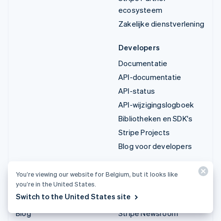
ecosysteem
Zakelijke dienstverlening
Developers
Documentatie
API-documentatie
API-status
API-wijzigingslogboek
Bibliotheken en SDK's
Stripe Projects
Blog voor developers
Informatie
Bedrijf
You’re viewing our website for Belgium, but it looks like
you’re in the United States.
Kennisbank
Productroadmap
Switch to the United States site
Ervaringen van klanten
Vacatures
Blog
Stripe Newsroom