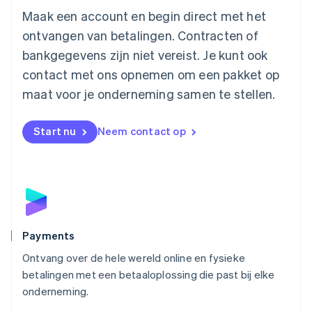
English
简体中文
Maak een account en begin direct met het
Malta
ontvangen van betalingen. Contracten of
English
Mexico
bankgegevens zijn niet vereist. Je kunt ook
Español
English
contact met ons opnemen om een pakket op
Nederland
maat voor je onderneming samen te stellen.
Nederlands
English
Nieuw-Zeeland
English
Start nu
Neem contact op
Noorwegen
English
Oostenrijk
Deutsch
English
Polen
English
Portugal
Português
English
Payments
Roemenië
Ontvang over de hele wereld online en fysieke
English
betalingen met een betaaloplossing die past bij elke
Singapore
English
简体中文
onderneming.
Slovenië