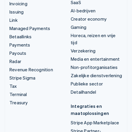
SaaS
Invoicing
AI-bedrijven
Issuing
Creator economy
Link
Gaming
Managed Payments
Horeca, reizen en vrije
Betaallinks
tijd
Payments
Verzekering
Payouts
Media en entertainment
Radar
Non-profitorganisaties
Revenue Recognition
Zakelijke dienstverlening
Stripe Sigma
Publieke sector
Tax
Detailhandel
Terminal
Treasury
Integraties en
maatoplossingen
Stripe App Marketplace
Stripe Partner-