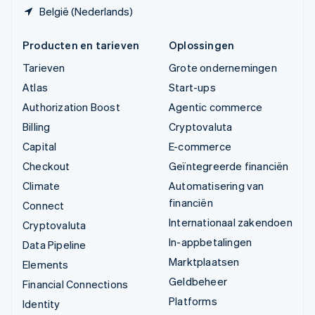
België (Nederlands)
Producten en tarieven
Oplossingen
Tarieven
Grote ondernemingen
Atlas
Start-ups
Authorization Boost
Agentic commerce
Billing
Cryptovaluta
Capital
E-commerce
Checkout
Geïntegreerde financiën
Climate
Automatisering van
financiën
Connect
Internationaal zakendoen
Cryptovaluta
In-appbetalingen
Data Pipeline
Marktplaatsen
Elements
Geldbeheer
Financial Connections
Platforms
Identity