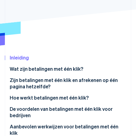
Oprichting van een start-up
Climate
Ecosysteem
CO₂-verwijdering
Partners
Identity
Stripe App Marketplace
Online identiteitsverificatie
Inleiding
Wat zijn betalingen met één klik?
Stripe Sessions 2026
Ontdek hoe Stripe de economische infrastructuu
Zijn betalingen met één klik en afrekenen op één
Nu bekijken
pagina hetzelfde?
Hoe ze met elkaar omgaan
Hoe werkt betalingen met één klik?
Optimalisatie
Installatiefase
De voordelen van betalingen met één klik voor
bedrijven
Tokenisatie
Aanbevolen werkwijzen voor betalingen met één
Latere transacties
klik