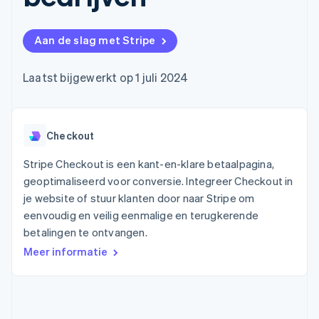
Toegang tot meer
Data Pipeline
Bedrijf
Marktplaatsen
Gegevenssynchronisatie
dan 125
Geldbeheer
Facturatie naar gebruik
Terminal
Productroadmap
Platforms
bieden
Aan de slag met Stripe
Fysieke betalingen
Jaarlijks congres
SaaS
Betaalkaarten uitgeven
Authorization
Sessions
die door stablecoins
Boost
Vacatures
worden gedekt
Laatst bijgewerkt op 1 juli 2024
Optimaliseer de
Stripe Newsroom
Diensten voorzien en
acceptatie
Stripe Press
beheren met agents
Per branche
Link
Versneld afrekenen
Financial
Checkout
AI-bedrijven
Connections
Creator economy
Contact
Bronnen
Data gekoppelde
Gaming
Stripe Checkout is een kant-en-klare betaalpagina,
rekeningen
Horeca, reizen en vrije
Neem contact op
geoptimaliseerd voor conversie. Integreer Checkout in
tijd
App-integraties
Partner worden
je website of stuur klanten door naar Stripe om
Verzekering
Voorbeelden van code
Media en entertainment
Developerblog
eenvoudig en veilig eenmalige en terugkerende
API-status
betalingen te ontvangen.
Meer
Non-profitorganisaties
Product roadmap
Meer informatie
Ontdek wat er in het verschiet ligt
Professionele
dienstverlening
Radar
Publieke sector
Fraudepreventie
Detailhandel
Atlas