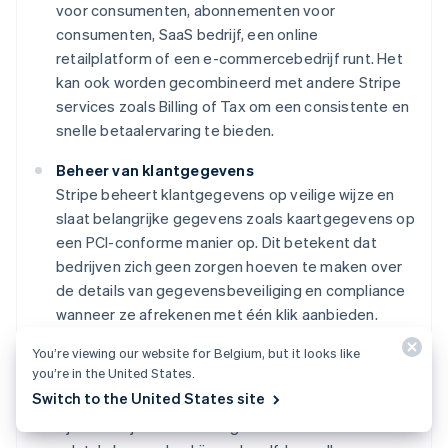
voor consumenten, abonnementen voor
consumenten, SaaS bedrijf, een online
retailplatform of een e-commercebedrijf runt. Het
kan ook worden gecombineerd met andere Stripe
services zoals Billing of Tax om een consistente en
snelle betaalervaring te bieden.
Beheer van klantgegevens
Stripe beheert klantgegevens op veilige wijze en
slaat belangrijke gegevens zoals kaartgegevens op
een PCI-conforme manier op. Dit betekent dat
bedrijven zich geen zorgen hoeven te maken over
de details van gegevensbeveiliging en compliance
wanneer ze afrekenen met één klik aanbieden.
You’re viewing our website for Belgium, but it looks like
Brede valuta-ondersteuning
you’re in the United States.
De Optimized Checkout Suite van Stripe is
Switch to the United States site
beschikbaar voor bedrijven die wereldwijd actief
zijn. Dankzij ondersteuning voor meer dan 135