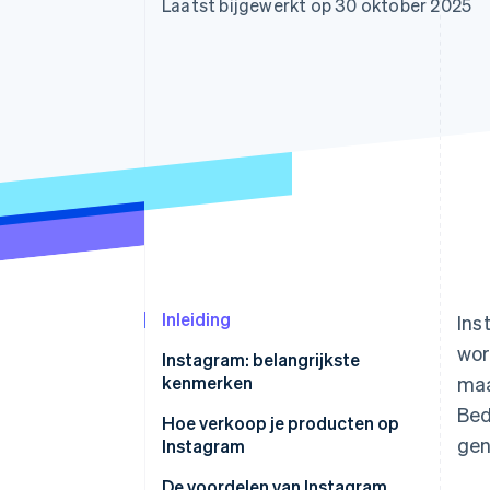
Laatst bijgewerkt op 30 oktober 2025
Link
Versneld afrekenen
Financial Connections
Data gekoppelde rekeningen
Inleiding
Ins
wor
Instagram: belangrijkste
kenmerken
maa
Bed
Hoe verkoop je producten op
gen
Instagram
Als je een e-commercesite hebt:
De voordelen van Instagram