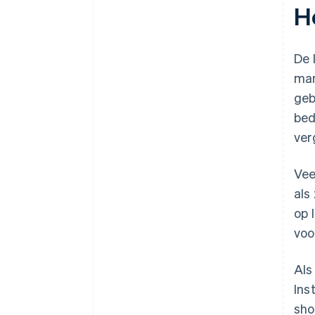
H
De 
man
geb
bed
ver
Vee
als
op 
voo
Als
Ins
sho