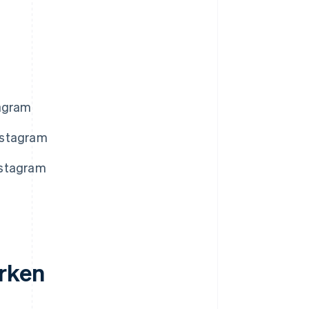
tagram
nstagram
nstagram
m
erken