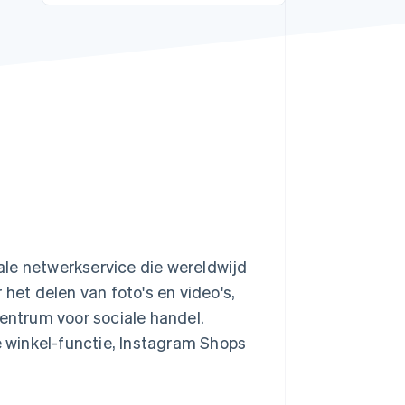
Stripe Sessions 2026
Ontdek hoe Stripe de
economische
infrastructuur voor AI
bouwt.
Nu bekijken
iale netwerkservice die wereldwijd
 het delen van foto's en video's,
centrum voor sociale handel.
 winkel-functie, Instagram Shops