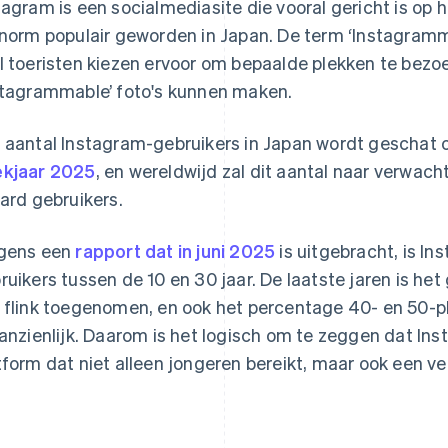
tagram is een socialmediasite die vooral gericht is op h
enorm populair geworden in Japan. De term ‘Instagramma
l toeristen kiezen ervoor om bepaalde plekken te bezo
stagrammable’ foto's kunnen maken.
 aantal Instagram-gebruikers in Japan wordt geschat
kjaar 2025
, en wereldwijd zal dit aantal naar verwach
jard gebruikers.
gens een
rapport dat in juni 2025
is uitgebracht, is In
ruikers tussen de 10 en 30 jaar. De laatste jaren is he
 flink toegenomen, en ook het percentage 40- en 50-pl
aanzienlijk. Daarom is het logisch om te zeggen dat Ins
tform dat niet alleen jongeren bereikt, maar ook een ve