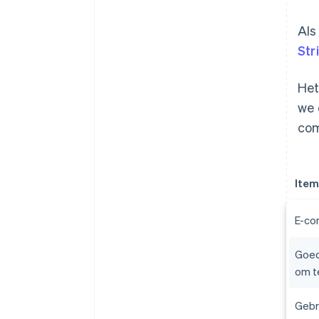
Als
Str
Het
we 
com
Item
E-co
Goed
om t
Gebr