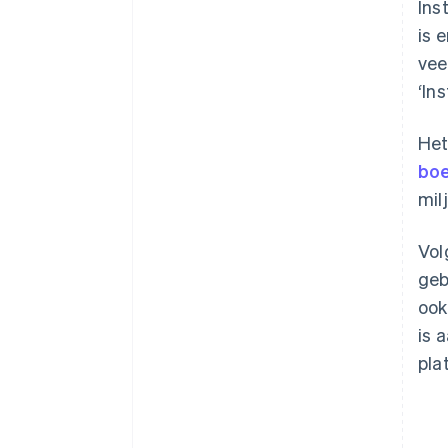
Ins
is 
vee
‘In
Het
boe
mil
Vol
geb
ook
is 
pla