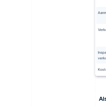
Aanm
Verk
Inspa
verk
Kost
Al