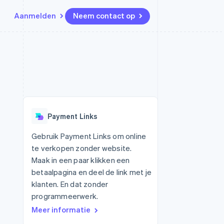
Aanmelden
Neem contact op
Bronnen
Ecosysteem
Contact
marktplaatsen
Meer
App-integraties
Partners
Neem contact op
Product roadmap
Voorbeelden van code
Stripe App Marketplace
Partner worden
Ontdek wat er in het verschiet
or platforms
Developerblog
ligt
r platforms
API-status
financiële
Radar
Payment Links
Fraudepreventie
tuele kaarten
Atlas
ing
Gebruik Payment Links om online
Oprichting van een start-up
te verkopen zonder website.
Climate
Maak in een paar klikken een
CO₂-verwijdering
betaalpagina en deel de link met je
Identity
klanten. En dat zonder
Online identiteitsverificatie
programmeerwerk.
Meer informatie